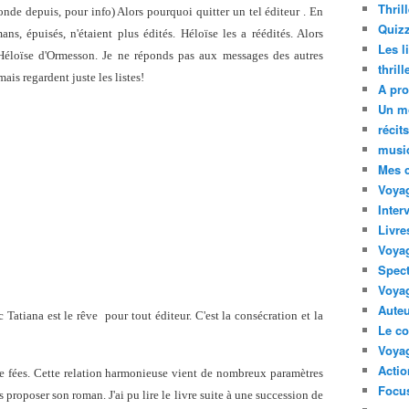
Thril
nde depuis, pour info) Alors pourquoi quitter un tel éditeur . En
Quizz
s, épuisés, n'étaient plus édités. Héloïse les a réédités. Alors
Les l
z Héloïse d'Ormesson. Je ne réponds pas aux messages des autres
thril
ais regardent juste les listes!
A pro
Un m
récit
musi
Mes 
Voyag
Inter
Livre
Voya
Spect
Voyag
Auteu
 Tatiana est le rêve pour tout éditeur. C'est la consécration et la
Le co
Voyag
Acti
de fées. Cette relation harmonieuse vient de nombreux paramètres
Focus
 proposer son roman. J'ai pu lire le livre suite à une succession de