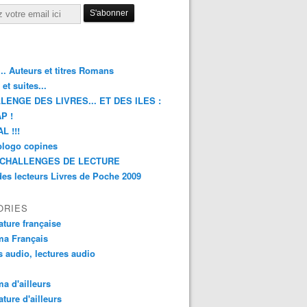
.. Auteurs et titres Romans
et suites...
LENGE DES LIVRES... ET DES ILES :
P !
L !!!
blogo copines
CHALLENGES DE LECTURE
des lecteurs Livres de Poche 2009
ORIES
rature française
ma Français
s audio, lectures audio
a d'ailleurs
ature d'ailleurs