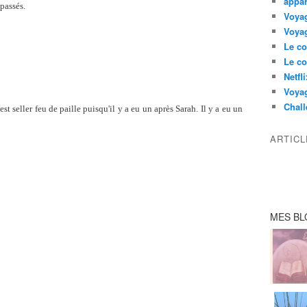
appar
épassés.
Voyag
Voyag
Le co
Le co
Netfl
Voya
Chall
est seller feu de paille puisqu'il y a eu un après Sarah. Il y a eu un
ARTIC
MES BL