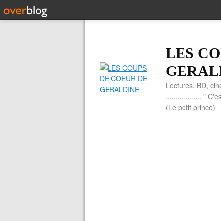
LES CO
GERAL
Lectures, BD, cin
.................. 
(Le petit prince)