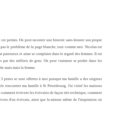
t est permis. On peut raconter une histoire sans donner son propre
'a pas le problème de la page blanche, tout comme moi. Nicolas est
est paresseux et aime se complaire dans le regard des femmes. Il est
és par des milliers de gens. On peut vraiment se perdre dans les
arle mais mais la femme.
3 pistes se sont offertes à moi puisque ma famille a des origines
lée rencontrer ma famille à St Petersbourg. J'ai visité les maisons
er comment écrivent les écrivains de façon très technique, comment
nivers d'un écrivain, ainsi que la minute même de l'inspiration où