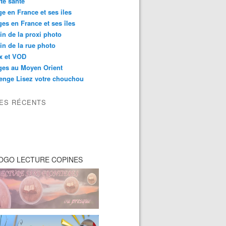
té santé
e en France et ses iles
es en France et ses îles
in de la proxi photo
in de la rue photo
ix et VOD
ges au Moyen Orient
enge Lisez votre chouchou
LES RÉCENTS
OGO LECTURE COPINES