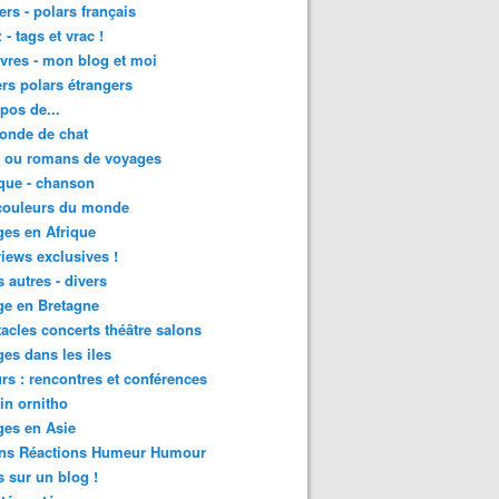
lers - polars français
 - tags et vrac !
ivres - mon blog et moi
lers polars étrangers
pos de...
onde de chat
s ou romans de voyages
que - chanson
couleurs du monde
es en Afrique
views exclusives !
s autres - divers
ge en Bretagne
acles concerts théâtre salons
es dans les iles
rs : rencontres et conférences
in ornitho
es en Asie
ons Réactions Humeur Humour
 sur un blog !