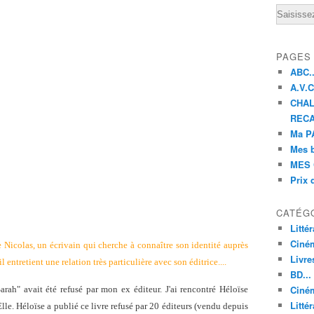
Email
PAGES
ABC..
A.V.C 
CHAL
RECA
Ma PA
Mes 
MES 
Prix 
CATÉG
Litté
Ciné
de Nicolas, un écrivain qui cherche à connaître son identité auprès
Livre
l entretient une relation très particulière avec son éditrice....
BD...
Ciném
ah" avait été refusé par mon ex éditeur. J'ai rencontré Héloïse
Littér
Elle. Héloïse a publié ce livre refusé par 20 éditeurs (vendu depuis