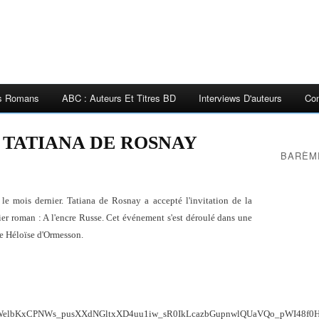
es Romans
ABC : Auteurs Et Titres BD
Interviews D'auteurs
Con
TATIANA DE ROSNAY
BARÈM
 le mois dernier. Tatiana de Rosnay a accepté l'invitation de la
rnier roman : A l'encre Russe. Cet événement s'est déroulé dans une
ce Héloïse d'Ormesson.