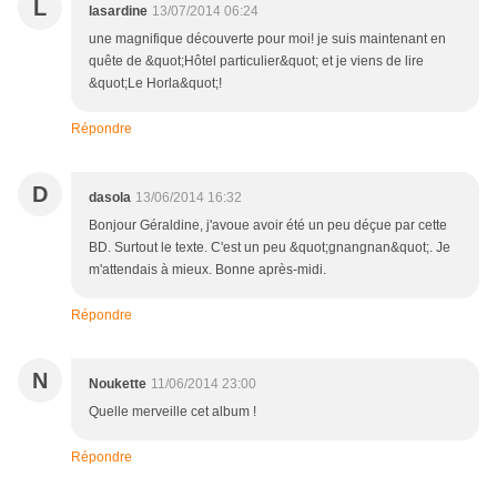
L
lasardine
13/07/2014 06:24
une magnifique découverte pour moi! je suis maintenant en
quête de &quot;Hôtel particulier&quot; et je viens de lire
&quot;Le Horla&quot;!
Répondre
D
dasola
13/06/2014 16:32
Bonjour Géraldine, j'avoue avoir été un peu déçue par cette
BD. Surtout le texte. C'est un peu &quot;gnangnan&quot;. Je
m'attendais à mieux. Bonne après-midi.
Répondre
N
Noukette
11/06/2014 23:00
Quelle merveille cet album !
Répondre