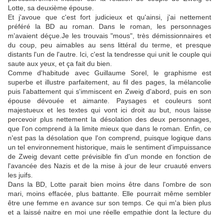
Lotte, sa deuxième épouse.
Et j'avoue que c'est fort judicieux et qu'ainsi, j'ai nettement
préféré la BD au roman. Dans le roman, les personnages
m'avaient déçue.Je les trouvais "mous", très démissionnaires et
du coup, peu aimables au sens littéral du terme, et presque
distants l'un de l'autre. Ici, c'est la tendresse qui unit le couple qui
saute aux yeux, et ça fait du bien.
Comme d'habitude avec Guillaume Sorel, le graphisme est
superbe et illustre parfaitement, au fil des pages, la mélancolie
puis l'abattement qui s'immiscent en Zweig d'abord, puis en son
épouse dévouée et aimante. Paysages et couleurs sont
majestueux et les textes qui vont ici droit au but, nous laisse
percevoir plus nettement la désolation des deux personnages,
que l'on comprend à la limite mieux que dans le roman. Enfin, ce
n'est pas la désolation que l'on comprend, puisque logique dans
un tel environnement historique, mais le sentiment d'impuissance
de Zweig devant cette prévisible fin d'un monde en fonction de
l'avancée des Nazis et de la mise à jour de leur cruauté envers
les juifs.
Dans la BD, Lotte parait bien moins être dans l'ombre de son
mari, moins effacée, plus battante. Elle pourrait même sembler
être une femme en avance sur son temps. Ce qui m'a bien plus
et a laissé naitre en moi une réelle empathie dont la lecture du