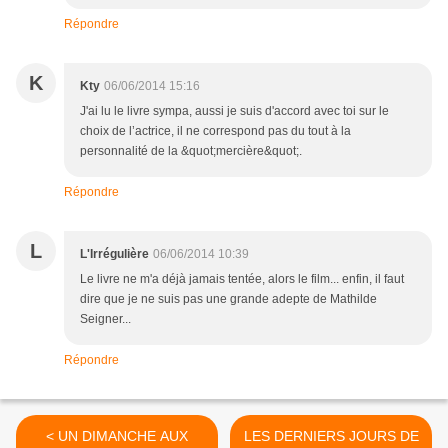
Répondre
K
Kty
06/06/2014 15:16
J'ai lu le livre sympa, aussi je suis d'accord avec toi sur le
choix de l’actrice, il ne correspond pas du tout à la
personnalité de la &quot;mercière&quot;.
Répondre
L
L'Irrégulière
06/06/2014 10:39
Le livre ne m'a déjà jamais tentée, alors le film... enfin, il faut
dire que je ne suis pas une grande adepte de Mathilde
Seigner...
Répondre
< UN DIMANCHE AUX
LES DERNIERS JOURS DE