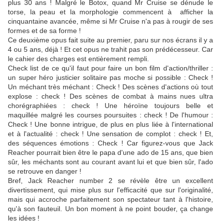
plus 30 ans ! Malgré le Botox, quand Mr Cruise se dénude le
torse, la peau et la morphologie commencent à afficher la
cinquantaine avancée, même si Mr Cruise n'a pas à rougir de ses
formes et de sa forme !
Ce deuxième opus fait suite au premier, paru sur nos écrans il y a
4 ou 5 ans, déjà ! Et cet opus ne trahit pas son prédécesseur. Car
le cahier des charges est entièrement rempli.
Check list de ce qu'il faut pour faire un bon film d'action/thriller :
un super héro justicier solitaire pas moche si possible : Check !
Un méchant très méchant : Check ! Des scènes d'actions où tout
explose : check ! Des scènes de combat à mains nues ultra
chorégraphiées : check ! Une héroïne toujours belle et
maquillée malgré les courses poursuites : check ! De l'humour :
Check ! Une bonne intrigue, de plus en plus liée à l'international
et à l'actualité : check ! Une sensation de complot : check ! Et,
des séquences émotions : Check ! Car figurez-vous que Jack
Reacher pourrait bien être le papa d'une ado de 15 ans, que bien
sûr, les méchants sont au courant avant lui et que bien sûr, l'ado
se retrouve en danger !
Bref, Jack Reacher number 2 se révèle être un excellent
divertissement, qui mise plus sur l'efficacité que sur l'originalité,
mais qui accroche parfaitement son spectateur tant à l'histoire,
qu'à son fauteuil. Un bon moment à ne point bouder, ça change
les idées !