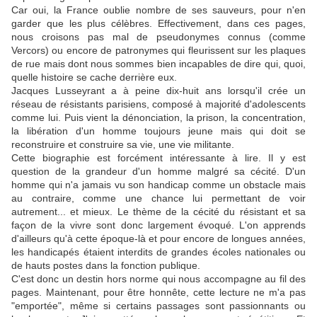
Car oui, la France oublie nombre de ses sauveurs, pour n'en
garder que les plus célèbres. Effectivement, dans ces pages,
nous croisons pas mal de pseudonymes connus (comme
Vercors) ou encore de patronymes qui fleurissent sur les plaques
de rue mais dont nous sommes bien incapables de dire qui, quoi,
quelle histoire se cache derrière eux.
Jacques Lusseyrant a à peine dix-huit ans lorsqu'il crée un
réseau de résistants parisiens, composé à majorité d'adolescents
comme lui. Puis vient la dénonciation, la prison, la concentration,
la libération d'un homme toujours jeune mais qui doit se
reconstruire et construire sa vie, une vie militante.
Cette biographie est forcément intéressante à lire. Il y est
question de la grandeur d'un homme malgré sa cécité. D'un
homme qui n'a jamais vu son handicap comme un obstacle mais
au contraire, comme une chance lui permettant de voir
autrement... et mieux. Le thème de la cécité du résistant et sa
façon de la vivre sont donc largement évoqué. L'on apprends
d'ailleurs qu'à cette époque-là et pour encore de longues années,
les handicapés étaient interdits de grandes écoles nationales ou
de hauts postes dans la fonction publique.
C'est donc un destin hors norme qui nous accompagne au fil des
pages. Maintenant, pour être honnête, cette lecture ne m'a pas
"emportée", même si certains passages sont passionnants ou