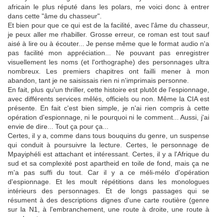
africain le plus réputé dans les polars, me voici donc à entrer
dans cette "âme du chasseur".
Et bien pour que ce qui est de la facilité, avec l'âme du chasseur,
je peux aller me rhabiller. Grosse erreur, ce roman est tout sauf
aisé à lire ou à écouter... Je pense même que le format audio n'a
pas facilité mon appréciation... Ne pouvant pas enregistrer
visuellement les noms (et l'orthographe) des personnages ultra
nombreux. Les premiers chapitres ont failli mener à mon
abandon, tant je ne saisissais rien ni n'imprimais personne.
En fait, plus qu'un thriller, cette histoire est plutôt de l'espionnage,
avec différents services mêlés, officiels ou non. Même la CIA est
présente. En fait c'est bien simple, je n'ai rien compris à cette
opération d'espionnage, ni le pourquoi ni le comment... Aussi, j'ai
envie de dire... Tout ça pour ça...
Certes, il y a, comme dans tous bouquins du genre, un suspense
qui conduit à poursuivre la lecture. Certes, le personnage de
Mpayiphéli est attachant et intéressant. Certes, il y a l'Afrique du
sud et sa complexité post apartheid en toile de fond, mais ça ne
m'a pas suffi du tout. Car il y a ce méli-mélo d'opération
d'espionnage. Et les moult répétitions dans les monologues
intérieurs des personnages. Et de longs passages qui se
résument à des descriptions dignes d'une carte routière (genre
sur la N1, à l'embranchement, une route à droite, une route à