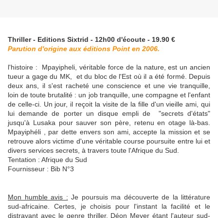
Thriller - Editions Sixtrid - 12h00 d'écoute - 19.90 €
Parution d'origine aux éditions Point en 2006.
l'histoire :
Mpayipheli, véritable force de la nature, est un ancien
tueur a gage du MK, et du bloc de l'Est où il a été formé. Depuis
deux ans, il s'est racheté une conscience et une vie tranquille,
loin de toute brutalité : un job tranquille, une compagne et l'enfant
de celle-ci. Un jour, il reçoit la visite de la fille d'un vieille ami, qui
lui demande de porter un disque empli de "secrets d'états"
jusqu'à Lusaka pour sauver son père, retenu en otage là-bas.
Mpayiphéli , par dette envers son ami, accepte la mission et se
retrouve alors victime d'une véritable course poursuite entre lui et
divers services secrets, à travers toute l'Afrique du Sud.
Tentation : Afrique du Sud
Fournisseur : Bib N°3
Mon humble avis :
Je poursuis ma découverte de la littérature
sud-africaine. Certes, je choisis pour l'instant la facilité et le
distrayant avec le genre thriller. Déon Meyer étant l'auteur sud-