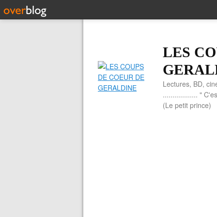
LES CO
GERAL
Lectures, BD, cin
.................. 
(Le petit prince)