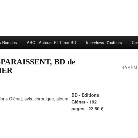
es Romans
ABC : Auteurs Et Titres BD
Interviews D'auteurs
Con
PARAISSENT, BD de
BARÈM
HER
BD - Editions
Glénat - 192
pages - 22.50 €