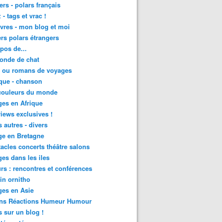
lers - polars français
 - tags et vrac !
ivres - mon blog et moi
lers polars étrangers
pos de...
onde de chat
s ou romans de voyages
que - chanson
couleurs du monde
es en Afrique
views exclusives !
s autres - divers
ge en Bretagne
acles concerts théâtre salons
es dans les iles
rs : rencontres et conférences
in ornitho
es en Asie
ons Réactions Humeur Humour
 sur un blog !