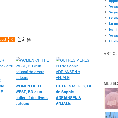
appar
Voyag
Voyag
Le co
Le co
Netfl
Voya
post
0
Chall
ARTIC
R
MES BL
de
WOMEN OF THE
OUTRES MERES, BD
RE
WEST, BD d'un
de Sophie
collectif de divers
ADRIANSEN &
auteurs
ANJALE