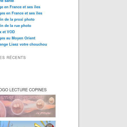
té santé
e en France et ses iles
es en France et ses îles
in de la proxi photo
in de la rue photo
ix et VOD
ges au Moyen Orient
enge Lisez votre chouchou
LES RÉCENTS
OGO LECTURE COPINES