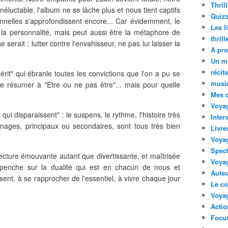
Thril
néluctable, l'album ne se lâche plus et nous tient captifs
Quizz
onnelles s'approfondissent encore... Car évidemment, le
Les l
 la personnalité, mais peut aussi être la métaphore de
thril
serait : lutter contre l'envahisseur, ne pas lui laisser la
A pro
Un m
récit
uérit" qui ébranle toutes les convictions que l'on a pu se
musi
se résumer à "Etre ou ne pas être"... mais pour quelle
Mes 
Voyag
qui disparaissent" : le suspens, le rythme, l'histoire très
Inter
nages, principaux ou secondaires, sont tous très bien
Livre
Voya
Spect
cture émouvante autant que divertissante, et maîtrisée
Voyag
enche sur la dualité qui est en chacun de nous et
Auteu
sent, à se rapprocher de l'essentiel, à vivre chaque jour
Le co
Voyag
Acti
Focus