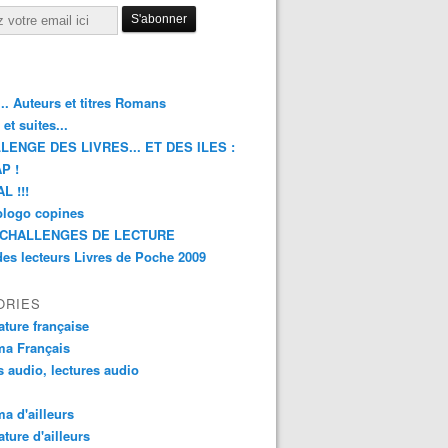
.. Auteurs et titres Romans
et suites...
LENGE DES LIVRES... ET DES ILES :
P !
L !!!
blogo copines
CHALLENGES DE LECTURE
des lecteurs Livres de Poche 2009
ORIES
rature française
ma Français
s audio, lectures audio
a d'ailleurs
ature d'ailleurs