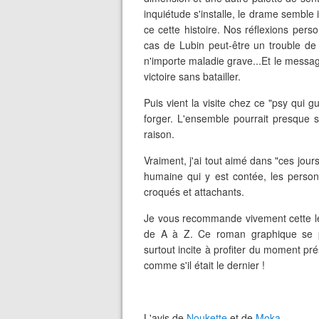
inquiétude s'installe, le drame semble i
ce cette histoire. Nos réflexions pers
cas de Lubin peut-être un trouble de
n'importe maladie grave...Et le message 
victoire sans batailler.
Puis vient la visite chez ce "psy qui g
forger. L'ensemble pourrait presque 
raison.
Vraiment, j'ai tout aimé dans "ces jours 
humaine qui y est contée, les person
croqués et attachants.
Je vous recommande vivement cette le
de A à Z. Ce roman graphique se p
surtout incite à profiter du moment pré
comme s'il était le dernier !
L'avis de
Noukette
et de
Moka