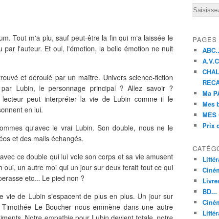
Email
. Tout m'a plu, sauf peut-être la fin qui m'a laissée le
PAGES
par l'auteur. Et oui, l'émotion, la belle émotion ne nuit
ABC..
A.V.C 
CHAL
 trouvé et déroulé par un maître. Univers science-fiction
RECA
par Lubin, le personnage principal ? Allez savoir ?
Ma PA
lecteur peut interpréter la vie de Lubin comme il le
Mes 
onnent en lui.
MES 
Prix 
ommes qu'avec le vrai Lubin. Son double, nous ne le
idéos et des mails échangés.
CATÉG
avec ce double qui lui vole son corps et sa vie amusent
Litté
oui, un autre moi qui un jour sur deux ferait tout ce qui
Ciné
rasse etc... Le pied non ?
Livre
BD...
de vie de Lubin s'espacent de plus en plus. Un jour sur
Ciném
Là, Timothée Le Boucher nous emmène dans une autre
Littér
iments. Notre empathie pour Lubin devient totale, notre