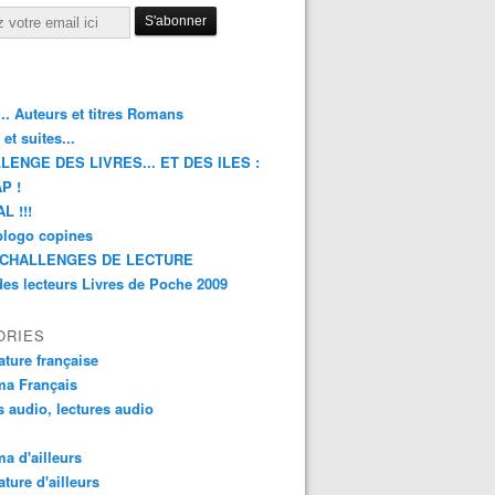
.. Auteurs et titres Romans
et suites...
LENGE DES LIVRES... ET DES ILES :
P !
L !!!
blogo copines
CHALLENGES DE LECTURE
des lecteurs Livres de Poche 2009
ORIES
rature française
ma Français
s audio, lectures audio
a d'ailleurs
ature d'ailleurs