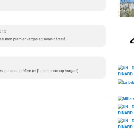
3:13
ssi mon premier vargas et j'avais détesté !
'est pas mon préféré (et j'aime beaucoup Vargas!)