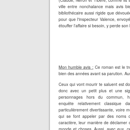
(Claude, Néron et Tibère, comme ils 
ville entre nonchalance mais avis b
bibliothécaire aussi rigide que dévoué
pour que l'inspecteur Valence, envoyé
étouffer l'affaire si besoin, y perde son l
Mon humble avis :
Ce roman est le tr
bien des années avant sa parution. Auss
Ceux qui vont mourir te saluent est do
donc avec un petit plus et une sign
personnages hors du commun, ha
enquête relativement classique 
particulièrement divertissante, voire 
qui se font appeler par des noms d
caractère, leur manière de déclamer 
monde et choses. Aussi, avec eux, ce