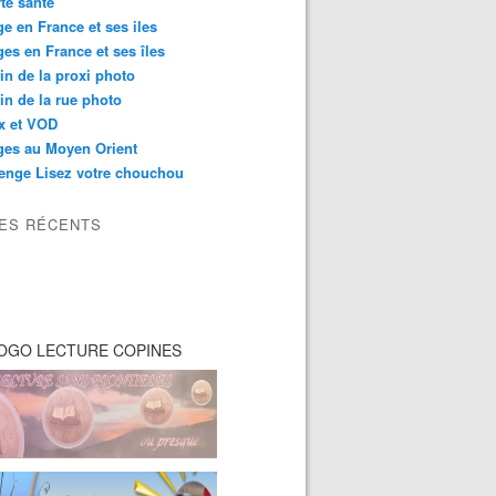
té santé
e en France et ses iles
es en France et ses îles
in de la proxi photo
in de la rue photo
ix et VOD
ges au Moyen Orient
enge Lisez votre chouchou
LES RÉCENTS
OGO LECTURE COPINES