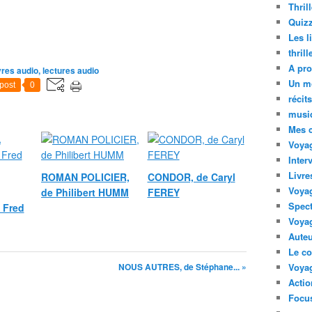
Thril
Quizz
Les l
thril
A pro
vres audio, lectures audio
Un m
post
0
récit
musi
Mes 
Voyag
Inter
Livre
ROMAN POLICIER,
CONDOR, de Caryl
Voya
de Philibert HUMM
FEREY
Spect
 Fred
Voyag
Auteu
Le co
NOUS AUTRES, de Stéphane... »
Voyag
Acti
Focus