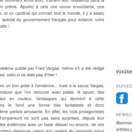
se nomment entre eux), traînent leur résidence dans la
ien précis. Ajoutez à cela une veuve envoûtante, une
e, et un cardinal qui connaît tout le monde, il y a assez
 spécial du gouvernement français pour éclaircir, voire
atin !
oisième publié par Fred Vargas, même s'il a été rédigé
Visite
i, celui-ci ne date pas d'hier !
nc un bon polar à l'ancienne... mais à la sauce Vargas,
SUIVEZ
ature que l'on retrouve avec plaisir. A savoir, des
ut en couleur, fantasques qui donnent à cette
dans le fond une forme très fantaisiste et donc
même parfois amusante. En effet, les trois protagonistes
NEWSL
'empereurs ne sont pas sans surprises, depuis leur
Abonnez
des évidences avec un faste désuet ou encore, de voir
articles 
rtains dialogues valent leur pesant de caramels mous