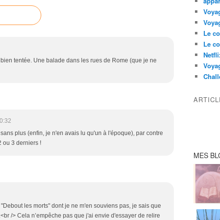
appar
Voyag
Voyag
Le co
Le co
Netfl
uis bien tentée. Une balade dans les rues de Rome (que je ne
Voya
Chall
ARTIC
0:32
ans plus (enfin, je n'en avais lu qu'un à l'époque), par contre
 ou 3 derniers !
MES BL
est "Debout les morts" dont je ne m'en souviens pas, je sais que
re.<br /> Cela n’empêche pas que j'ai envie d'essayer de relire