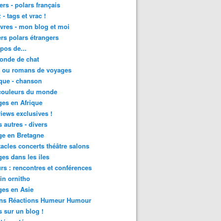
lers - polars français
 - tags et vrac !
ivres - mon blog et moi
lers polars étrangers
pos de...
onde de chat
s ou romans de voyages
que - chanson
couleurs du monde
es en Afrique
views exclusives !
s autres - divers
ge en Bretagne
acles concerts théâtre salons
es dans les iles
rs : rencontres et conférences
in ornitho
es en Asie
ons Réactions Humeur Humour
 sur un blog !