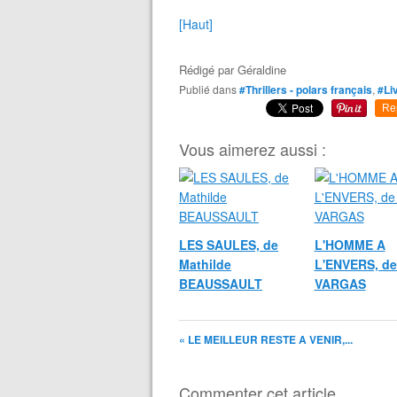
[Haut]
Rédigé par
Géraldine
Publié dans
#Thrillers - polars français
,
#Li
Re
Vous aimerez aussi :
LES SAULES, de
L'HOMME A
Mathilde
L'ENVERS, de
BEAUSSAULT
VARGAS
« LE MEILLEUR RESTE A VENIR,...
Commenter cet article