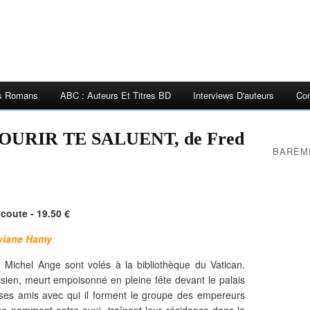
es Romans
ABC : Auteurs Et Titres BD
Interviews D'auteurs
Con
URIR TE SALUENT, de Fred
BARÈM
écoute - 19.50 €
iviane Hamy
e Michel Ange sont volés à la bibliothèque du Vatican.
risien, meurt empoisonné en pleine fête devant le palais
ses amis avec qui il forment le groupe des empereurs