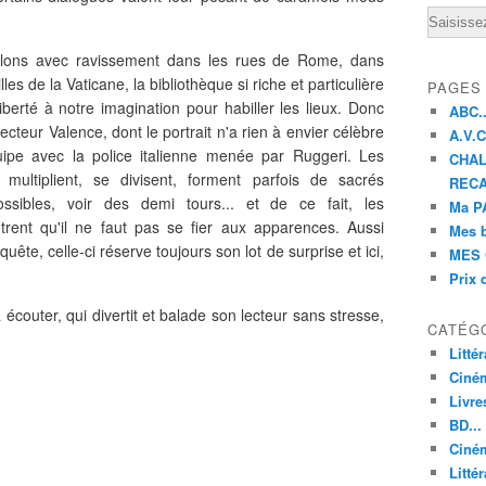
Email
lons avec ravissement dans les rues de Rome, dans
lles de la Vaticane, la bibliothèque si riche et particulière
PAGES
liberté à notre imagination pour habiller les lieux. Donc
ABC..
ecteur Valence, dont le portrait n'a rien à envier célèbre
A.V.C 
ipe avec la police italienne menée par Ruggeri. Les
CHAL
ultiplient, se divisent, forment parfois de sacrés
RECA
ossibles, voir des demi tours... et de ce fait, les
Ma PA
ent qu'il ne faut pas se fier aux apparences. Aussi
Mes 
uête, celle-ci réserve toujours son lot de surprise et ici,
MES 
Prix 
 écouter, qui divertit et balade son lecteur sans stresse,
CATÉG
Litté
Ciné
Livre
BD...
Ciném
Littér