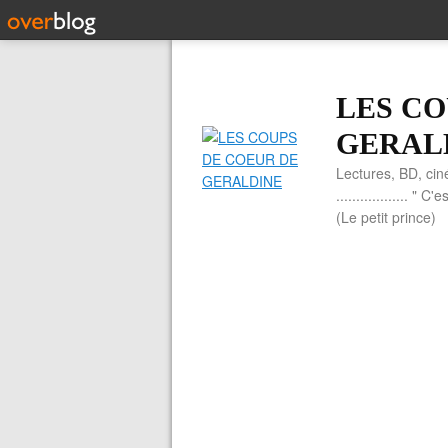
LES CO
GERAL
Lectures, BD, cin
.................. 
(Le petit prince)