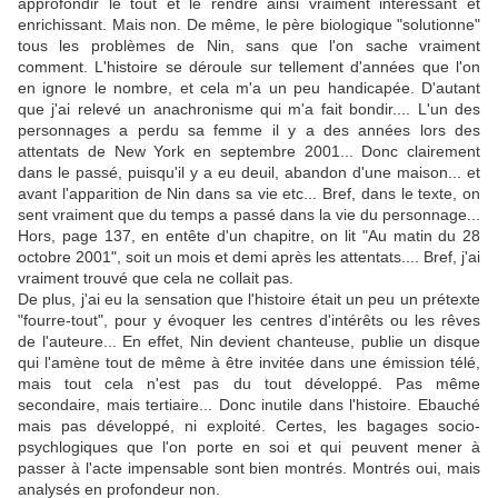
approfondir le tout et le rendre ainsi vraiment intéressant et
enrichissant. Mais non. De même, le père biologique "solutionne"
tous les problèmes de Nin, sans que l'on sache vraiment
comment. L'histoire se déroule sur tellement d'années que l'on
en ignore le nombre, et cela m'a un peu handicapée. D'autant
que j'ai relevé un anachronisme qui m'a fait bondir.... L'un des
personnages a perdu sa femme il y a des années lors des
attentats de New York en septembre 2001... Donc clairement
dans le passé, puisqu'il y a eu deuil, abandon d'une maison... et
avant l'apparition de Nin dans sa vie etc... Bref, dans le texte, on
sent vraiment que du temps a passé dans la vie du personnage...
Hors, page 137, en entête d'un chapitre, on lit "Au matin du 28
octobre 2001", soit un mois et demi après les attentats.... Bref, j'ai
vraiment trouvé que cela ne collait pas.
De plus, j'ai eu la sensation que l'histoire était un peu un prétexte
"fourre-tout", pour y évoquer les centres d'intérêts ou les rêves
de l'auteure... En effet, Nin devient chanteuse, publie un disque
qui l'amène tout de même à être invitée dans une émission télé,
mais tout cela n'est pas du tout développé. Pas même
secondaire, mais tertiaire... Donc inutile dans l'histoire. Ebauché
mais pas développé, ni exploité. Certes, les bagages socio-
psychlogiques que l'on porte en soi et qui peuvent mener à
passer à l'acte impensable sont bien montrés. Montrés oui, mais
analysés en profondeur non.