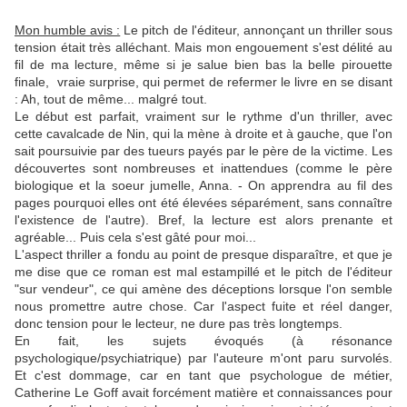
Mon humble avis :
Le pitch de l'éditeur, annonçant un thriller sous
tension était très alléchant. Mais mon engouement s'est délité au
fil de ma lecture, même si je salue bien bas la belle pirouette
finale, vraie surprise, qui permet de refermer le livre en se disant
: Ah, tout de même... malgré tout.
Le début est parfait, vraiment sur le rythme d'un thriller, avec
cette cavalcade de Nin, qui la mène à droite et à gauche, que l'on
sait poursuivie par des tueurs payés par le père de la victime. Les
découvertes sont nombreuses et inattendues (comme le père
biologique et la soeur jumelle, Anna. - On apprendra au fil des
pages pourquoi elles ont été élevées séparément, sans connaître
l'existence de l'autre). Bref, la lecture est alors prenante et
agréable... Puis cela s'est gâté pour moi...
L'aspect thriller a fondu au point de presque disparaître, et que je
me dise que ce roman est mal estampillé et le pitch de l'éditeur
"sur vendeur", ce qui amène des déceptions lorsque l'on semble
nous promettre autre chose. Car l'aspect fuite et réel danger,
donc tension pour le lecteur, ne dure pas très longtemps.
En fait, les sujets évoqués (à résonance
psychologique/psychiatrique) par l'auteure m'ont paru survolés.
Et c'est dommage, car en tant que psychologue de métier,
Catherine Le Goff avait forcément matière et connaissances pour