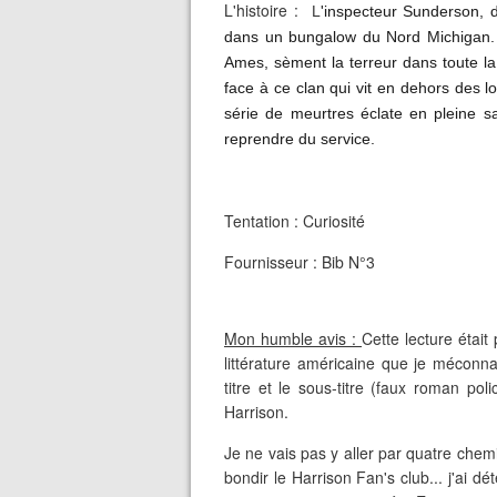
L'histoire :
L
'inspecteur Sunderson, d
dans un bungalow du Nord Michigan. Aus
Ames, sèment la terreur dans toute la
face à ce clan qui vit en dehors des 
série de meurtres éclate en pleine s
reprendre du service.
Tentation : Curiosité
Fournisseur : Bib N°3
Mon humble avis :
Cette lecture étai
littérature américaine que je méconna
titre et le sous-titre (faux roman po
Harrison.
Je ne vais pas y aller par quatre chemi
bondir le Harrison Fan's club... j'ai d