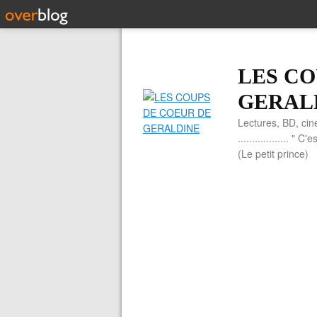
LES CO
GERAL
Lectures, BD, cin
.................. 
(Le petit prince)