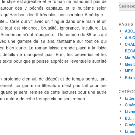
, le style est agréable et le roman ne manquent pas de
Email
 autour des 7 péchés capitaux, et le huitième selon
s qu'Harrison décrit très bien une certaine Amérique...
e... Celle qui vit avec un flingue dans une main et un
PAGES
 tout est violence, brutalité, ignorance, inculture. La
ABC..
t Sunderson m'ont répugnée... Un homme de 65 ans qui
A.V.C 
 avec une gamine de 19 ans, fantasme sur tout ce qui
CHAL
'est bien jeune. Le roman laisse grande place à la libido
RECA
es détails ne manquent pas. Bref, les beuveries et les
Ma PA
texte pour que je puisse apprécier l'éventuelle subtilité
Mes 
MES 
Prix 
on profonde d'ennui, de dégoût et de temps perdu, tant
tement, ce genre de littérature n'est pas fait pour me
CATÉG
quand je serai remise de cette lecture) pour une autre
Litté
r un auteur de cette trempe via un seul roman.
Ciné
Livre
BD...
Ciném
Littér