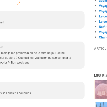
appar
Voyag
Voyag
Le co
Le co
re !
Netfl
Voya
Chall
:28
ARTIC
 mais je me promets bien de le faire un jour. Je ne
i-ci, alors ? Quoiqu'il est vrai qu'on puisse compter la
ux.<br /> Bon week end.
MES BL
es ses anciens bouquins...