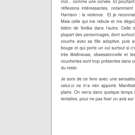
moi... comme une corvée. Et pourtant
réflexions intéressantes, notamment
Harrison : la violence. Et je reconnai
Mais celle qui me rebute et me dégoût
bidon de Vodka dans l'autre. Celle où
plupart des personnages, dont surtou
couche avec sa fille adoptive, puis
bouge et qui porte un cul surtout si c
très libidineuse, obsessionnelle et l
coucheries sont trop présentes dans ce 
du reste.
Je sors de ce livre avec une sensati
celui-ci ne m'a rien apporté. Manifes
plaire. On verra dans quelque temps (
tentative, pour ne pas fixer un avis su