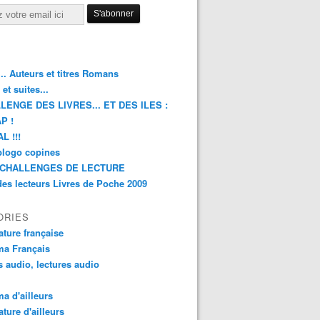
.. Auteurs et titres Romans
et suites...
LENGE DES LIVRES... ET DES ILES :
P !
L !!!
blogo copines
CHALLENGES DE LECTURE
des lecteurs Livres de Poche 2009
ORIES
rature française
ma Français
s audio, lectures audio
a d'ailleurs
ature d'ailleurs