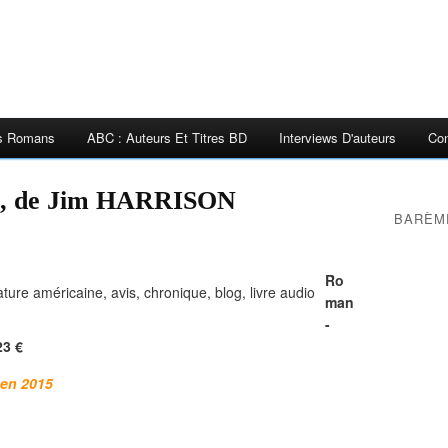
es Romans
ABC : Auteurs Et Titres BD
Interviews D'auteurs
Con
 de Jim HARRISON
BARÈM
Ro
man
-
23 €
 en 2015