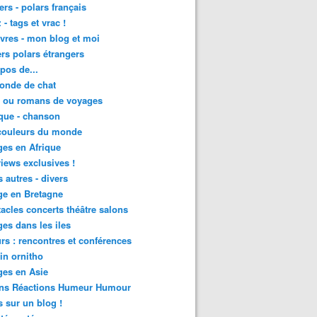
lers - polars français
 - tags et vrac !
ivres - mon blog et moi
lers polars étrangers
pos de...
onde de chat
s ou romans de voyages
que - chanson
couleurs du monde
es en Afrique
views exclusives !
s autres - divers
ge en Bretagne
acles concerts théâtre salons
es dans les iles
rs : rencontres et conférences
in ornitho
es en Asie
ons Réactions Humeur Humour
 sur un blog !