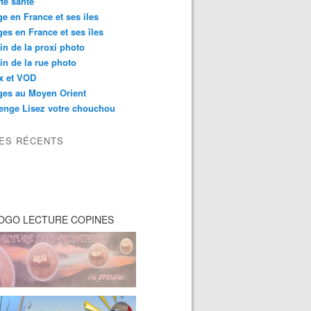
té santé
e en France et ses iles
es en France et ses îles
in de la proxi photo
in de la rue photo
ix et VOD
ges au Moyen Orient
enge Lisez votre chouchou
LES RÉCENTS
OGO LECTURE COPINES