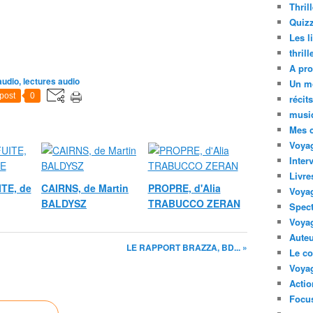
Thril
Quizz
Les l
thril
A pro
audio, lectures audio
Un m
post
0
récit
musi
Mes 
Voyag
Inter
Livre
ITE, de
CAIRNS, de Martin
PROPRE, d'Alia
Voya
BALDYSZ
TRABUCCO ZERAN
Spect
Voyag
Auteu
LE RAPPORT BRAZZA, BD... »
Le co
Voyag
Acti
Focus