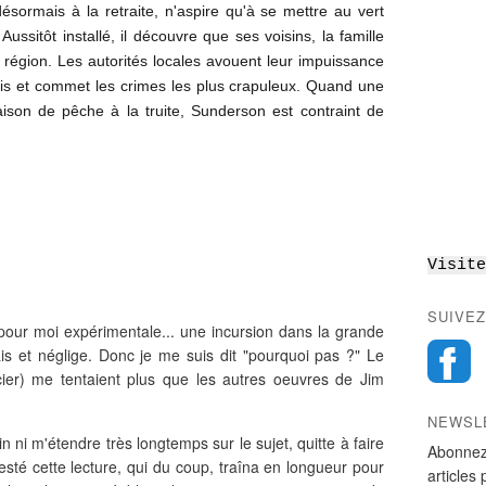
ésormais à la retraite, n'aspire qu'à se mettre au vert
sitôt installé, il découvre que ses voisins, la famille
 région. Les autorités locales avouent leur impuissance
lois et commet les crimes les plus crapuleux. Quand une
aison de pêche à la truite, Sunderson est contraint de
Visite
SUIVEZ
t pour moi expérimentale... une incursion dans la grande
is et néglige. Donc je me suis dit "pourquoi pas ?" Le
licier) me tentaient plus que les autres oeuvres de Jim
NEWSL
n ni m'étendre très longtemps sur le sujet, quitte à faire
Abonnez
étesté cette lecture, qui du coup, traîna en longueur pour
articles 