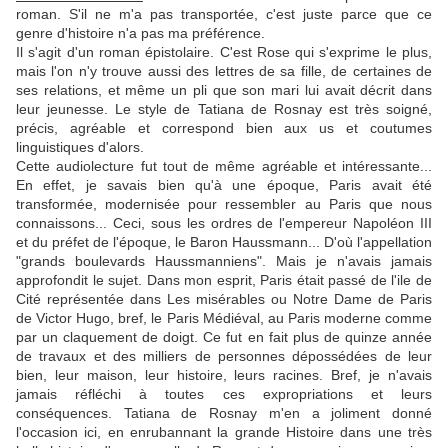
roman. S'il ne m'a pas transportée, c'est juste parce que ce
genre d'histoire n'a pas ma préférence.
Il s'agit d'un roman épistolaire. C'est Rose qui s'exprime le plus,
mais l'on n'y trouve aussi des lettres de sa fille, de certaines de
ses relations, et même un pli que son mari lui avait décrit dans
leur jeunesse. Le style de Tatiana de Rosnay est très soigné,
précis, agréable et correspond bien aux us et coutumes
linguistiques d'alors.
Cette audiolecture fut tout de même agréable et intéressante...
En effet, je savais bien qu'à une époque, Paris avait été
transformée, modernisée pour ressembler au Paris que nous
connaissons... Ceci, sous les ordres de l'empereur Napoléon III
et du préfet de l'époque, le Baron Haussmann... D'où l'appellation
"grands boulevards Haussmanniens". Mais je n'avais jamais
approfondit le sujet. Dans mon esprit, Paris était passé de l'ile de
Cité représentée dans Les misérables ou Notre Dame de Paris
de Victor Hugo, bref, le Paris Médiéval, au Paris moderne comme
par un claquement de doigt. Ce fut en fait plus de quinze année
de travaux et des milliers de personnes dépossédées de leur
bien, leur maison, leur histoire, leurs racines. Bref, je n'avais
jamais réfléchi à toutes ces expropriations et leurs
conséquences. Tatiana de Rosnay m'en a joliment donné
l'occasion ici, en enrubannant la grande Histoire dans une très