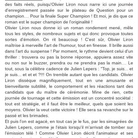
des faits réels, puisqu'Olivier Liron nous narre ici une journée
d'enregistrement passée sur le plateau de Question pour un
champion.... Pour la finale Super Champion ! Et moi, je dis que ce
roman est le super champion de l'originalité !
Olivier Liron nous donne ici un roman rondement mené, mêle
tous les styles, de nombreux sujets et qui donc provoque toutes
sortes d'émotion. On rit beaucoup ! C'est sûr, Olivier Liron
maîtrise à merveille l'art de l'humour, tout en finesse. Il brille aussi
dans l'art du suspense ! Par moment, le rythme devient celui d'un
thriller : trouvera ou pas la bonne réponse, appuiera assez vite
ou non sur le buzzer, prendra ou ne prendra pas la main.... Le
tout, sous la célèbre cadence de Julien Lepers : "Top, je suis... et
je suis... et et et ?!!! On tremble autant que les candidats. Olivier
Liron dissèque magnifiquement, tout en une amusante et
bienveillante subtilité, le comportement et les réactions tant des
candidats que du maître de cérémonie. Mine de rien, cette
journée de tournage et cette émission est un concentré sociétal :
tout est stratégie, et il faut être le meilleur, quels que soient les
moyens. Olivier la veut cette victoire ! Elle sera sa revanche sur le
passé et les brimades.
Et puis l'on est agacé, en tout cas je le fus, par les simagrées de
Julien Lepers, comme je l'étais lorsqu'il m'arrivait de tomber sur
l'émission télé ! Comme Olivier Liron décrit l'animateur et ses