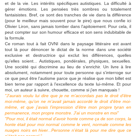
et de la vie. Les intérêts spécifiques autistiques. La difficulté à
gérer émotions. Les pensées très sombres ou totalement
fantaisistes. Bref, ce sont des tranches de vie dans la différence
(pour le meilleur mais souvent pour le pire) que nous confie ici
Olivier Liron, sans jamais tomber dans l'apitoiement. Pour cela, il
peut compter sur son humour efficace et son sens indubitable de
la formule.
Ce roman tout à fait OVNI dans le paysage littéraire est avant
tout là pour dénoncer le dictat de la norme dans une société
exclusive et destructrice qui exclut les différences, quelles
qu'elles soient... Autistiques, pondérales, physiques, sexuelles.
Une société qui discrimine au lieu de s'enrichir. Un livre à lire
absolument, notamment pour toute personne qui s'interroge sur
ce que peut être l'autisme parce que je réalise que mon billet est
bien terne par rapport à l'excellence du texte lui-même. Et pour
moi, un auteur à suivre, chouette, comme si j'en manquais !
"J'aurais voulu lui dire que je ne m'accordais pas le droit d'être
moi-même, qu'on ne m'avait jamais accordé le droit d'être moi-
même, et que j'avais l'impression d'être mon propre tyran en
permanence, mon propre monstre. J'ai un monstre en moi"
"Pour moi, il était normal d'avoir honte comme ça de son corps, la
honte était pour moi normal comme le vent, normale comme les
nuages noirs en hiver...Personne n'était là pour me dire que ce