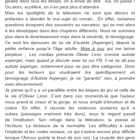
gestes dans tous les détails, on a envie de dire : oui, on passe !
Ou alors, accélère, on n'en peut plus d'attendre.
Mais les spotlights de la télévision ne sont que décors et
prétextes à aborder le vrai sujet du roman... En effet, certaines
questions évoquent des souvenirs au narrateur, qui se met alors
à les développer dans des chapitres différents. Nous ne sommes
plus dans le divertissement mais dans la sincérité, le témoignage.
Ce sont les épreuves de sa vie d'autiste (Asperger), depuis la
petite enfance jusqu'à l'âge adulte.
Mise à jour
qui me laisse
perplexe ; Les médias présente Olivier Liron comme autiste
asperger, mais quand je discute avec lui sur FB, il ne se dit pas
autiste asperger, notamment pour ne pas être catégorisé. Donc
pour les lecteurs qui voudraient lire spécifiquement un
témoignage d'Autiste Asperger, je ne "garantis" rien, à prendre
avec discernement.
Je pense qu'il y a un parallèle entre les étapes du jeu et celle de
la vie d'Olivier Liron. C'est dans ces moments-là que l'auteur
nous prend le coeur et la gorge, et nous emplit d'émotion et de
colère. En effet, il raconte les violences scolaires qu'il a
subies (passages vraiment très durs), sous le regard passif
de l'institution. Son refuge dans la littérature, la poésie et
l'écriture. La dictature de la normalité. Les difficultés à saisir
l'implicite et les codes sociaux, ce qui s'avère encore plus difficile
lorsque l'Amour pointe le bout de son nez. La cruauté des gens