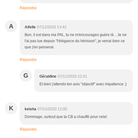
Répondre
A
Aifelle
07/12/2020 13:42
Bon, il est dans ma PAL, tu ne m'encourages guère là .. Je ne
l'ai pas lue depuis "l'élégance du hérisson", je verrai bien ce
que j'en penserai.
Répondre
G
Géraldine
07/12/2020 22:41
Et bien j'attends ton avis "objectif" avec impatience ;)
K
keisha
07/12/2020 12:00
Dommage, surtout que ta CB a chauffé pour cela!
Répondre