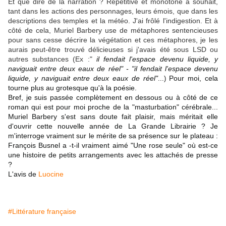
Et que dire de la narration ? Répétitive et monotone à souhait,
tant dans les actions des personnages, leurs émois, que dans les
descriptions des temples et la météo. J'ai frôlé l'indigestion. Et à
côté de cela, Muriel Barbery use de métaphores sentencieuses
pour sans cesse décrire la végétation et ces métaphores, je les
aurais peut-être trouvé délicieuses si j'avais été sous LSD ou
autres substances (Ex :"
il fendait l'espace devenu liquide, y
naviguait entre deux eaux de réel" - "il fendait l'espace devenu
liquide, y naviguait entre deux eaux de réel"
Pour moi, cela
...)
tourne plus au grotesque qu'à la poésie.
Bref, je suis passée complètement en dessous ou à côté de ce
roman qui est pour moi proche de la "masturbation" cérébrale...
Muriel Barbery s'est sans doute fait plaisir, mais méritait elle
d'ouvrir cette nouvelle année de La Grande Librairie ? Je
m'interroge vraiment sur le mérite de sa présence sur le plateau :
François Busnel a -t-il vraiment aimé "Une rose seule" où est-ce
une histoire de petits arrangements avec les attachés de presse
?
L'avis de
Luocine
#Littérature française