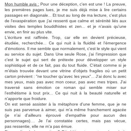
Mon humble avis :
Pour une déception, c'en est une ! La preuve,
les premières pages lues, je me suis déjà mise à lire certains
passages en diagonale... Et tout au long de ma lecture, c'est plus
de l'exaspération que j'ai ressenti que calme et sérénité liés aux
visites des temples bouddhistes et zen... et je n'avais qu'une
envie, en finir au plus vite.
L'écriture est raffinée. Trop, car elle en devient précieuse,
étudiée, recherchée... Ce qui nuit à la fluidité et l'émergence
d'émotions. Il me semble que normalement, c'est le style qui vient
au service du sujet. Dans Une seule Rose, j'ai l'impression que
c'est le sujet qui sert de prétexte pour développer un style
sophistiqué et de ce fait, pas du tout fluide. C'était comme si je
m'étais trouvée devant une vitrine d'objets fragiles où un petit
carton prévient : "ne toucher qu'avec les yeux"... J'ai donc lu avec
mes yeux, mais pas avec mon coeur, pas avec mes tripes. J'ai
traversé sans émotion ce roman qui semble miser sur
l'esthétisme à tout prix... Ce qui nuit à la beauté naturelle et
n'apporte que froidure.
On est sensé assister à la métaphore d'une femme, que je ne
suis pas parvenue à aimer, qui m'a même franchement agacée
(je n'ai d'ailleurs éprouvé d'empathie pour aucun des
personnages).... Je l'ai constatée certes, mais pas vécue,
pas ressentie, elle ne m'a pas émue.