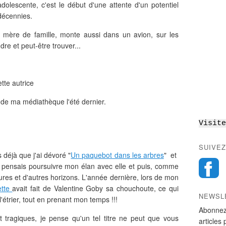
adolescente, c'est le début d'une attente d'un potentiel
 décennies.
e mère de famille, monte aussi dans un avion, sur les
dre et peut-être trouver...
tte autrice
e de ma médiathèque l'été dernier.
Visite
SUIVEZ
déjà que j'ai dévoré "
Un paquebot dans les arbres
" et
e pensais poursuivre mon élan avec elle et puis, comme
tures et d'autres horizons. L'année dernière, lors de mon
ette
avait fait de Valentine Goby sa chouchoute, ce qui
NEWSL
'étrier, tout en prenant mon temps !!!
Abonnez
tragiques, je pense qu'un tel titre ne peut que vous
articles 