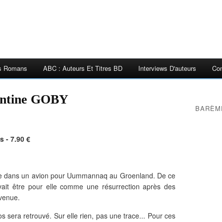
es Romans
ABC : Auteurs Et Titres BD
Interviews D'auteurs
Con
entine GOBY
BARÈM
 - 7.90 €
ée dans un avion pour Uummannaq au Groenland. De ce
ait être pour elle comme une résurrection après des
evenue.
s sera retrouvé. Sur elle rien, pas une trace... Pour ces