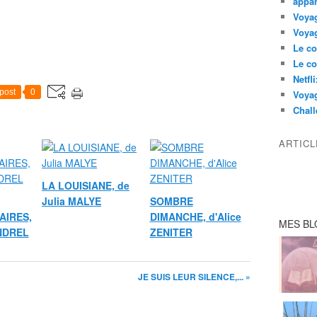
appar
Voyag
Voyag
Le co
Le co
Netfl
post
0
Voya
Chall
ARTIC
LA LOUISIANE, de
Julia MALYE
SOMBRE
AIRES,
DIMANCHE, d'Alice
MES BL
ANDREL
ZENITER
JE SUIS LEUR SILENCE,... »