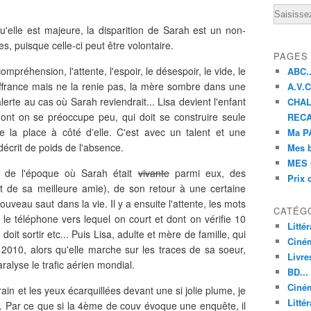
Email
qu'elle est majeure, la disparition de Sarah est un non-
es, puisque celle-ci peut être volontaire.
PAGES
ompréhension, l'attente, l'espoir, le désespoir, le vide, le
ABC..
ffrance mais ne la renie pas, la mère sombre dans une
A.V.C 
erte au cas où Sarah reviendrait... Lisa devient l'enfant
CHAL
 dont on se préoccupe peu, qui doit se construire seule
RECA
e la place à côté d'elle. C'est avec un talent et une
Ma PA
décrit de poids de l'absence.
Mes 
MES 
rs de l'époque où Sarah était
vivante
parmi eux, des
Prix 
rt de sa meilleure amie), de son retour à une certaine
veau saut dans la vie. Il y a ensuite l'attente, les mots
CATÉG
 le téléphone vers lequel on court et dont on vérifie 10
Litté
doit sortir etc... Puis Lisa, adulte et mère de famille, qui
Ciné
2010, alors qu'elle marche sur les traces de sa soeur,
Livre
ralyse le trafic aérien mondial.
BD...
Ciném
rain et les yeux écarquillées devant une si jolie plume, je
Littér
... Par ce que si la 4ème de couv évoque une enquête, il