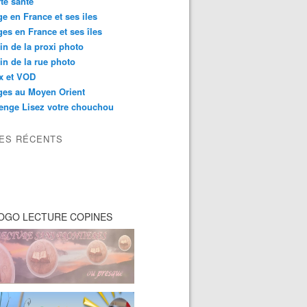
té santé
e en France et ses iles
es en France et ses îles
in de la proxi photo
in de la rue photo
ix et VOD
ges au Moyen Orient
enge Lisez votre chouchou
LES RÉCENTS
OGO LECTURE COPINES