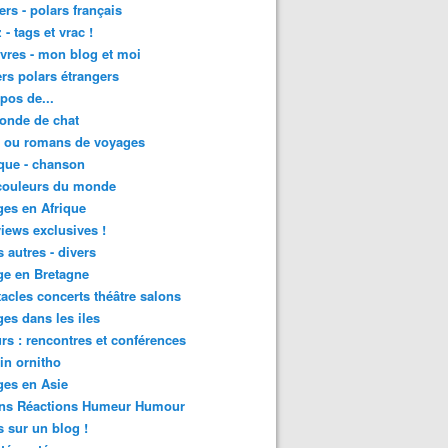
lers - polars français
 - tags et vrac !
ivres - mon blog et moi
lers polars étrangers
pos de...
onde de chat
s ou romans de voyages
que - chanson
couleurs du monde
es en Afrique
views exclusives !
s autres - divers
ge en Bretagne
acles concerts théâtre salons
es dans les iles
rs : rencontres et conférences
in ornitho
es en Asie
ons Réactions Humeur Humour
 sur un blog !