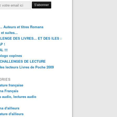
.. Auteurs et titres Romans
et suites...
LENGE DES LIVRES... ET DES ILES :
P !
L !!!
blogo copines
CHALLENGES DE LECTURE
des lecteurs Livres de Poche 2009
ORIES
rature française
ma Français
s audio, lectures audio
a d'ailleurs
ature d'ailleurs