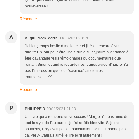
Quelle puissance ! Quelle écriture ! Ce roman m'avait
bouleversée !
Répondre
A
A_girl_from_earth
09/11/2021 23:19
J'ai longtemps hésité à me lancer et j'hésite encore à vrai
dire.^^ Un jour peut-être. Mais sur le sujet, j'aurais tendance à
être davantage vrais témoignages ou documentaires que
roman. Sinon quand je regarde nos jeunes aujourd'hui, je n'ai
pas l'impression que leur "sacrifice" ait été très
traumatisant...^^
Répondre
P
PHILIPPE D
09/11/2021 21:13
Un livre qui a remporté un vif succès ! Moi, je n'ai pas aimé du
tout le style de l'auteure et je l'ai arrêté bien vite. Si je me
souviens, il n'y avait pas de ponctuation. Je ne supporte pas
ça. <br /> J'aurais aimé le lire écrit autrement !