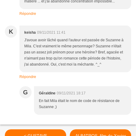
matière ... et j'ai abandonné concentration impossible...
Répondre
K
keisha
09/11/2021 11:41
J'avoue avoir lâché quand l'auteur est passée de Suzanne à
Mila. C'est vraiment le même personnage? Suzanne n'était
pas un assez joli prénom pour une héroïne? Bref, agacée et
n'aimant pas trop qu'on romance cette période de l'histoire,
j'ai abandonné. Oui, c'est moi la méchante. ^_^
Répondre
G
Géraldine
09/11/2021 18:17
En fait Mila était le nom de code de résistance de
Suzanne ;)
< GUSTAVE
ALBATROS, film de Xavier