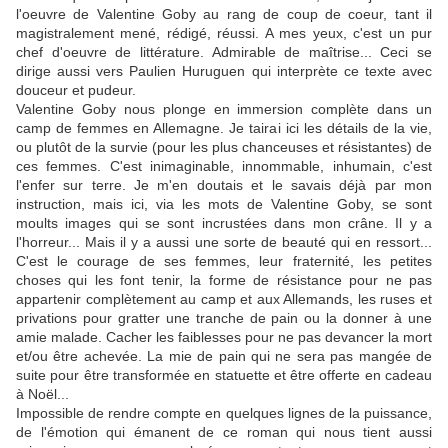
l'oeuvre de Valentine Goby au rang de coup de coeur, tant il
magistralement mené, rédigé, réussi. A mes yeux, c'est un pur
chef d'oeuvre de littérature. Admirable de maîtrise... Ceci se
dirige aussi vers Paulien Huruguen qui interprète ce texte avec
douceur et pudeur.
Valentine Goby nous plonge en immersion complète dans un
camp de femmes en Allemagne. Je tairai ici les détails de la vie,
ou plutôt de la survie (pour les plus chanceuses et résistantes) de
ces femmes. C'est inimaginable, innommable, inhumain, c'est
l'enfer sur terre. Je m'en doutais et le savais déjà par mon
instruction, mais ici, via les mots de Valentine Goby, se sont
moults images qui se sont incrustées dans mon crâne. Il y a
l'horreur... Mais il y a aussi une sorte de beauté qui en ressort...
C'est le courage de ses femmes, leur fraternité, les petites
choses qui les font tenir, la forme de résistance pour ne pas
appartenir complètement au camp et aux Allemands, les ruses et
privations pour gratter une tranche de pain ou la donner à une
amie malade. Cacher les faiblesses pour ne pas devancer la mort
et/ou être achevée. La mie de pain qui ne sera pas mangée de
suite pour être transformée en statuette et être offerte en cadeau
à Noël...
Impossible de rendre compte en quelques lignes de la puissance,
de l'émotion qui émanent de ce roman qui nous tient aussi