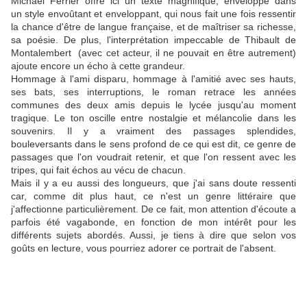
Michaël Ferrier offre ici un texte magnifique, enveloppé dans
un style envoûtant et enveloppant, qui nous fait une fois ressentir
la chance d'être de langue française, et de maîtriser sa richesse,
sa poésie. De plus, l'interprétation impeccable de Thibault de
Montalembert (avec cet acteur, il ne pouvait en être autrement)
ajoute encore un écho à cette grandeur.
Hommage à l'ami disparu, hommage à l'amitié avec ses hauts,
ses bats, ses interruptions, le roman retrace les années
communes des deux amis depuis le lycée jusqu'au moment
tragique. Le ton oscille entre nostalgie et mélancolie dans les
souvenirs. Il y a vraiment des passages splendides,
bouleversants dans le sens profond de ce qui est dit, ce genre de
passages que l'on voudrait retenir, et que l'on ressent avec les
tripes, qui fait échos au vécu de chacun.
Mais il y a eu aussi des longueurs, que j'ai sans doute ressenti
car, comme dit plus haut, ce n'est un genre littéraire que
j'affectionne particulièrement. De ce fait, mon attention d'écoute a
parfois été vagabonde, en fonction de mon intérêt pour les
différents sujets abordés. Aussi, je tiens à dire que selon vos
goûts en lecture, vous pourriez adorer ce portrait de l'absent.