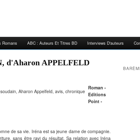
es Romans
ABC : Auteurs Et Titres BD
Interviews D'auteurs
Con
 d'Aharon APPELFELD
BARÈM
Roman -
Editions
Point -
'automne de sa vie. Iréna est sa jeune dame de compagnie.
riture, sans être ravi du résultat. Sa relation avec Iréna