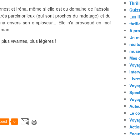
Thril
nest et Iréna, même si elle est du domaine de l'absolu,
Quizz
s très parcimonieux (qui sont proches du radotage) et du
Les l
na envers son employeur... Elle n'a provoqué en moi
thril
roman.
A pro
Un m
 plus vivantes, plus légères !
récit
musi
Mes 
Voyag
Inter
Livre
Voya
Spect
Voyag
Auteu
Le co
Voyag
post
0
Acti
Focus