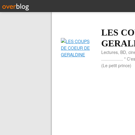
LES CO
GERAL
Lectures, BD, cin
.................. 
(Le petit prince)