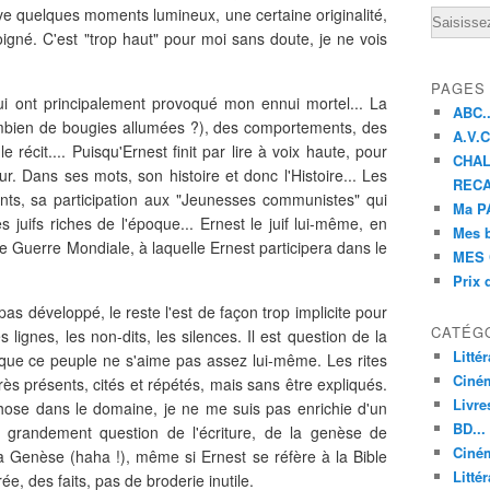
ouve quelques moments lumineux, une certaine originalité,
Email
igné. C'est "trop haut" pour moi sans doute, je ne vois
PAGES
qui ont principalement provoqué mon ennui mortel... La
ABC..
combien de bougies allumées ?), des comportements, des
A.V.C 
e récit.... Puisqu'Ernest finit par lire à voix haute, pour
CHAL
jour. Dans ses mots, son histoire et donc l'Histoire... Les
RECA
nts, sa participation aux "Jeunesses communistes" qui
Ma PA
s juifs riches de l'époque... Ernest le juif lui-même, en
Mes 
de Guerre Mondiale, à laquelle Ernest participera dans le
MES 
Prix 
pas développé, le reste l'est de façon trop implicite pour
CATÉG
es lignes, les non-dits, les silences. Il est question de la
Litté
ait que ce peuple ne s'aime pas assez lui-même. Les rites
Ciné
très présents, cités et répétés, mais sans être expliqués.
Livre
ose dans le domaine, je ne me suis pas enrichie d'un
BD...
i grandement question de l'écriture, de la genèse de
Ciném
e la Genèse (haha !), même si Ernest se réfère à la Bible
Littér
ée, des faits, pas de broderie inutile.