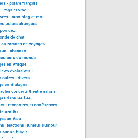
lers - polars français
 - tags et vrac !
ivres - mon blog et moi
lers polars étrangers
pos de...
onde de chat
s ou romans de voyages
que - chanson
couleurs du monde
es en Afrique
views exclusives !
s autres - divers
ge en Bretagne
acles concerts théâtre salons
es dans les iles
rs : rencontres et conférences
in ornitho
es en Asie
ons Réactions Humeur Humour
 sur un blog !