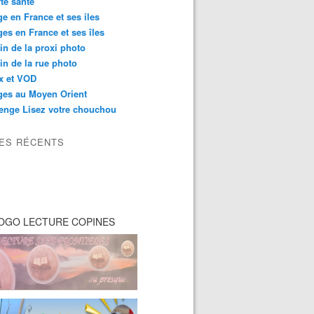
té santé
e en France et ses iles
es en France et ses îles
in de la proxi photo
in de la rue photo
ix et VOD
ges au Moyen Orient
enge Lisez votre chouchou
LES RÉCENTS
OGO LECTURE COPINES