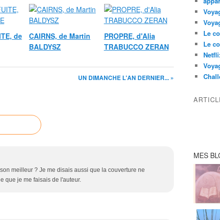
appar
Voyag
Voyag
Le co
ITE, de
CAIRNS, de Martin
PROPRE, d'Alia
Le co
BALDYSZ
TRABUCCO ZERAN
Netfl
Voya
Chall
UN DIMANCHE L'AN DERNIER... »
ARTIC
MES BL
 son meilleur ? Je me disais aussi que la couverture ne
e que je me faisais de l'auteur.