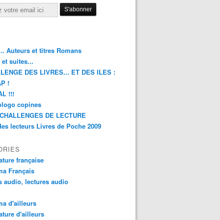
.. Auteurs et titres Romans
et suites...
LENGE DES LIVRES... ET DES ILES :
P !
L !!!
blogo copines
CHALLENGES DE LECTURE
des lecteurs Livres de Poche 2009
ORIES
rature française
ma Français
s audio, lectures audio
a d'ailleurs
ature d'ailleurs