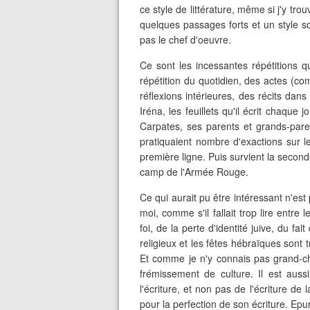
ce style de littérature, même si j'y tr
quelques passages forts et un style so
pas le chef d'oeuvre.
Ce sont les incessantes répétitions 
répétition du quotidien, des actes (
réflexions intérieures, des récits dans l
Iréna, les feuillets qu'il écrit chaque 
Carpates, ses parents et grands-pare
pratiquaient nombre d'exactions sur le
première ligne. Puis survient la secon
camp de l'Armée Rouge.
Ce qui aurait pu être intéressant n'est 
moi, comme s'il fallait trop lire entre l
foi, de la perte d'identité juive, du f
religieux et les fêtes hébraïques sont 
Et comme je n'y connais pas grand-ch
frémissement de culture. Il est auss
l'écriture, et non pas de l'écriture d
pour la perfection de son écriture. Epur