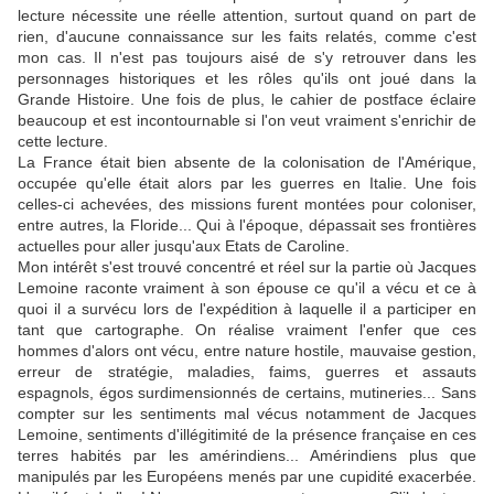
lecture nécessite une réelle attention, surtout quand on part de
rien, d'aucune connaissance sur les faits relatés, comme c'est
mon cas. Il n'est pas toujours aisé de s'y retrouver dans les
personnages historiques et les rôles qu'ils ont joué dans la
Grande Histoire. Une fois de plus, le cahier de postface éclaire
beaucoup et est incontournable si l'on veut vraiment s'enrichir de
cette lecture.
La France était bien absente de la colonisation de l'Amérique,
occupée qu'elle était alors par les guerres en Italie. Une fois
celles-ci achevées, des missions furent montées pour coloniser,
entre autres, la Floride... Qui à l'époque, dépassait ses frontières
actuelles pour aller jusqu'aux Etats de Caroline.
Mon intérêt s'est trouvé concentré et réel sur la partie où Jacques
Lemoine raconte vraiment à son épouse ce qu'il a vécu et ce à
quoi il a survécu lors de l'expédition à laquelle il a participer en
tant que cartographe. On réalise vraiment l'enfer que ces
hommes d'alors ont vécu, entre nature hostile, mauvaise gestion,
erreur de stratégie, maladies, faims, guerres et assauts
espagnols, égos surdimensionnés de certains, mutineries... Sans
compter sur les sentiments mal vécus notamment de Jacques
Lemoine, sentiments d'illégitimité de la présence française en ces
terres habités par les amérindiens... Amérindiens plus que
manipulés par les Européens menés par une cupidité exacerbée.