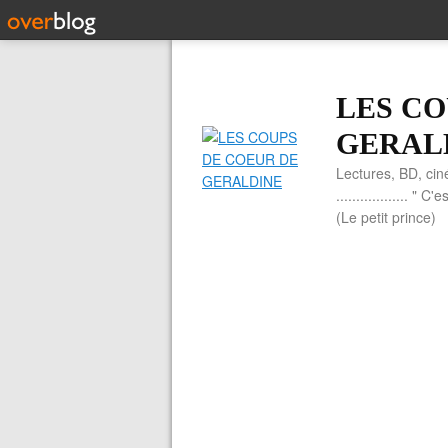
LES CO
GERAL
Lectures, BD, cin
.................. 
(Le petit prince)