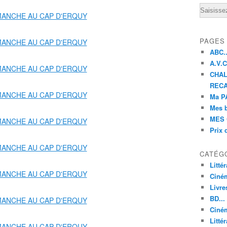
Email
PAGES
ABC..
A.V.C 
CHAL
RECA
Ma PA
Mes 
MES 
Prix 
CATÉG
Litté
Ciné
Livre
BD...
Ciném
Littér