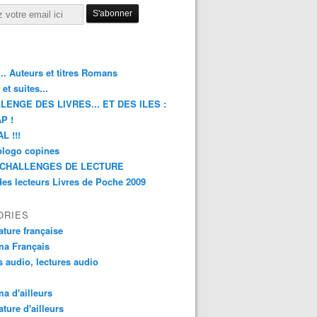
.. Auteurs et titres Romans
et suites...
LENGE DES LIVRES... ET DES ILES :
P !
L !!!
blogo copines
CHALLENGES DE LECTURE
des lecteurs Livres de Poche 2009
ORIES
rature française
ma Français
s audio, lectures audio
a d'ailleurs
ature d'ailleurs