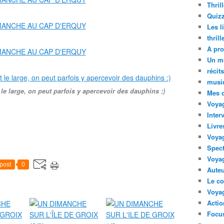
Thril
Quizz
Les l
thril
A pro
Un m
récit
musi
t le large, on peut parfois y apercevoir des dauphins :)
Mes 
Voyag
Inter
Livre
Voya
Spect
Voyag
post
0
Auteu
Le co
Voyag
Acti
Focus