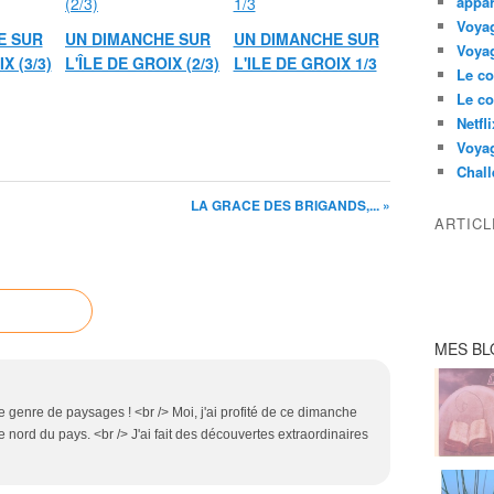
appar
Voyag
E SUR
UN DIMANCHE SUR
UN DIMANCHE SUR
Voyag
X (3/3)
L'ÎLE DE GROIX (2/3)
L'ILE DE GROIX 1/3
Le co
Le co
Netfl
Voya
Chall
LA GRACE DES BRIGANDS,... »
ARTIC
MES BL
e genre de paysages ! <br /> Moi, j'ai profité de ce dimanche
e nord du pays. <br /> J'ai fait des découvertes extraordinaires