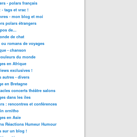
lers - polars français
 - tags et vrac !
ivres - mon blog et moi
lers polars étrangers
pos de...
onde de chat
s ou romans de voyages
que - chanson
couleurs du monde
es en Afrique
views exclusives !
s autres - divers
ge en Bretagne
acles concerts théâtre salons
es dans les iles
rs : rencontres et conférences
in ornitho
es en Asie
ons Réactions Humeur Humour
 sur un blog !