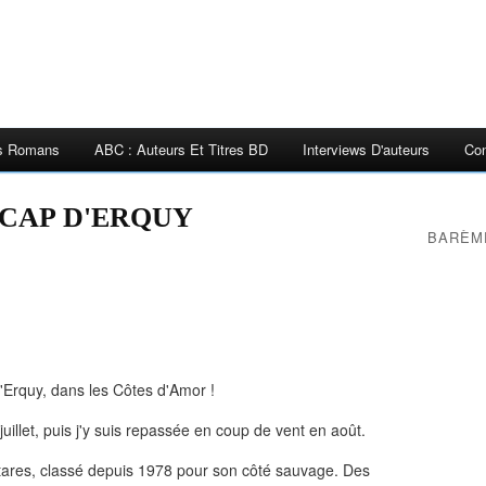
es Romans
ABC : Auteurs Et Titres BD
Interviews D'auteurs
Con
CAP D'ERQUY
BARÈM
Erquy, dans les Côtes d'Amor !
uillet, puis j'y suis repassée en coup de vent en août.
ctares, classé depuis 1978 pour son côté sauvage. Des