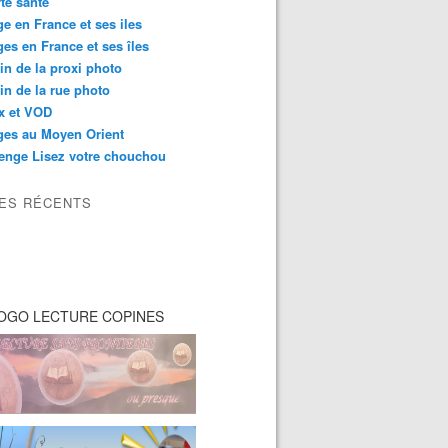
té santé
e en France et ses iles
es en France et ses îles
in de la proxi photo
in de la rue photo
ix et VOD
ges au Moyen Orient
enge Lisez votre chouchou
LES RÉCENTS
OGO LECTURE COPINES