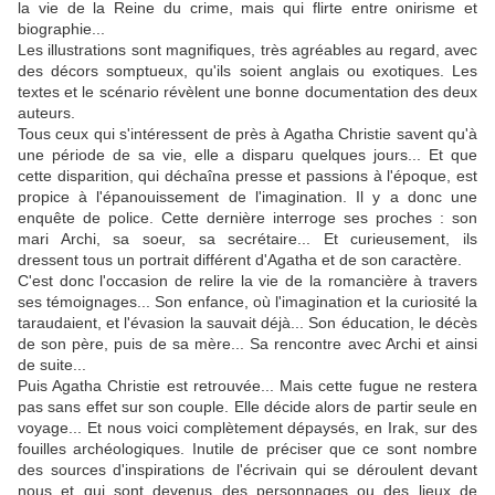
la vie de la Reine du crime, mais qui flirte entre onirisme et
biographie...
Les illustrations sont magnifiques, très agréables au regard, avec
des décors somptueux, qu'ils soient anglais ou exotiques. Les
textes et le scénario révèlent une bonne documentation des deux
auteurs.
Tous ceux qui s'intéressent de près à Agatha Christie savent qu'à
une période de sa vie, elle a disparu quelques jours... Et que
cette disparition, qui déchaîna presse et passions à l'époque, est
propice à l'épanouissement de l'imagination. Il y a donc une
enquête de police. Cette dernière interroge ses proches : son
mari Archi, sa soeur, sa secrétaire... Et curieusement, ils
dressent tous un portrait différent d'Agatha et de son caractère.
C'est donc l'occasion de relire la vie de la romancière à travers
ses témoignages... Son enfance, où l'imagination et la curiosité la
taraudaient, et l'évasion la sauvait déjà... Son éducation, le décès
de son père, puis de sa mère... Sa rencontre avec Archi et ainsi
de suite...
Puis Agatha Christie est retrouvée... Mais cette fugue ne restera
pas sans effet sur son couple. Elle décide alors de partir seule en
voyage... Et nous voici complètement dépaysés, en Irak, sur des
fouilles archéologiques. Inutile de préciser que ce sont nombre
des sources d'inspirations de l'écrivain qui se déroulent devant
nous et qui sont devenus des personnages ou des lieux de