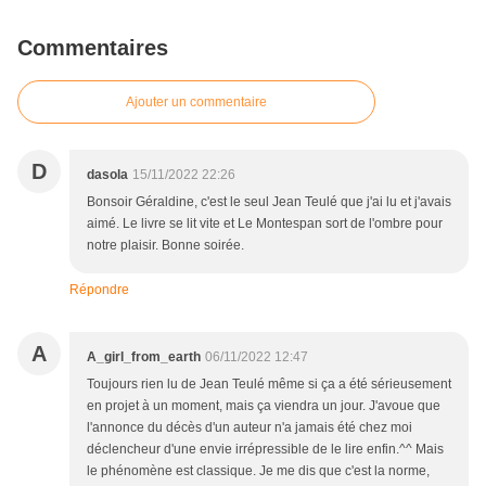
Commentaires
Ajouter un commentaire
D
dasola
15/11/2022 22:26
Bonsoir Géraldine, c'est le seul Jean Teulé que j'ai lu et j'avais
aimé. Le livre se lit vite et Le Montespan sort de l'ombre pour
notre plaisir. Bonne soirée.
Répondre
A
A_girl_from_earth
06/11/2022 12:47
Toujours rien lu de Jean Teulé même si ça a été sérieusement
en projet à un moment, mais ça viendra un jour. J'avoue que
l'annonce du décès d'un auteur n'a jamais été chez moi
déclencheur d'une envie irrépressible de le lire enfin.^^ Mais
le phénomène est classique. Je me dis que c'est la norme,