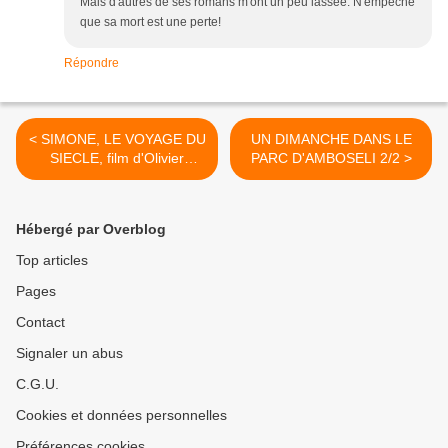
Mais d'autres de ses romans m'ont un peu lassée. N'empêche
que sa mort est une perte!
Répondre
< SIMONE, LE VOYAGE DU
UN DIMANCHE DANS LE
SIECLE, film d'Olivier
PARC D'AMBOSELI 2/2 >
DAHAN
Hébergé par Overblog
Top articles
Pages
Contact
Signaler un abus
C.G.U.
Cookies et données personnelles
Préférences cookies