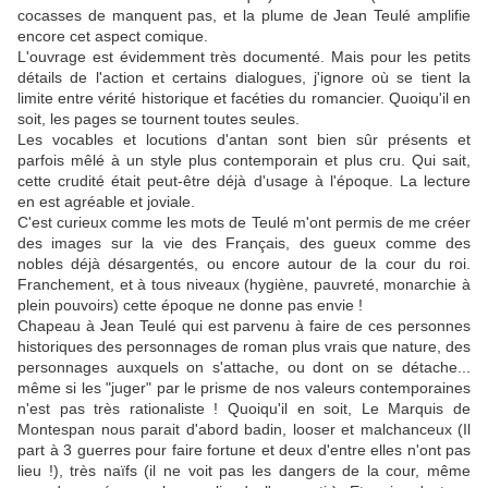
cocasses de manquent pas, et la plume de Jean Teulé amplifie
encore cet aspect comique.
L'ouvrage est évidemment très documenté. Mais pour les petits
détails de l'action et certains dialogues, j'ignore où se tient la
limite entre vérité historique et facéties du romancier. Quoiqu'il en
soit, les pages se tournent toutes seules.
Les vocables et locutions d'antan sont bien sûr présents et
parfois mêlé à un style plus contemporain et plus cru. Qui sait,
cette crudité était peut-être déjà d'usage à l'époque. La lecture
en est agréable et joviale.
C'est curieux comme les mots de Teulé m'ont permis de me créer
des images sur la vie des Français, des gueux comme des
nobles déjà désargentés, ou encore autour de la cour du roi.
Franchement, et à tous niveaux (hygiène, pauvreté, monarchie à
plein pouvoirs) cette époque ne donne pas envie !
Chapeau à Jean Teulé qui est parvenu à faire de ces personnes
historiques des personnages de roman plus vrais que nature, des
personnages auxquels on s'attache, ou dont on se détache...
même si les "juger" par le prisme de nos valeurs contemporaines
n'est pas très rationaliste ! Quoiqu'il en soit, Le Marquis de
Montespan nous parait d'abord badin, looser et malchanceux (Il
part à 3 guerres pour faire fortune et deux d'entre elles n'ont pas
lieu !), très naïfs (il ne voit pas les dangers de la cour, même