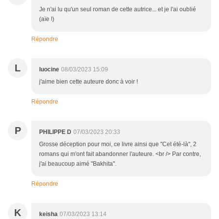
Je n'ai lu qu'un seul roman de cette autrice... et je l'ai oublié
(aïe !)
Répondre
L
luocine
08/03/2023 15:09
j'aime bien cette auteure donc à voir !
Répondre
P
PHILIPPE D
07/03/2023 20:33
Grosse déception pour moi, ce livre ainsi que "Cet été-là", 2
romans qui m'ont fait abandonner l'auteure. <br /> Par contre,
j'ai beaucoup aimé "Bakhita".
Répondre
K
keisha
07/03/2023 13:14