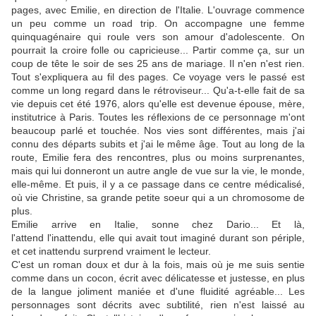
pages, avec Emilie, en direction de l'Italie. L'ouvrage commence
un peu comme un road trip. On accompagne une femme
quinquagénaire qui roule vers son amour d'adolescente. On
pourrait la croire folle ou capricieuse... Partir comme ça, sur un
coup de tête le soir de ses 25 ans de mariage. Il n'en n'est rien.
Tout s'expliquera au fil des pages. Ce voyage vers le passé est
comme un long regard dans le rétroviseur... Qu'a-t-elle fait de sa
vie depuis cet été 1976, alors qu'elle est devenue épouse, mère,
institutrice à Paris. Toutes les réflexions de ce personnage m'ont
beaucoup parlé et touchée. Nos vies sont différentes, mais j'ai
connu des départs subits et j'ai le même âge. Tout au long de la
route, Emilie fera des rencontres, plus ou moins surprenantes,
mais qui lui donneront un autre angle de vue sur la vie, le monde,
elle-même. Et puis, il y a ce passage dans ce centre médicalisé,
où vie Christine, sa grande petite soeur qui a un chromosome de
plus.
Emilie arrive en Italie, sonne chez Dario... Et là,
l'attend l'inattendu, elle qui avait tout imaginé durant son périple,
et cet inattendu surprend vraiment le lecteur.
C'est un roman doux et dur à la fois, mais où je me suis sentie
comme dans un cocon, écrit avec délicatesse et justesse, en plus
de la langue joliment maniée et d'une fluidité agréable... Les
personnages sont décrits avec subtilité, rien n'est laissé au