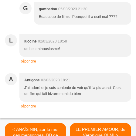
G
gambadou
05/03/2023 21:30
Beaucoup de films ! Pourquoi il a écrit mal ????
L
luocine
02/03/2023 18:58
un bel enthousiasme!
Répondre
A
Antigone
02/03/2023 18:21
J'ai adoré et je suis contente de voir qu'il t'a plu aussi. C’est
un film qui fait bizarrement du bien.
Répondre
< ANAÏS NIN, sur la mer
LE PREMIER AMOUR, de
des mensonges, BD de
Véronique OLMI >