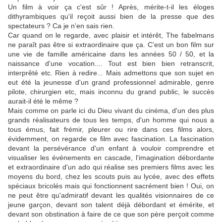
Un film à voir ça c'est sûr ! Après, mérite-t-il les éloges
dithyrambiques qu'il reçoit aussi bien de la presse que des
spectateurs ? Ca je n'en sais rien.
Car quand on le regarde, avec plaisir et intérêt, The fabelmans
ne paraît pas être si extraordinaire que ça. C'est un bon film sur
une vie de famille américaine dans les années 50 / 50, et la
naissance d'une vocation.... Tout est bien bien retranscrit,
interprêté etc. Rien à redire... Mais admettons que son sujet en
eut été la jeunesse d'un grand professionnel admirable, genre
pilote, chirurgien etc, mais inconnu du grand public, le succès
aurait-il été le même ?
Mais comme on parle ici du Dieu vivant du cinéma, d'un des plus
grands réalisateurs de tous les temps, d'un homme qui nous a
tous émus, fait frémir, pleurer ou rire dans ces films alors,
évidemment, on regarde ce film avec fascination. La fascination
devant la persévérance d'un enfant à vouloir comprendre et
visualiser les événements en cascade, l'imagination débordante
et extraordinaire d'un ado qui réalise ses premiers films avec les
moyens du bord, chez les scouts puis au lycée, avec des effets
spéciaux bricolés mais qui fonctionnent sacrément bien ! Oui, on
ne peut être qu'admiratif devant les qualités visionnaires de ce
jeune garçon, devant son talent déjà débordant et émérite, et
devant son obstination à faire de ce que son père perçoit comme