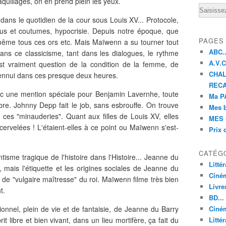
quillages, on en prend plein les yeux.
Email
ans le quotidien de la cour sous Louis XV... Protocole,
s, us et coutumes, hypocrisie. Depuis notre époque, que
PAGES
 même tous ces ors etc. Mais Maïwenn a su tourner tout
ABC..
ns ce classicisme, tant dans les dialogues, le rythme
A.V.C 
 est vraiment question de la condition de la femme, de
CHAL
n ennui dans ces presque deux heures.
RECA
ec une mention spéciale pour Benjamin Lavernhe, toute
Ma PA
re. Johnny Depp fait le job, sans esbrouffe. On trouve
Mes 
ces "minauderies". Quant aux filles de Louis XV, elles
MES 
ervelées ! L'étaient-elles à ce point ou Maïwenn s'est-
Prix 
CATÉG
tisme tragique de l'histoire dans l'Histoire... Jeanne du
Litté
 mais l'étiquette et les origines sociales de Jeanne du
Ciné
g de "vulgaire maîtresse" du roi. Maïwenn filme très bien
Livre
t.
BD...
onnel, plein de vie et de fantaisie, de Jeanne du Barry
Ciném
t libre et bien vivant, dans un lieu mortifère, ça fait du
Littér