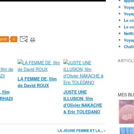
appar
Voyag
Voyag
Le co
Le co
Netfl
post
0
Voya
Chall
ARTIC
LA FEMME DE, film
de David ROUX
 film
JUSTE UNE
MES BL
ARHADI
ILLUSION, film
d'Olivier NAKACHE
& Eric TOLEDANO
LA JEUNE FEMME ET LA... »