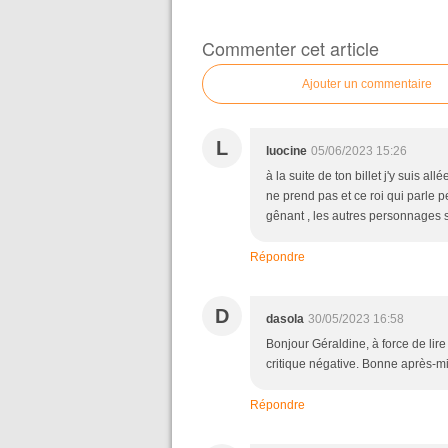
Commenter cet article
Ajouter un commentaire
L
luocine
05/06/2023 15:26
à la suite de ton billet j'y suis a
ne prend pas et ce roi qui parle 
gênant , les autres personnages son
Répondre
D
dasola
30/05/2023 16:58
Bonjour Géraldine, à force de lire 
critique négative. Bonne après-mi
Répondre