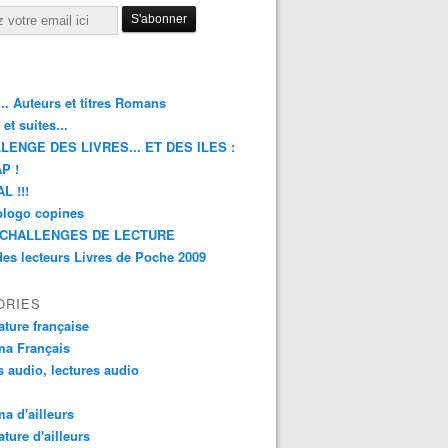
.. Auteurs et titres Romans
et suites...
LENGE DES LIVRES... ET DES ILES :
P !
L !!!
blogo copines
CHALLENGES DE LECTURE
des lecteurs Livres de Poche 2009
ORIES
rature française
ma Français
s audio, lectures audio
a d'ailleurs
ature d'ailleurs