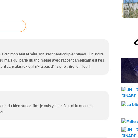
llée avec mon ami et héla son s'est beaucoup ennuyés . L'histoire
peu mais qui parle quand même avec l'accent américain est très
t caricaturaux et il n'y a pas d'histoire . Bref un flop !
que du bien sur ce film, je vais y aller. Je n'ai lu aucune
di.