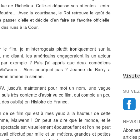
t duc de Richelieu. Celle-ci dépasse ses attentes : entre
foudre… Avec la courtisane, le Roi retrouve le goût de
 passer d’elle et décide d’en faire sa favorite officielle.
 des rues à la Cour.
 le film, je m'interrogeais plutôt ironiquement sur la
me disant, les américains engageraient ils un acteur
n par exemple ? Puis j'ai appris que deux comédiens
e Maïwenn... Alors pourquoi pas ? Jeanne du Barry a
ïwenn amène la sienne.
Visite
 XV, jusqu'à maintenant pour moi un nom, une vague
SUIVEZ
 suis très contente d'avoir vu ce film, qui comble un peu
des oublis) en Histoire de France.
ion de ce film qui est à mes yeux à la hauteur de cette
femme, Maïwenn ! On peut se dire que le monde, et le
NEWSL
e spectacle est visuellement époustouflant et l'on ne peut
Abonnez
avail effectué par mille et un métiers, grandes et petites
articles 