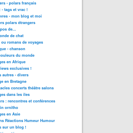
lers - polars français
 - tags et vrac !
ivres - mon blog et moi
lers polars étrangers
pos de...
onde de chat
s ou romans de voyages
que - chanson
couleurs du monde
es en Afrique
views exclusives !
s autres - divers
ge en Bretagne
acles concerts théâtre salons
es dans les iles
rs : rencontres et conférences
in ornitho
es en Asie
ons Réactions Humeur Humour
 sur un blog !