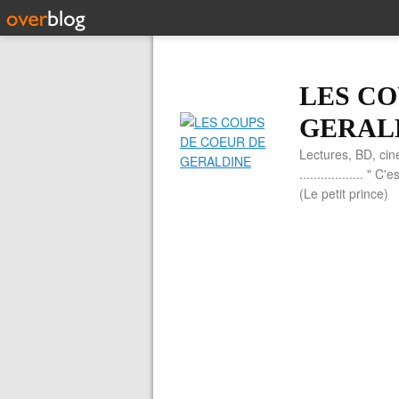
LES CO
GERAL
Lectures, BD, cin
.................. 
(Le petit prince)