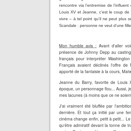
rencontre via l’entremise de l’influen
Louis XV et Jeanne, c’est le coup de 
vivre – à tel point qu’il ne peut plus se
Scandale : personne ne veut d’une fille
Mon humble avis :
Avant d'aller voir
présence de Johnny Depp au casting, 
français pour interpréter Washingto
Français avaient déclinés l'offre d
apporté de la fantaisie à la cours, Ma
Jeanne du Barry, favorite de Louis
époque, un personnage flou... Aussi, je
mes lacunes (à moins que ce ne soient 
J'ai vraiment été bluffée par l'ambit
dernière. Et tout ça initié par une 
cinéma change enfin, petit à petit... L
qu'être admiratif devant la tonne de tr