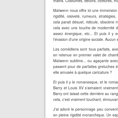
mains. Costumes, décors, coiffures, ma
Maïwenn nous offre ici une immersion d
rigidité, oisiveté, rumeurs, stratégie
cela parait désuet, ridicule, obscène
cela avec une touche de modernité da
assez énergique, etc... Et puis il y
l'évasion d'une origine sociale. Aucu
Les comédiens sont tous parfaits, av
en retenue en premier valet de chamb
Maïwenn sublime... ou agaçante avec 
passent pour de parfaites greluches éc
elle amusée à quelque caricature ?
Et puis il y le romanesque, et le roman
Barry et Louis XV s'aimaient vraiment,
Barry ont laissé cette dernière au ran
cela, c'est vraiment touchant, émouvan
J'ai adoré le personnage peu conventi
en pleine rigidité monarchique. Un espri