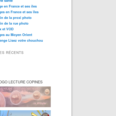
té santé
e en France et ses iles
es en France et ses îles
in de la proxi photo
in de la rue photo
ix et VOD
ges au Moyen Orient
enge Lisez votre chouchou
LES RÉCENTS
OGO LECTURE COPINES