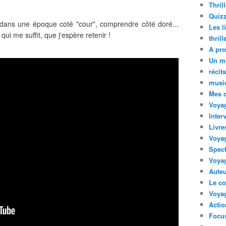
Thril
Quizz
dans une époque coté "cour", comprendre côté doré...
Les l
qui me suffit, que j'espère retenir !
thril
A pro
Un m
récit
musi
Mes 
Voyag
Inter
Livre
Voya
Spect
Voyag
Auteu
Le co
Voyag
Acti
Focus