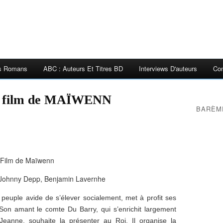
es Romans
ABC : Auteurs Et Titres BD
Interviews D'auteurs
Con
 film de MAÏWENN
BARÈM
Film de Maïwenn
Johnny Depp, Benjamin Lavernhe
 peuple avide de s’élever socialement, met à profit ses
 Son amant le comte Du Barry, qui s’enrichit largement
Jeanne, souhaite la présenter au Roi. Il organise la