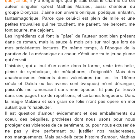
que j'ai lus
, il y a longtemps que je suis sous le charme de cet
auteur singulier qu'est Mathias Malzieu, aussi chanteur du
groupe Dionysos. J'aime son univers onirique, poétique, enfantin,
fantasmagorique. Parce que celui-ci est plein de mille et une
petites trouvailles qui me touchent, me parlent, me bercent, me
font sourire, me cajolent.
Les ingrédients qui font la "pâte" de l'auteur sont bien présent
dans ce roman, mais la sauce à mois pris sur moi que lors de
mes précédentes lectures. En même temps, à l'époque de la
parution de La mécanique du coeur, c'était une toute jeune plume
qui écrivait.
L'histoire, qui a tout d'un conte dans la forme, reste très belle,
pleine de symbolique, de métaphores, d'originalité. Mais des
anachronismes évidents donc volontaires (on est fin 19ème
siècle et Dalida ou les avions sont évoqués) m'ont dérangée,
puisqu'ils me ramenaient dans mon époque. Et puis j'ai trouvé
dans ces pages trop de répétitions, et certaines longueurs. Donc
la magie Malzieu et son grain de folie n'ont pas opéré en moi
autant que "d'habitude".
Il est question d'amour évidemment et des emballements du
coeur, des béquilles, prothèses dont nous usons pour nous
protéger des violences de ce sentiment, ou pour nous excuser de
ne pas y être performant ou justifier nos maladresses,
nos manquements. Mais par-delà cette histoire d'amour, Mathias