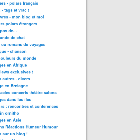
lers - polars français
 - tags et vrac !
ivres - mon blog et moi
lers polars étrangers
pos de...
onde de chat
s ou romans de voyages
que - chanson
couleurs du monde
es en Afrique
views exclusives !
s autres - divers
ge en Bretagne
acles concerts théâtre salons
es dans les iles
rs : rencontres et conférences
in ornitho
es en Asie
ons Réactions Humeur Humour
 sur un blog !