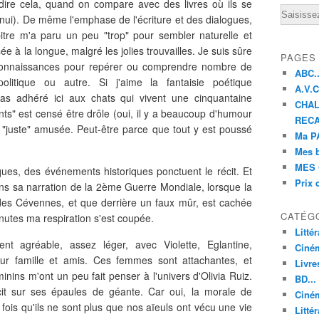
e dire cela, quand on compare avec des livres où ils se
Email
nui). De même l'emphase de l'écriture et des dialogues,
tre m'a paru un peu "trop" pour sembler naturelle et
e à la longue, malgré les jolies trouvailles. Je suis sûre
PAGES
connaissances pour repérer ou comprendre nombre de
ABC..
politique ou autre. Si j'aime la fantaisie poétique
A.V.C 
pas adhéré ici aux chats qui vivent une cinquantaine
CHAL
ants" est censé être drôle (oui, il y a beaucoup d'humour
RECA
a "juste" amusée. Peut-être parce que tout y est poussé
Ma PA
Mes 
MES 
es, des événements historiques ponctuent le récit. Et
Prix 
 dans sa narration de la 2ème Guerre Mondiale, lorsque la
 des Cévennes, et que derrière un faux mûr, est cachée
CATÉG
nutes ma respiration s'est coupée.
Litté
agréable, assez léger, avec Violette, Eglantine,
Ciné
eur famille et amis. Ces femmes sont attachantes, et
Livre
inins m'ont un peu fait penser à l'univers d'Olivia Ruiz.
BD...
cit sur ses épaules de géante. Car oui, la morale de
Ciném
e fois qu'ils ne sont plus que nos aïeuls ont vécu une vie
Littér