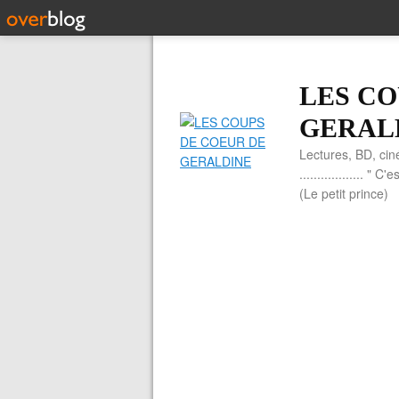
LES CO
GERAL
Lectures, BD, cin
.................. 
(Le petit prince)