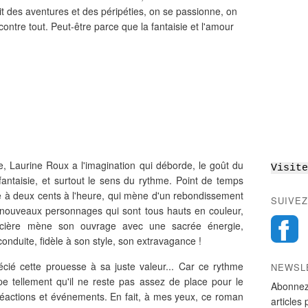
vit des aventures et des péripéties, on se passionne, on
ontre tout. Peut-être parce que la fantaisie et l'amour
, Laurine Roux a l'imagination qui déborde, le goût du
Visite
 fantaisie, et surtout le sens du rythme. Point de temps
e à deux cents à l'heure, qui mène d'un rebondissement
SUIVEZ
s nouveaux personnages qui sont tous hauts en couleur,
ncière mène son ouvrage avec une sacrée énergie,
onduite, fidèle à son style, son extravagance !
écié cette prouesse à sa juste valeur... Car ce rythme
NEWSL
pe tellement qu'il ne reste pas assez de place pour le
Abonnez
réactions et événements. En fait, à mes yeux, ce roman
articles 