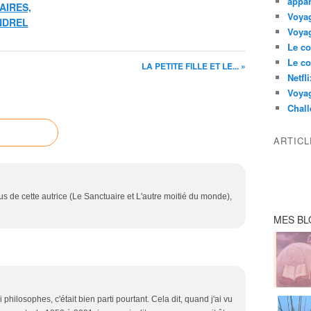
appar
AIRES,
Voyag
ANDREL
Voyag
Le co
Le co
LA PETITE FILLE ET LE... »
Netfl
Voya
Chall
ARTIC
 lus de cette autrice (Le Sanctuaire et L'autre moitié du monde),
MES BL
 philosophes, c'était bien parti pourtant. Cela dit, quand j'ai vu