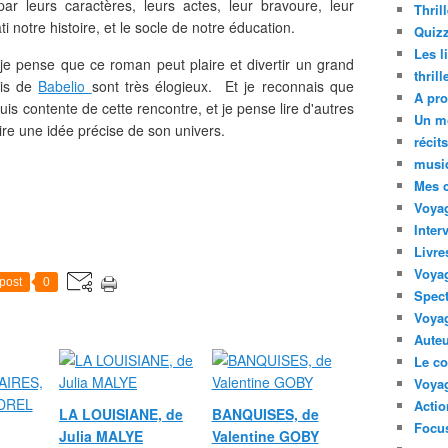
par leurs caractères, leurs actes, leur bravoure, leur
Thril
bâti notre histoire, et le socle de notre éducation.
Quizz
Les l
 je pense que ce roman peut plaire et divertir un grand
thril
vis de
Babelio
sont très élogieux. Et je reconnais que
A pro
 suis contente de cette rencontre, et je pense lire d'autres
Un m
re une idée précise de son univers.
récit
musi
Mes 
Voyag
Inter
Livre
Voya
post
0
Spect
Voyag
Auteu
Le co
Voyag
Acti
LA LOUISIANE, de
BANQUISES, de
Focus
Julia MALYE
Valentine GOBY