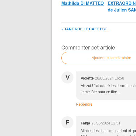
Mathilda DI MATTEO
EXTRAORDIN
de Julien S
« TANT QUE LE CAFE EST...
Commenter cet article
Ajouter un commentaire
V
Violette
28/06/2024 16:58
Ah zut ! J'ai adoré les deux titres
je me tâte pour ce titre...
Répondre
F
Fanja
25/06/2024 22:51
Mince, des chats qui parlent et qui