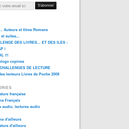
.. Auteurs et titres Romans
et suites...
LENGE DES LIVRES... ET DES ILES :
P !
L !!!
blogo copines
CHALLENGES DE LECTURE
des lecteurs Livres de Poche 2009
ORIES
rature française
ma Français
s audio, lectures audio
a d'ailleurs
ature d'ailleurs