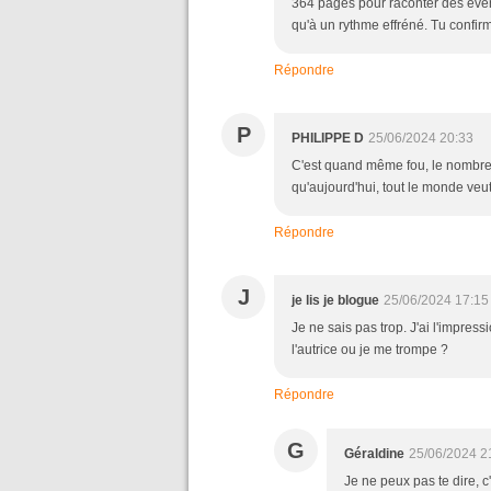
364 pages pour raconter des évén
qu'à un rythme effréné. Tu confir
Répondre
P
PHILIPPE D
25/06/2024 20:33
C'est quand même fou, le nombre 
qu'aujourd'hui, tout le monde veu
Répondre
J
je lis je blogue
25/06/2024 17:15
Je ne sais pas trop. J'ai l'impre
l'autrice ou je me trompe ?
Répondre
G
Géraldine
25/06/2024 2
Je ne peux pas te dire, c