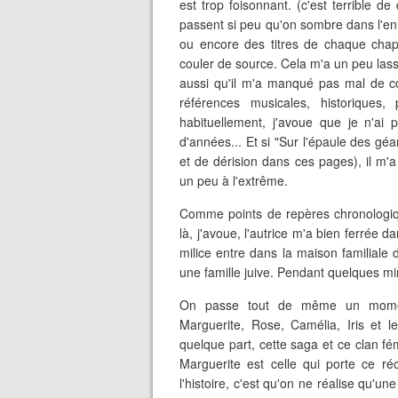
est trop foisonnant. (c'est terrible d
passent si peu qu'on sombre dans l'en
ou encore des titres de chaque chapi
couler de source. Cela m'a un peu lassé
aussi qu'il m'a manqué pas mal de 
références musicales, historiques, 
habituellement, j'avoue que je n'ai 
d'années... Et si "Sur l'épaule des gé
et de dérision dans ces pages), il m'
un peu à l'extrême.
Comme points de repères chronologiqu
là, j'avoue, l'autrice m'a bien ferrée
milice entre dans la maison familiale
une famille juive. Pendant quelques mi
On passe tout de même un moment 
Marguerite, Rose, Camélia, Iris et l
quelque part, cette saga et ce clan fém
Marguerite est celle qui porte ce ré
l'histoire, c'est qu'on ne réalise qu'un