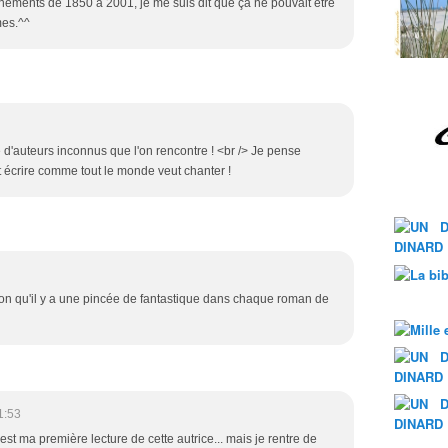
ements de 1850 à 2001, je me suis dit que ça ne pouvait être
mes.^^
d'auteurs inconnus que l'on rencontre ! <br /> Je pense
t écrire comme tout le monde veut chanter !
ssion qu'il y a une pincée de fantastique dans chaque roman de
1:53
'est ma première lecture de cette autrice... mais je rentre de