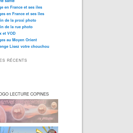
té santé
e en France et ses iles
es en France et ses îles
in de la proxi photo
in de la rue photo
ix et VOD
ges au Moyen Orient
enge Lisez votre chouchou
LES RÉCENTS
OGO LECTURE COPINES