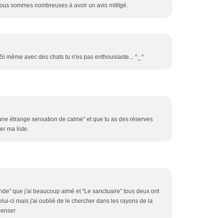
 nous sommes nombreuses à avoir un avis mititgé.
Si même avec des chats tu n'es pas enthousiaste... ^_^
une étrange sensation de calme" et que tu as des réserves
er ma liste.
monde" que j'ai beaucoup aimé et "Le sanctuaire" tous deux ont
celui-ci mais j'ai oublié de le chercher dans les rayons de la
penser