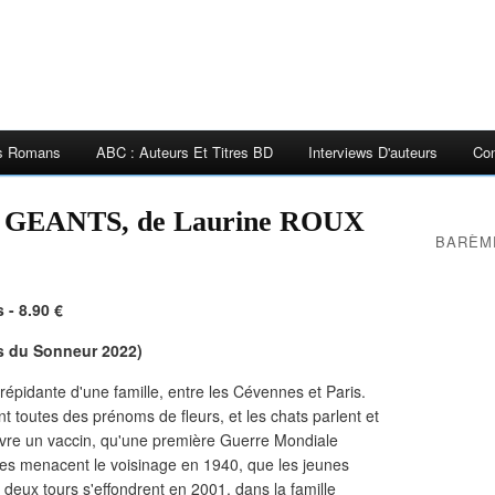
es Romans
ABC : Auteurs Et Titres BD
Interviews D'auteurs
Con
GEANTS, de Laurine ROUX
BARÈM
 - 8.90 €
ns du Sonneur 2022)
répidante d'une famille, entre les Cévennes et Paris.
ent toutes des prénoms de fleurs, et les chats parlent et
uvre un vaccin, qu'une première Guerre Mondiale
lices menacent le voisinage en 1940, que les jeunes
eux tours s'effondrent en 2001, dans la famille