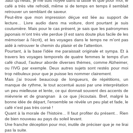
Sauf qu'hélas, je me suis noyée dans la tasse et que pour moi, le
café a très vite refroidi, même si de temps en temps il semblait
retrouver un semblant de saveur.
Peut-être que mon impression déçue est liée au support de
lecture... Livre audio dans ma voiture, dont pourtant je suis
coutumière. Mais pour le cas présent, je sais que les patronymes
japonais m'ont très vite perdue (il est sans doute plus facile de les
mémoriser à l'écrit), et les voyages dans le temps ne m'ont pas
aidé à retrouver le chemin du plaisir et de l'attention.
Pourtant, à la base l'idée me paraissait originale et sympa. Et à
travers les voyages temporels de quatre femmes le temps d'un
café chaud, l'auteur aborde diverses thèmes, comme Alzheimer,
ou l'IVG par exemple. Deux autres sujets sont restés pour moi
trop nébuleux pour que je puisse les nommer clairement.
Mais j'ai trouvé beaucoup de longueurs, de répétitions, un
manque de rythme, le tout accentué aussi par une interprétation
un peu mielleuse et lente, ce qui donnait souvent des accents de
mièvrerie et de gnangnan à ce que j'écoutais. Bref, malgré la
bonne idée de départ, l'ensemble se révèle un peu plat et fade, le
café n'est pas très corsé !
Quant à la morale de l'histoire... Il faut profiter du présent... Rien
de bien nouveau au pays du soleil levant.
Une franche déception pour moi, inutile de préciser que je ne lirai
pas la suite.