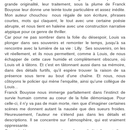
grande originalité, leur traitement, sous la plume de Franck
Bouysse leur donne une teinte toute particulière et assez inédite.
Mon auteur chouchou nous régale de son écriture, phrases
courtes, mots qui claquent, le tout avec une certaine poésie
abrupte, et nous tient en haleine avec une construction narrative
atypique pour ce genre de thriller.
Car pour ne pas sombrer dans la folie du désespoir, Louis va
plonger dans ses souvenirs et remonter le temps, jusqu'à sa
rencontre avec la lumière de sa vie : Lilly. Ses souvenirs, on les
vit réellement, et ils nous permettent, comme à Louis, de nous
échapper de cette cave humide et complètement obscure, où
Louis vit à tâtons. Et c'est en tâtonnant aussi dans sa mémoire,
dans des détails furtifs, qu'il espère trouver la raison de sa
présence sous terre au bout d'une chaîne. Et nous, nous
côtoyons le policier qui mène l'enquête, ainsi qu'une collègue de
Louis...
Franck Bouysse nous immerge parfaitement dans l'instinct de
survie humain comme au coeur de la folie démoniaque. Pour
celle-ci, il n'y va pas de main morte, rien que d'imaginer certaines
scènes me donnent autant la nausée que des sueurs froides.
Heureusement, l'auteur ne s'étend pas dans les détails et
descriptions. Il se concentre sur l'atmosphère, qui est vraiment
oppressante.