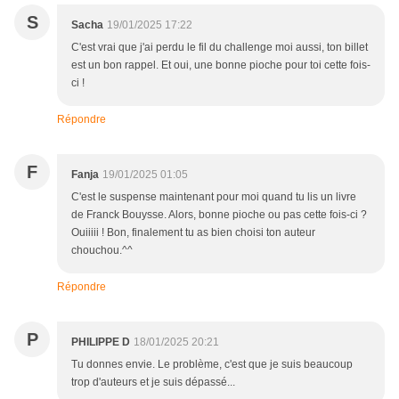
S
Sacha
19/01/2025 17:22
C'est vrai que j'ai perdu le fil du challenge moi aussi, ton billet
est un bon rappel. Et oui, une bonne pioche pour toi cette fois-
ci !
Répondre
F
Fanja
19/01/2025 01:05
C'est le suspense maintenant pour moi quand tu lis un livre
de Franck Bouysse. Alors, bonne pioche ou pas cette fois-ci ?
Ouiiiii ! Bon, finalement tu as bien choisi ton auteur
chouchou.^^
Répondre
P
PHILIPPE D
18/01/2025 20:21
Tu donnes envie. Le problème, c'est que je suis beaucoup
trop d'auteurs et je suis dépassé...