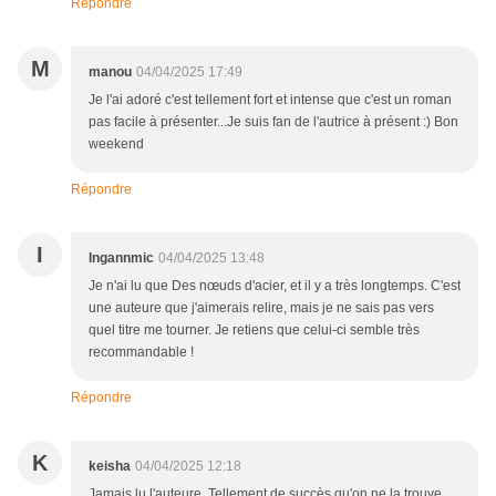
Répondre
M
manou
04/04/2025 17:49
Je l'ai adoré c'est tellement fort et intense que c'est un roman
pas facile à présenter...Je suis fan de l'autrice à présent :) Bon
weekend
Répondre
I
Ingannmic
04/04/2025 13:48
Je n'ai lu que Des nœuds d'acier, et il y a très longtemps. C'est
une auteure que j'aimerais relire, mais je ne sais pas vers
quel titre me tourner. Je retiens que celui-ci semble très
recommandable !
Répondre
K
keisha
04/04/2025 12:18
Jamais lu l'auteure. Tellement de succès qu'on ne la trouve