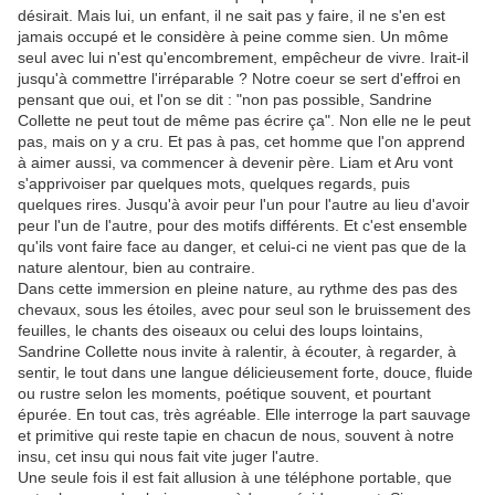
désirait. Mais lui, un enfant, il ne sait pas y faire, il ne s'en est
jamais occupé et le considère à peine comme sien. Un môme
seul avec lui n'est qu'encombrement, empêcheur de vivre. Irait-il
jusqu'à commettre l'irréparable ? Notre coeur se sert d'effroi en
pensant que oui, et l'on se dit : "non pas possible, Sandrine
Collette ne peut tout de même pas écrire ça". Non elle ne le peut
pas, mais on y a cru. Et pas à pas, cet homme que l'on apprend
à aimer aussi, va commencer à devenir père. Liam et Aru vont
s'apprivoiser par quelques mots, quelques regards, puis
quelques rires. Jusqu'à avoir peur l'un pour l'autre au lieu d'avoir
peur l'un de l'autre, pour des motifs différents. Et c'est ensemble
qu'ils vont faire face au danger, et celui-ci ne vient pas que de la
nature alentour, bien au contraire.
Dans cette immersion en pleine nature, au rythme des pas des
chevaux, sous les étoiles, avec pour seul son le bruissement des
feuilles, le chants des oiseaux ou celui des loups lointains,
Sandrine Collette nous invite à ralentir, à écouter, à regarder, à
sentir, le tout dans une langue délicieusement forte, douce, fluide
ou rustre selon les moments, poétique souvent, et pourtant
épurée. En tout cas, très agréable. Elle interroge la part sauvage
et primitive qui reste tapie en chacun de nous, souvent à notre
insu, cet insu qui nous fait vite juger l'autre.
Une seule fois il est fait allusion à une téléphone portable, que