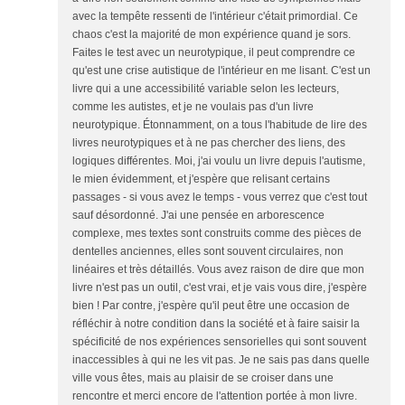
avec la tempête ressenti de l'intérieur c'était primordial. Ce
chaos c'est la majorité de mon expérience quand je sors.
Faites le test avec un neurotypique, il peut comprendre ce
qu'est une crise autistique de l'intérieur en me lisant. C'est un
livre qui a une accessibilité variable selon les lecteurs,
comme les autistes, et je ne voulais pas d'un livre
neurotypique. Étonnamment, on a tous l'habitude de lire des
livres neurotypiques et à ne pas chercher des liens, des
logiques différentes. Moi, j'ai voulu un livre depuis l'autisme,
le mien évidemment, et j'espère que relisant certains
passages - si vous avez le temps - vous verrez que c'est tout
sauf désordonné. J'ai une pensée en arborescence
complexe, mes textes sont construits comme des pièces de
dentelles anciennes, elles sont souvent circulaires, non
linéaires et très détaillés. Vous avez raison de dire que mon
livre n'est pas un outil, c'est vrai, et je vais vous dire, j'espère
bien ! Par contre, j'espère qu'il peut être une occasion de
réfléchir à notre condition dans la société et à faire saisir la
spécificité de nos expériences sensorielles qui sont souvent
inaccessibles à qui ne les vit pas. Je ne sais pas dans quelle
ville vous êtes, mais au plaisir de se croiser dans une
rencontre et merci encore de l'attention portée à mon livre.