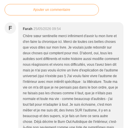
Ajouter un commentaire
F
Farah
25/05/2026 09:54
Chère sœur sentinelle merci infiniment d'avoir lu mon livre et
d'en faire la chronique ici. Merci de toutes ces belles choses
que vous dites sur mon livre. Je voulais juste rebondir sur
deux choses qui comptent pour moi. D'abord, oui, tous les
autistes sont différents et notre histoire aussi modifie comment
nous réagissons et vivons nos difficultés, vous l'avez bien dit
mais je n'ai pas voulu écrire un livre d'explication de l'autisme
universel.(qui n'existe pas !) J'ai voulu faire vivre l'autisme de
l'intérieur avec mon intérêt spécifique : la littérature. Toute ma
vie on m'a dit que je ne pensais pas dans le bon ordre, que je
ne faisais pas les choses comme il faut, que je n'étais pas
normale et toute ma vie - comme beaucoup d'autistes - j'ai
tout fait pour m'adapter à tout. Je suis écrivaine, c'est mon
métier et je me suis dit, des livres SUR l'autisme, il y en a
beaucoup et des supers, si je fais un livre ce sera autre
chose. Déjà décrire le Burn Out Autistique de l'intérieur, c'est-
à-dire non seulement comme une liste de symptômes mais