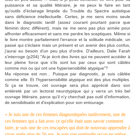
puissance et sa qualité littéraire, je ne peux le faire en tant
qu'outils d'éclairage limpide du Trouble du Spectre autistique
sans déficience intellectuelle. Certes, je me sens moins seule
dans le diagnostic tardif (assez courant pourtant parce que
féminin donc différent), mais ne me sens pas plus armée pour
affronter efficacement et sans me perdre les sceptiques. Même si
le livre montre parfaitement l'errance et la solitude médicale, un
passé qui s'éclaire mais un présent et un avenir des plus confus,
j'aurai eu besoin d'un peu plus d'ordre. D'ailleurs, Dalie Farah
s'interroge (p204) "Ai-je écrit des livres qui ne peuvent accéder à
leur pleine force que s'ils sont lus par ceux qui sont câblés
comme moi ou qui ont une hypersensibilité atypique"?
Ma réponse est non... Puisque par diagnostic, je suis câblée
comme elle. Et l'hypersensibilité atypique est des plus multiples.
Si ça se trouve, cet ouvrage sera plus apprécié dans son
entièreté par un lectorat neurotypique qui y verra un très bel
ouvrage littéraire, parce qu'il n'y cherchait pas outil d'information,
de sensibilisatio et d'explication pour son entourage.
« Je suis une de ces femmes diagnostiquées tardivement, une
de
ces femmes qui a fait avec ce qu'elle était sans savoir comment
faire, je suis une de ces rescapées qui doit de nouveau apprendre à
vivre après plus de 50 ans. Je suis une sentinelle qu'on ne relève