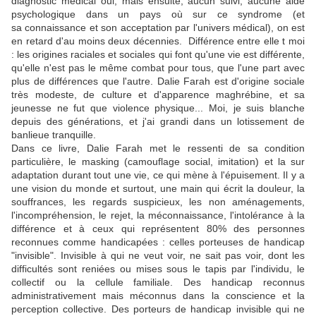
diagnostic médical oui, mais ensuite, aucun suivi, aucune aide
psychologique dans un pays où sur ce syndrome (et
sa connaissance et son acceptation par l'univers médical), on est
en retard d'au moins deux décennies. Différence entre elle t moi
: les origines raciales et sociales qui font qu'une vie est différente,
qu'elle n'est pas le même combat pour tous, que l'une part avec
plus de différences que l'autre. Dalie Farah est d'origine sociale
très modeste, de culture et d'apparence maghrébine, et sa
jeunesse ne fut que violence physique... Moi, je suis blanche
depuis des générations, et j'ai grandi dans un lotissement de
banlieue tranquille.
Dans ce livre, Dalie Farah met le ressenti de sa condition
particulière, le masking (camouflage social, imitation) et la sur
adaptation durant tout une vie, ce qui mène à l'épuisement. Il y a
une vision du monde et surtout, une main qui écrit la douleur, la
souffrances, les regards suspicieux, les non aménagements,
l'incompréhension, le rejet, la méconnaissance, l'intolérance à la
différence et à ceux qui représentent 80% des personnes
reconnues comme handicapées : celles porteuses de handicap
"invisible". Invisible à qui ne veut voir, ne sait pas voir, dont les
difficultés sont reniées ou mises sous le tapis par l'individu, le
collectif ou la cellule familiale. Des handicap reconnus
administrativement mais méconnus dans la conscience et la
perception collective. Des porteurs de handicap invisible qui ne