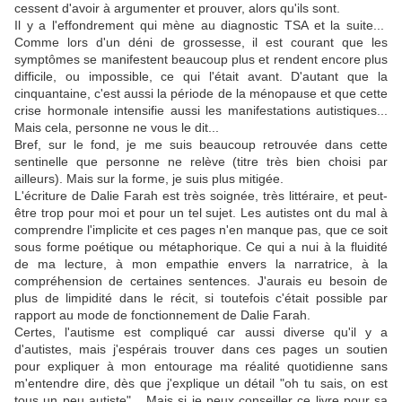
cessent d'avoir à argumenter et prouver, alors qu'ils sont.
Il y a l'effondrement qui mène au diagnostic TSA et la suite...
Comme lors d'un déni de grossesse, il est courant que les
symptômes se manifestent beaucoup plus et rendent encore plus
difficile, ou impossible, ce qui l'était avant. D'autant que la
cinquantaine, c'est aussi la période de la ménopause et que cette
crise hormonale intensifie aussi les manifestations autistiques...
Mais cela, personne ne vous le dit...
Bref, sur le fond, je me suis beaucoup retrouvée dans cette
sentinelle que personne ne relève (titre très bien choisi par
ailleurs). Mais sur la forme, je suis plus mitigée.
L'écriture de Dalie Farah est très soignée, très littéraire, et peut-
être trop pour moi et pour un tel sujet. Les autistes ont du mal à
comprendre l'implicite et ces pages n'en manque pas, que ce soit
sous forme poétique ou métaphorique. Ce qui a nui à la fluidité
de ma lecture, à mon empathie envers la narratrice, à la
compréhension de certaines sentences. J'aurais eu besoin de
plus de limpidité dans le récit, si toutefois c'était possible par
rapport au mode de fonctionnement de Dalie Farah.
Certes, l'autisme est compliqué car aussi diverse qu'il y a
d'autistes, mais j'espérais trouver dans ces pages un soutien
pour expliquer à mon entourage ma réalité quotidienne sans
m'entendre dire, dès que j'explique un détail "oh tu sais, on est
tous un peu autiste"... Mais si je peux conseiller ce livre pour sa