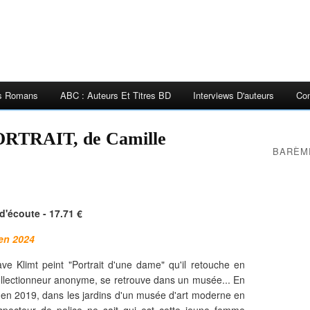
es Romans
ABC : Auteurs Et Titres BD
Interviews D'auteurs
Con
TRAIT, de Camille
BARÈM
d'écoute - 17.71 €
en 2024
e Klimt peint "Portrait d'une dame" qu'il retouche en
collectionneur anonyme, se retrouve dans un musée... En
e en 2019, dans les jardins d'un musée d'art moderne en