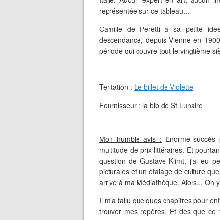
Italie. Aucun expert en art, aucun i
représentée sur ce tableau...
Camille de Peretti a sa petite idé
descendance, depuis Vienne en 1900, 
période qui couvre tout le vingtième si
Tentation :
Le billet de Violette
Fournisseur : la bib de St Lunaire
Mon humble avis :
Enorme succès p
multitude de prix littéraires. Et pourtan
question de Gustave Klimt, j'ai eu 
picturales et un étalage de culture que
arrivé à ma Médiathèque. Alors... On y 
Il m'a fallu quelques chapitres pour entr
trouver mes repères. Et dès que ce fu