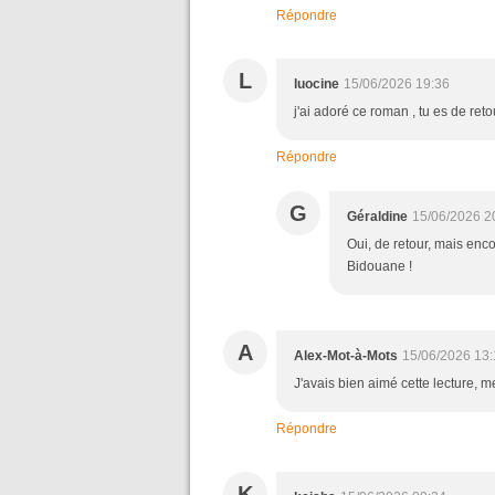
Répondre
L
luocine
15/06/2026 19:36
j'ai adoré ce roman , tu es de reto
Répondre
G
Géraldine
15/06/2026 2
Oui, de retour, mais enc
Bidouane !
A
Alex-Mot-à-Mots
15/06/2026 13:
J'avais bien aimé cette lecture, 
Répondre
K