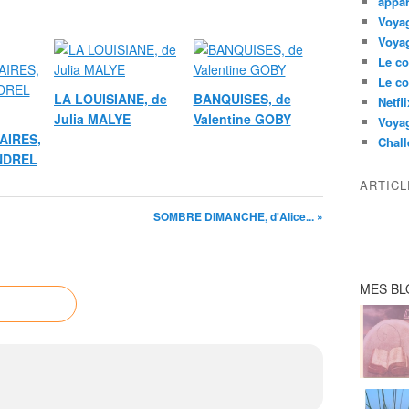
appar
Voyag
Voyag
Le co
Le co
LA LOUISIANE, de
BANQUISES, de
Netfl
Julia MALYE
Valentine GOBY
Voya
AIRES,
Chall
ANDREL
ARTIC
SOMBRE DIMANCHE, d'Alice... »
MES BL