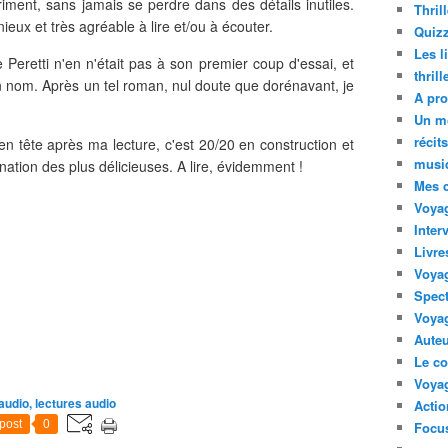
iment, sans jamais se perdre dans des détails inutiles.
Thril
eux et très agréable à lire et/ou à écouter.
Quizz
Les l
e Peretti n'en n'était pas à son premier coup d'essai, et
thril
n nom. Après un tel roman, nul doute que dorénavant, je
A pro
Un m
récit
n tête après ma lecture, c'est 20/20 en construction et
musi
tion des plus délicieuses. A lire, évidemment !
Mes 
Voyag
Inter
Livre
Voya
Spect
Voyag
Auteu
Le co
Voyag
audio, lectures audio
Acti
post
0
Focus