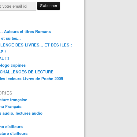
.. Auteurs et titres Romans
et suites...
LENGE DES LIVRES... ET DES ILES :
P !
L !!!
blogo copines
CHALLENGES DE LECTURE
des lecteurs Livres de Poche 2009
ORIES
rature française
ma Français
s audio, lectures audio
a d'ailleurs
ature d'ailleurs