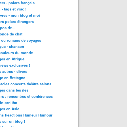
lers - polars français
 - tags et vrac !
ivres - mon blog et moi
lers polars étrangers
pos de...
onde de chat
s ou romans de voyages
que - chanson
couleurs du monde
es en Afrique
views exclusives !
s autres - divers
ge en Bretagne
acles concerts théâtre salons
es dans les iles
rs : rencontres et conférences
in ornitho
es en Asie
ons Réactions Humeur Humour
 sur un blog !