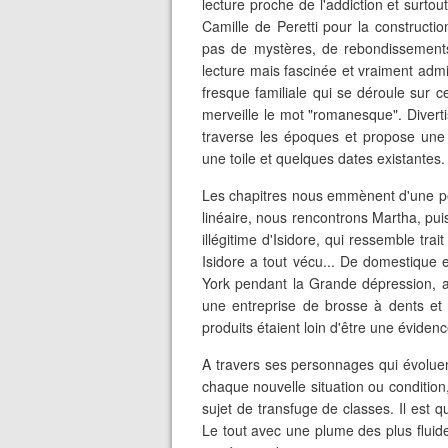
lecture proche de l'addiction et surto
Camille de Peretti pour la constructi
pas de mystères, de rebondissements
lecture mais fascinée et vraiment admir
fresque familiale qui se déroule sur ce
merveille le mot "romanesque". Divertis
traverse les époques et propose une
une toile et quelques dates existantes.
Les chapitres nous emmènent d'une péri
linéaire, nous rencontrons Martha, puis s
illégitime d'Isidore, qui ressemble tra
Isidore a tout vécu... De domestique 
York pendant la Grande dépression, av
une entreprise de brosse à dents et 
produits étaient loin d'être une éviden
A travers ses personnages qui évoluen
chaque nouvelle situation ou condition
sujet de transfuge de classes. Il est 
Le tout avec une plume des plus fluide