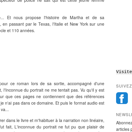
nspecteur de police ne sait qui est cette jeune femme
e... Et nous propose l'histoire de Martha et de sa
en passant par le Texas, l'Italie et New York sur une
ècle et 110 années.
Visite
our ce roman lors de sa sortie, accompagné d'une
SUIVEZ
t, l'Inconnue du portrait ne me tentait pas. Vu qu'il y est
peur que ces pages ne contiennent que des références
 je n'ai pas dans ce domaine. Et puis le format audio est
va...
NEWSL
er dans le livre et m'habituer à la narration non linéaire,
Abonnez
t fait, L'inconnue du portrait ne fut pu que plaisir de
articles 