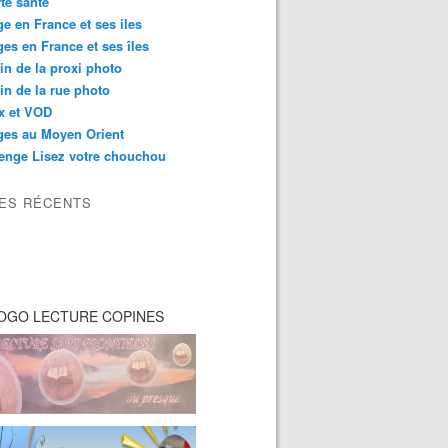
té santé
e en France et ses iles
es en France et ses îles
in de la proxi photo
in de la rue photo
ix et VOD
ges au Moyen Orient
enge Lisez votre chouchou
LES RÉCENTS
OGO LECTURE COPINES