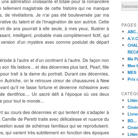
ut une admiration croissante et totale pour la romancière
Email
on tellement magistrale de cette histoire qui ne manque
, de révélations. Je n'ai pas été bouleversée par ma
ative du talent et de l'imagination de son autrice. Cette
PAGES
nt dix ans pourrait à elle seule, à mes yeux, illustrer à
ABC..
sant, intelligent, probable mais complètement fictif, qui
A.V.C 
 version d'un mystère avec comme postulat de départ
CHAL
RECA
Ma PA
ode à l'autre et d'un continent à l'autre. De façon non
Mes 
on fils Isidore... et des décennies plus tard, Pearl, fille
MES 
it pour trait à la dame du portrait. Durant ces décennies,
Prix 
en Autriche, on le retrouve cireur de chaussures à New
ant qu'il ne fasse fortune et devienne richissime avec
CATÉG
de dentifrice.... Un sacré défi à l'époque où ces deux
Litté
ce pour tout le monde...
Ciné
t au cours des décennies et qui tentent de s'adapter à
Livre
, Camille de Peretti traite avec délicatesse et nuance du
BD...
question aussi de schémas familiaux qui se reproduisent.
Ciném
s, qui varient très subtilement en fonction des époques
Littér