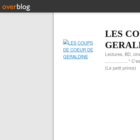
LES CO
GERAL
Lectures, BD, cin
.................. 
(Le petit prince)