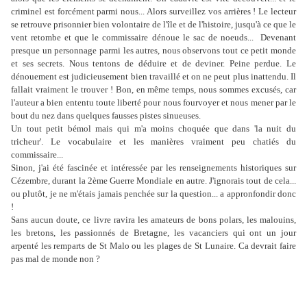
criminel est forcément parmi nous... Alors surveillez vos arrières ! Le lecteur
se retrouve prisonnier bien volontaire de l'île et de l'histoire, jusqu'à ce que le
vent retombe et que le commissaire dénoue le sac de noeuds... Devenant
presque un personnage parmi les autres, nous observons tout ce petit monde
et ses secrets. Nous tentons de déduire et de deviner. Peine perdue. Le
dénouement est judicieusement bien travaillé et on ne peut plus inattendu. Il
fallait vraiment le trouver ! Bon, en même temps, nous sommes excusés, car
l'auteur a bien ententu toute liberté pour nous fourvoyer et nous mener par le
bout du nez dans quelques fausses pistes sinueuses.
Un tout petit bémol mais qui m'a moins choquée que dans 'la nuit du
tricheur'. Le vocabulaire et les manières vraiment peu chatiés du
commissaire...
Sinon, j'ai été fascinée et intéressée par les renseignements historiques sur
Cézembre, durant la 2ème Guerre Mondiale en autre. J'ignorais tout de cela...
ou plutôt, je ne m'étais jamais penchée sur la question... a appronfondir donc
!
Sans aucun doute, ce livre ravira les amateurs de bons polars, les malouins,
les bretons, les passionnés de Bretagne, les vacanciers qui ont un jour
arpenté les remparts de St Malo ou les plages de St Lunaire. Ca devrait faire
pas mal de monde non ?