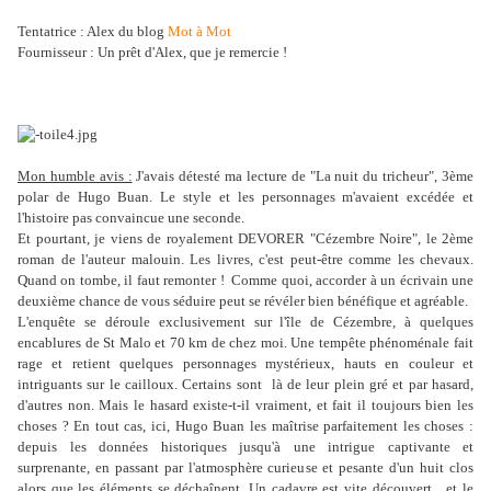
Tentatrice : Alex du blog
Mot à Mot
Fournisseur : Un prêt d'Alex, que je remercie !
Mon humble avis :
J'avais détesté ma lecture de "La nuit du tricheur", 3ème
polar de Hugo Buan. Le style et les personnages m'avaient excédée et
l'histoire pas convaincue une seconde.
Et pourtant, je viens de royalement DEVORER "Cézembre Noire", le 2ème
roman de l'auteur malouin. Les livres, c'est peut-être comme les chevaux.
Quand on tombe, il faut remonter ! Comme quoi, accorder à un écrivain une
deuxième chance de vous séduire peut se révéler bien bénéfique et agréable.
L'enquête se déroule exclusivement sur l'île de Cézembre, à quelques
encablures de St Malo et 70 km de chez moi. Une tempête phénoménale fait
rage et retient quelques personnages mystérieux, hauts en couleur et
intriguants sur le cailloux. Certains sont là de leur plein gré et par hasard,
d'autres non. Mais le hasard existe-t-il vraiment, et fait il toujours bien les
choses ? En tout cas, ici, Hugo Buan les maîtrise parfaitement les choses :
depuis les données historiques jusqu'à une intrigue captivante et
surprenante, en passant par l'atmosphère curieuse et pesante d'un huit clos
alors que les éléments se déchaînent. Un cadavre est vite découvert... et le