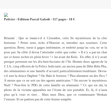
Policier - Editions Pascal Galodé - 317 pages - 18 €
Résumé : Que se trame-t-il à Cézembre, cette île mystérieuse de la côte
bretonne ? Petite terre, riche d’Histoire et, interdite aux touristes. Cette
question, Berty, tueur à gages intérimaire, et endetté jusqu’au cou, ne se la
pose pas. Sa cible il devra l’atteindre coûte que coûte. « Il n’y a pas un chat
sur ce foutu rocher en plein hiver ! » lui avait dit Kolo. En effet, il n’y avait
presque personne sur les dix-huit hectares de l’île. Hormis deux agents de la
C.I.A., cinq officiers de la Police Judiciaire, un ancien para de Diên Biên Phu,
des séminaristes et une famille d’accueil particulièrement troublante. Devra-
t-il tuer la douce Daphné ? Ou Hale le boiteux ? Plus sûrement un des flics ?
À moins que ce ne soit un des agents américains ? Ou encore le mystérieux
Noël ? Peut-être le PDG de cette famille en séminaire ? Ce qui est sûr, la
photo de la victime apparaîtra sur l’écran de son portable. Et, là, il n’aura
plus qu’à viser et tirer… Mais mon Dieu, que ce commissaire Workan
l’ennuie. Et ne parlons pas de cette foutue tempête.