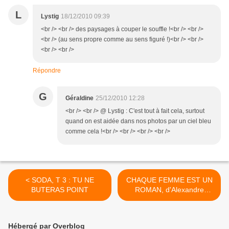
L
Lystig
18/12/2010 09:39
<br /> <br /> des paysages à couper le souffle !<br /> <br />
<br /> (au sens propre comme au sens figuré !)<br /> <br />
<br /> <br />
Répondre
G
Géraldine
25/12/2010 12:28
<br /> <br /> @ Lystig : C'est tout à fait cela, surtout
quand on est aidée dans nos photos par un ciel bleu
comme cela !<br /> <br /> <br /> <br />
< SODA, T 3 : TU NE
CHAQUE FEMME EST UN
BUTERAS POINT
ROMAN, d'Alexandre
JARDIN >
Hébergé par Overblog