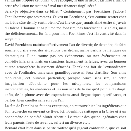
J'ai Lu me propose ce roman, que j'accepte, ni une ni deux . La mise à mal de
cette résolution ne met pas à mal mes finances fragilisées !
Serai- je objective dans ce billet ? Certainement pas. Foenkinos, j'adore !
Tant l'homme que ses romans. Ouvrir un Foenkinos, c'est comme rentrer chez
moi, être sûre de m'y sentir bien. C'est lire ce que j'aurais aimé écrire si j'avais
du talent. L'homme et sa plume me font rire, pas forcément aux éclats, mais
rire délicieusement... En fait, pour moi, Foenkinos c'est l'inventivité dans la
simplicité !
David Foenkinos maitrise effectivement l'art de divertir, de détendre, de faire
sourire, ou rire avec des situations pas drôles, même parfois pathétiques ou
dramatiques. Il ne tourne pas ces événements, ou non événements en
comédie hilarante, mais en situations faussement farfelues, avec un humour
et une atmosphère faussement détachés. Foenkinos fait de l'extraodinaire
avec de l'ordinaire, mais sans grandiloquence ni feux d'artifice. Son arme
redoutable, cet humour particulier, presque pince sans rire, et cette
imagination débordante pour les métaphores, les comparaisons
incomparables, les évidences et les non sens de la vie qu'il pointe du doigt,
enfin, de la plume avec des expressions aussi flegmatiques qu'efficaces, et
parfois, bien cruelles sans en voir l'air.
La tête de l'emploi ne fait pas exception, on retrouve bien les ingrédients que
l'on recherche en ouvrant ce livre. Ici, Foenkinos s'attaque à la Crise et à un
phénomène de société plutôt récent : Le retour des quinquagénaires chez
leurs parents, faute de revenus, suite à un divorce etc...
Bernard était bien dans sa petite routine qu'il jugeait confortable, que ce soit