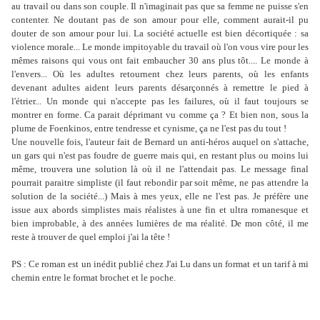
au travail ou dans son couple. Il n'imaginait pas que sa femme ne puisse s'en
contenter. Ne doutant pas de son amour pour elle, comment aurait-il pu
douter de son amour pour lui. La société actuelle est bien décortiquée : sa
violence morale... Le monde impitoyable du travail où l'on vous vire pour les
mêmes raisons qui vous ont fait embaucher 30 ans plus tôt.... Le monde à
l'envers... Où les adultes retournent chez leurs parents, où les enfants
devenant adultes aident leurs parents désarçonnés à remettre le pied à
l'étrier... Un monde qui n'accepte pas les failures, où il faut toujours se
montrer en forme. Ca parait déprimant vu comme ça ? Et bien non, sous la
plume de Foenkinos, entre tendresse et cynisme, ça ne l'est pas du tout !
Une nouvelle fois, l'auteur fait de Bernard un anti-héros auquel on s'attache,
un gars qui n'est pas foudre de guerre mais qui, en restant plus ou moins lui
même, trouvera une solution là où il ne l'attendait pas. Le message final
pourrait paraitre simpliste (il faut rebondir par soit même, ne pas attendre la
solution de la société...) Mais à mes yeux, elle ne l'est pas. Je préfère une
issue aux abords simplistes mais réalistes à une fin et ultra romanesque et
bien improbable, à des années lumières de ma réalité. De mon côté, il me
reste à trouver de quel emploi j'ai la tête !
PS : Ce roman est un inédit publié chez J'ai Lu dans un format et un tarif à mi
chemin entre le format brochet et le poche.