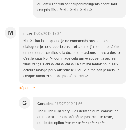
qui ont vu ce film sont super intelligents et ont tout
compris !!!<br /> <br /> <br /> <br />
M
mary
12/07/2012 17:34
<br /> Hou la la ! quand je ne comprends pas bien les
dialogues je ne supporte pas !!! et comme j'ai tendance à être
un peu dure d'oreilles si la diction des acteurs laisse à désirer
c'est la cata !<br /> dommage cela arrive souvent avec les
films français.<br /> <br /> <br /> Le film me tentait pour les 2
acteurs mais je peux attendre le DVD. A la maison je mets un
casque audio et plus de problème !<br />
Répondre
G
Géraldine
16/07/2012 11:56
<br /> <br /> @ Mary : Les deux acteurs, comme les
autres d'ailleurs, ne démérite pas. mais le reste,
quelle déception !<br /> <br /> <br /> <br />