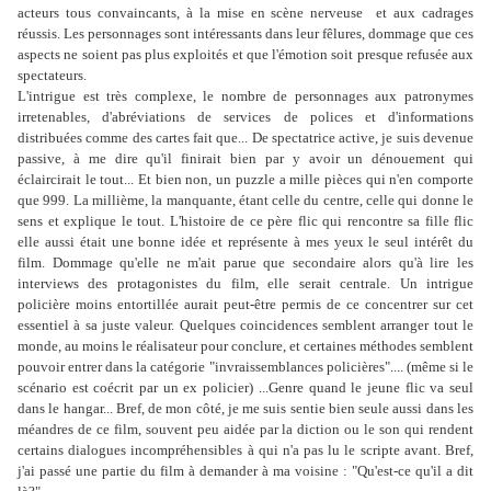
acteurs tous convaincants, à la mise en scène nerveuse et aux cadrages
réussis. Les personnages sont intéressants dans leur fêlures, dommage que ces
aspects ne soient pas plus exploités et que l'émotion soit presque refusée aux
spectateurs.
L'intrigue est très complexe, le nombre de personnages aux patronymes
irretenables, d'abréviations de services de polices et d'informations
distribuées comme des cartes fait que... De spectatrice active, je suis devenue
passive, à me dire qu'il finirait bien par y avoir un dénouement qui
éclaircirait le tout... Et bien non, un puzzle a mille pièces qui n'en comporte
que 999. La millième, la manquante, étant celle du centre, celle qui donne le
sens et explique le tout. L'histoire de ce père flic qui rencontre sa fille flic
elle aussi était une bonne idée et représente à mes yeux le seul intérêt du
film. Dommage qu'elle ne m'ait parue que secondaire alors qu'à lire les
interviews des protagonistes du film, elle serait centrale. Un intrigue
policière moins entortillée aurait peut-être permis de ce concentrer sur cet
essentiel à sa juste valeur. Quelques coincidences semblent arranger tout le
monde, au moins le réalisateur pour conclure, et certaines méthodes semblent
pouvoir entrer dans la catégorie "invraissemblances policières".... (même si le
scénario est coécrit par un ex policier) ...Genre quand le jeune flic va seul
dans le hangar... Bref, de mon côté, je me suis sentie bien seule aussi dans les
méandres de ce film, souvent peu aidée par la diction ou le son qui rendent
certains dialogues incompréhensibles à qui n'a pas lu le scripte avant. Bref,
j'ai passé une partie du film à demander à ma voisine : "Qu'est-ce qu'il a dit