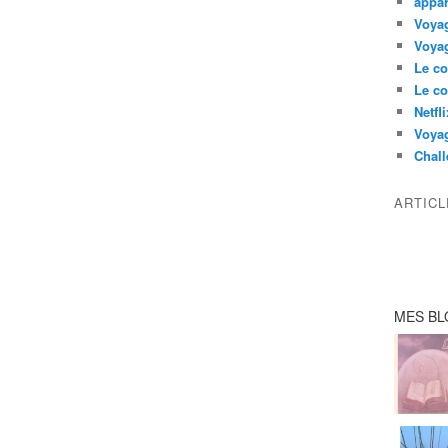
appar
Voyag
Voyag
Le co
Le co
Netfl
Voya
Chall
ARTIC
MES BL