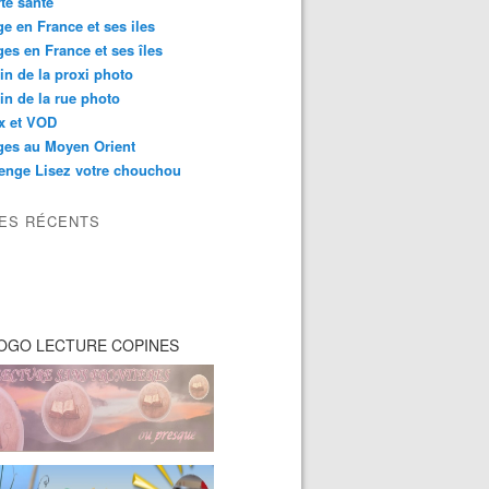
té santé
e en France et ses iles
es en France et ses îles
in de la proxi photo
in de la rue photo
ix et VOD
ges au Moyen Orient
enge Lisez votre chouchou
LES RÉCENTS
OGO LECTURE COPINES