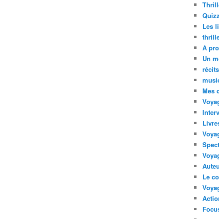
Thril
Quizz
Les l
thril
A pro
Un m
récit
musi
Mes 
Voyag
Inter
Livre
Voya
Spect
Voyag
Auteu
Le co
Voyag
Acti
Focus