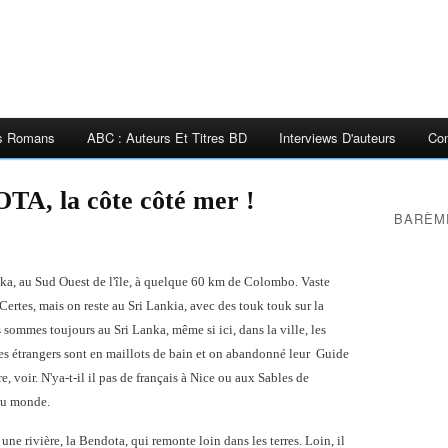
es Romans
ABC : Auteurs Et Titres BD
Interviews D'auteurs
Con
, la côte côté mer !
BARÈM
ka, au Sud Ouest de l'île, à quelque 60 km de Colombo. Vaste
Certes, mais on reste au Sri Lankia, avec des touk touk sur la
s sommes toujours au Sri Lanka, même si ici, dans la ville, les
es étrangers sont en maillots de bain et on abandonné leur Guide
re, voir. N'ya-t-il il pas de français à Nice ou aux Sables de
 du monde.
ne rivière, la Bendota, qui remonte loin dans les terres. Loin, il