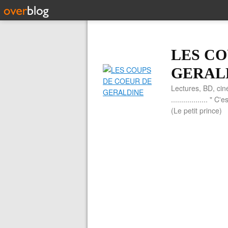
LES CO
GERAL
Lectures, BD, cin
.................. 
(Le petit prince)