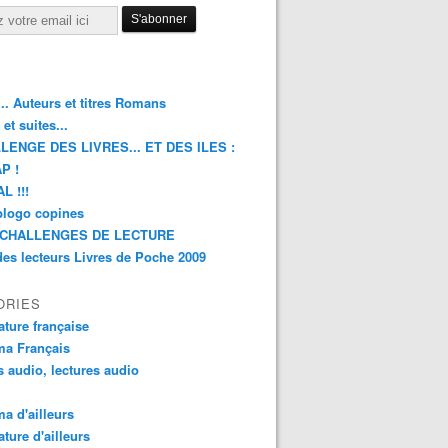
.. Auteurs et titres Romans
et suites...
LENGE DES LIVRES... ET DES ILES :
P !
L !!!
blogo copines
CHALLENGES DE LECTURE
des lecteurs Livres de Poche 2009
ORIES
rature française
ma Français
s audio, lectures audio
a d'ailleurs
ature d'ailleurs