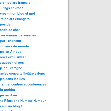
lers - polars français
 - tags et vrac !
ivres - mon blog et moi
lers polars étrangers
pos de...
onde de chat
s ou romans de voyages
que - chanson
couleurs du monde
es en Afrique
views exclusives !
s autres - divers
ge en Bretagne
acles concerts théâtre salons
es dans les iles
rs : rencontres et conférences
in ornitho
es en Asie
ons Réactions Humeur Humour
 sur un blog !