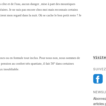
a côte et de l'eau, aucun danger , mise à part des moustiques
éaires. Je ne suis pas encore chez moi mais reconnais certains
tirent mon regard dans la nuit. Où se cache le bon petit resto ? Je
Visite
 luxes ou en formule tout inclus. Pour nous non, nous sommes de
e pension au confort très spartiate, il fait 50° dans certaines
SUIVEZ
ux inoubliable.
NEWSL
Abonnez
articles 