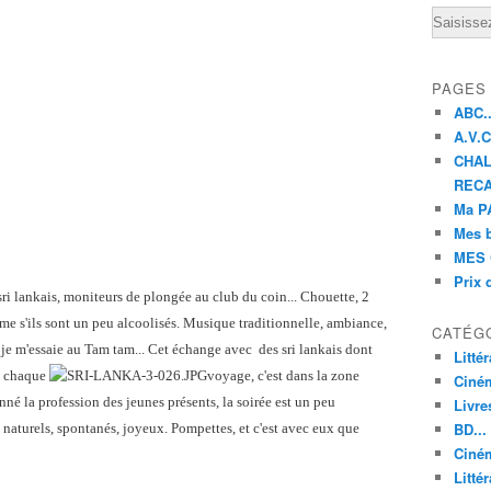
Email
PAGES
ABC..
A.V.C 
CHAL
RECA
Ma PA
Mes 
MES 
Prix 
sri lankais, moniteurs de plongée au club du coin... Chouette, 2
me s'ils sont un peu alcoolisés. Musique traditionnelle, ambiance,
CATÉG
 je m'essaie au Tam tam... Cet échange avec des sri lankais dont
Litté
de chaque
voyage, c'est dans la zone
Ciné
nné la profession des jeunes présents, la soirée est un peu
Livre
BD...
 naturels, spontanés, joyeux. Pompettes, et c'est avec eux que
Ciném
Littér