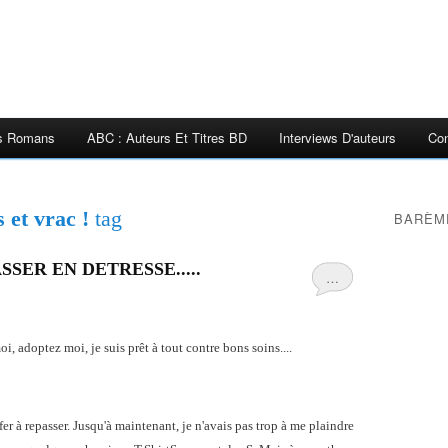
es Romans
ABC : Auteurs Et Titres BD
Interviews D'auteurs
Con
s et vrac !
tag
BARÈM
SSER EN DETRESSE.....
…
doptez moi, je suis prêt à tout contre bons soins....
fer à repasser. Jusqu'à maintenant, je n'avais pas trop à me plaindre