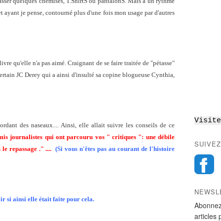
passer quelques chemises, T.ShirtS ou pantalonS. Mais à un rythme
et ayant je pense, contourné plus d'une fois mon usage par d'autres
un livre qu'elle n'a pas aimé. Craignant de se faire traitée de "pétasse"
rtain JC Derey qui a ainsi d'insulté sa copine blogueuse Cynthia,
Visite
ordant des naseaux.... Ainsi, elle allait suivre les conseils de ce
s journalistes qui ont parcouru vos " critiques ": une débile
SUIVEZ
 le repassage ." ....
(Si vous n'êtes pas au courant de l'histoire
NEWSL
r si ainsi elle était faite pour cela.
Abonnez
articles 