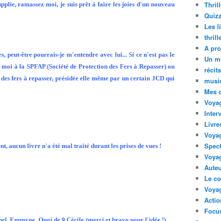
Thril
pplie, ramassez moi, je suis prêt à faire les joies d'un nouveau
Quizz
Les l
thril
A pro
 peut-être pourrais-je m'entendre avec lui... Si ce n'est pas le
Un m
 moi à la SPFAP (Société de Protection des Fers à Repasser) ou
récit
des fers à repasser, présidée elle même par un certain JCD qui
musi
Mes 
Voyag
Inter
Livre
Voya
Spect
nt, aucun livre n'a été mal traité durant les prises de vues !
Voyag
Auteu
Le co
Voyag
Acti
Focus
nel
,
Emmyne
,
Quoi de 9 Cécile
(merci et bravo pour l'idée !),