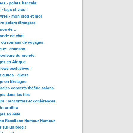
lers - polars français
 - tags et vrac !
ivres - mon blog et moi
lers polars étrangers
pos de...
onde de chat
s ou romans de voyages
que - chanson
couleurs du monde
es en Afrique
views exclusives !
s autres - divers
ge en Bretagne
acles concerts théâtre salons
es dans les iles
rs : rencontres et conférences
in ornitho
es en Asie
ons Réactions Humeur Humour
 sur un blog !