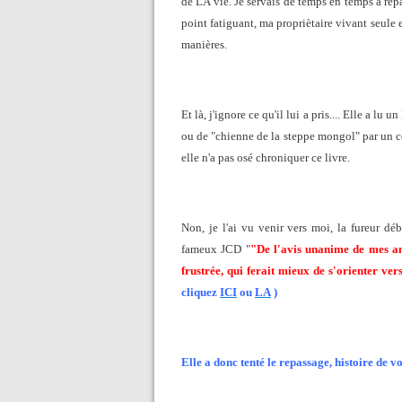
de LA vie. Je servais de temps en temps à re
point fatiguant, ma propriètaire vivant seule 
manières.
Et là, j'ignore ce qu'il lui a pris.... Elle a lu 
ou de "chienne de la steppe mongol" par un ce
elle n'a pas osé chroniquer ce livre.
Non, je l'ai vu venir vers moi, la fureur déb
fameux JCD "
"De l'avis unanime de mes ami
frustrée, qui ferait mieux de s'orienter vers
cliquez
ICI
ou
LA
)
Elle a donc tenté le repassage, histoire de voi