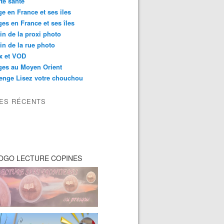
té santé
e en France et ses iles
es en France et ses îles
in de la proxi photo
in de la rue photo
ix et VOD
ges au Moyen Orient
enge Lisez votre chouchou
LES RÉCENTS
OGO LECTURE COPINES