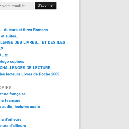
.. Auteurs et titres Romans
et suites...
LENGE DES LIVRES... ET DES ILES :
P !
L !!!
blogo copines
CHALLENGES DE LECTURE
des lecteurs Livres de Poche 2009
ORIES
rature française
ma Français
s audio, lectures audio
a d'ailleurs
ature d'ailleurs