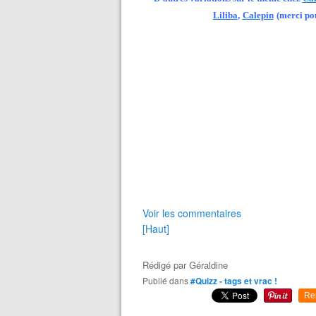
Liliba
,
Calepin
(merci pou
Voir les commentaires
[Haut]
Rédigé par
Géraldine
Publié dans
#Quizz - tags et vrac !
Re