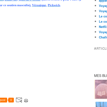
appar
.
r ce soutien masculin),
Véronique
,
Pickwick
Voyag
Voyag
Le co
Le co
Netfl
Voya
Chall
ARTIC
MES BL
post
0