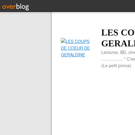
LES CO
GERAL
Lectures, BD, cin
.................. 
(Le petit prince)