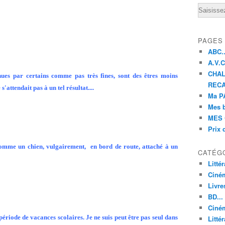
Email
PAGES
ABC..
A.V.C 
CHAL
es par certains comme pas très fines, sont des êtres moins
RECA
'attendait pas à un tel résultat....
Ma PA
Mes 
MES 
Prix 
omme un chien, vulgairement, en bord de route, attaché à un
CATÉG
Litté
Ciné
Livre
BD...
Ciném
ériode de vacances scolaires. Je ne suis peut être pas seul dans
Littér