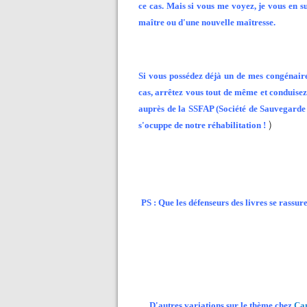
ce cas. Mais si vous me voyez, je vous en su
maître ou d'une nouvelle maîtresse.
Si vous possédez déjà un de mes congénaires,
cas, arrêtez vous tout de même et conduisez
auprès de la SSFAP (Société de Sauvegarde 
)
s'ocuppe de notre réhabilitation !
PS : Que les défenseurs des livres se rassure
D'autres variations sur le thème chez
Ca