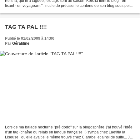
Keisha, qui m'a taguée, les tags sont de saison. Keisha tient le blog " en
lisant - en voyageant ". Inutile de préciser le contenu de son blog sous peine
de vous prendre pour...
TAG TA PAL !!!!
Publié le 01/02/2009 à 14:00
Par
Géraldine
Lors de ma balade nocturne "pré dodo" sur la blogosphère, j'ai trouvé l'idée
d'un tag (chaîne ou relais en langue française ! ) sympa chez Laetitia la
Liseuse , qu'elle avait elle même trouvé chez Clarabel et ainsi de suite... Je