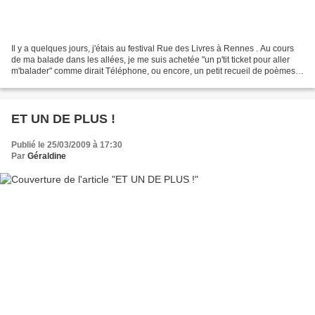
Il y a quelques jours, j'étais au festival Rue des Livres à Rennes . Au cours
de ma balade dans les allées, je me suis achetée "un p'tit ticket pour aller
m'balader" comme dirait Téléphone, ou encore, un petit recueil de poèmes
et de pensées pas plus...
ET UN DE PLUS !
Publié le 25/03/2009 à 17:30
Par
Géraldine