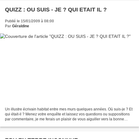
QUIZZ : OU SUIS - JE ? QUI ETAIT IL ?
Publié le 15/01/2009 à 08:00
Par
Géraldine
Un illustre écrivain habitat entre mes murs quelques années. Où suis-je ? Et
qui était-il ? Menez votre enquête et laissez vos questions ou suppositions
par commentaire, je me ferais un plaisir de vous aiguiller vers la bonne
direction, vers le bon personnage...