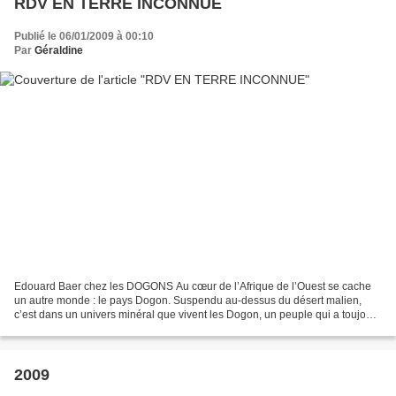
RDV EN TERRE INCONNUE
Publié le 06/01/2009 à 00:10
Par
Géraldine
Edouard Baer chez les DOGONS Au cœur de l’Afrique de l’Ouest se cache
un autre monde : le pays Dogon. Suspendu au-dessus du désert malien,
c’est dans un univers minéral que vivent les Dogon, un peuple qui a toujours
fasciné les ethnologues et les voyageurs....
2009