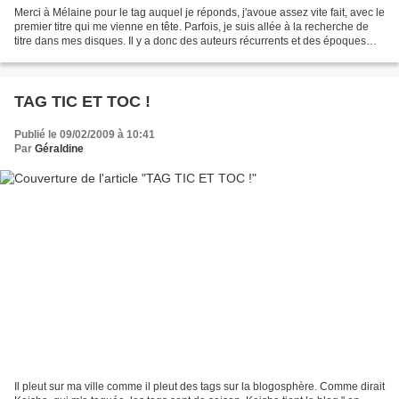
Merci à Mélaine pour le tag auquel je réponds, j'avoue assez vite fait, avec le
premier titre qui me vienne en tête. Parfois, je suis allée à la recherche de
titre dans mes disques. Il y a donc des auteurs récurrents et des époques
pas forcément récentes......
TAG TIC ET TOC !
Publié le 09/02/2009 à 10:41
Par
Géraldine
Il pleut sur ma ville comme il pleut des tags sur la blogosphère. Comme dirait