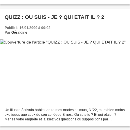
lance donc aussi ce fameux...
QUIZZ : OU SUIS - JE ? QUI ETAIT IL ? 2
Publié le 16/01/2009 à 00:02
Par
Géraldine
Un illustre écrivain habitat entre mes modestes murs, N°22, murs bien moins
exotiques que ceux de son collègue Ernest. Où suis-je ? Et qui était-il ?
Menez votre enquête et laissez vos questions ou suppositions par
commentaire, je me ferais un plaisir...