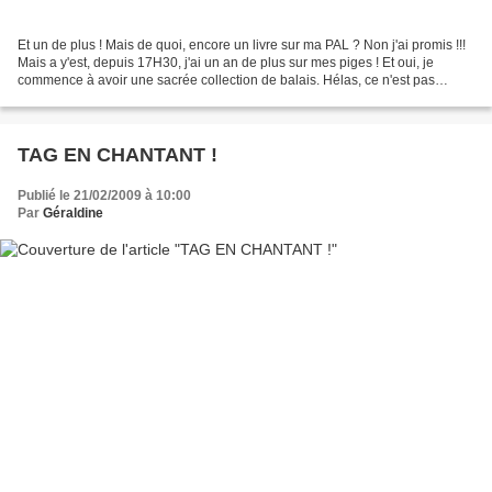
Et un de plus ! Mais de quoi, encore un livre sur ma PAL ? Non j'ai promis !!!
Mais a y'est, depuis 17H30, j'ai un an de plus sur mes piges ! Et oui, je
commence à avoir une sacrée collection de balais. Hélas, ce n'est pas
comme une PAL ! Même avec la...
TAG EN CHANTANT !
Publié le 21/02/2009 à 10:00
Par
Géraldine