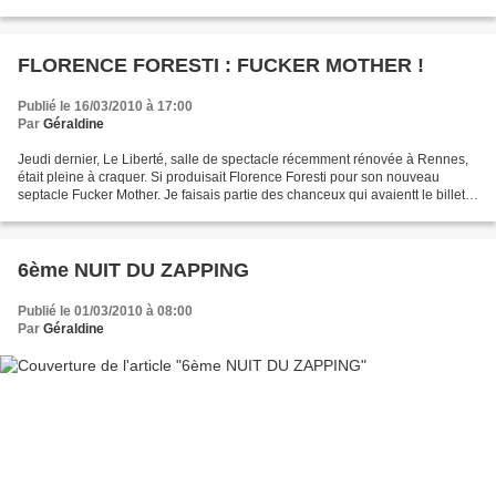
ma vie, j'ai donc pris mon billet....
FLORENCE FORESTI : FUCKER MOTHER !
Publié le 16/03/2010 à 17:00
Par
Géraldine
Jeudi dernier, Le Liberté, salle de spectacle récemment rénovée à Rennes,
était pleine à craquer. Si produisait Florence Foresti pour son nouveau
septacle Fucker Mother. Je faisais partie des chanceux qui avaientt le billet
(acheté en septembre !!!) On...
6ème NUIT DU ZAPPING
Publié le 01/03/2010 à 08:00
Par
Géraldine