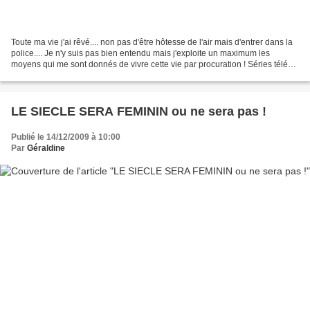
Toute ma vie j'ai rêvé.... non pas d'être hôtesse de l'air mais d'entrer dans la
police.... Je n'y suis pas bien entendu mais j'exploite un maximum les
moyens qui me sont donnés de vivre cette vie par procuration ! Séries télé
en tout genre, conférence...
LE SIECLE SERA FEMININ ou ne sera pas !
Publié le 14/12/2009 à 10:00
Par
Géraldine