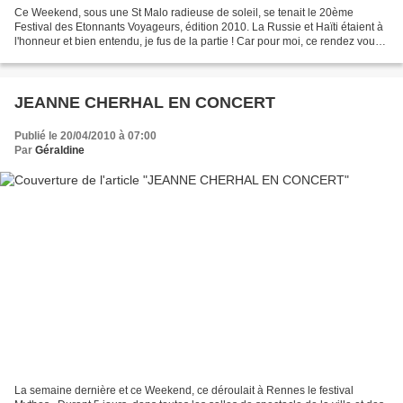
Ce Weekend, sous une St Malo radieuse de soleil, se tenait le 20ème
Festival des Etonnants Voyageurs, édition 2010. La Russie et Haïti étaient à
l'honneur et bien entendu, je fus de la partie ! Car pour moi, ce rendez vous
du voyage sous toutes ses formes...
JEANNE CHERHAL EN CONCERT
Publié le 20/04/2010 à 07:00
Par
Géraldine
La semaine dernière et ce Weekend, ce déroulait à Rennes le festival