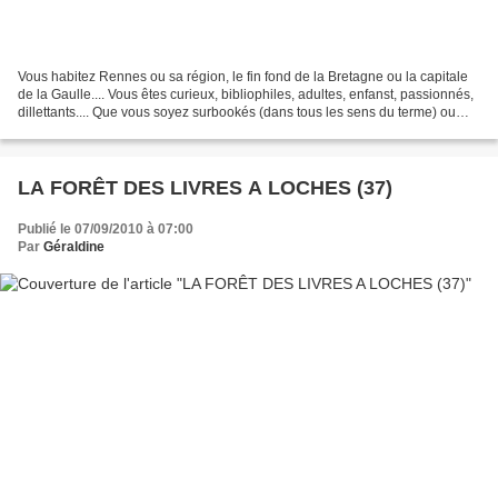
Vous habitez Rennes ou sa région, le fin fond de la Bretagne ou la capitale
de la Gaulle.... Vous êtes curieux, bibliophiles, adultes, enfanst, passionnés,
dillettants.... Que vous soyez surbookés (dans tous les sens du terme) ou
que vous ne sachiez pas...
LA FORÊT DES LIVRES A LOCHES (37)
Publié le 07/09/2010 à 07:00
Par
Géraldine