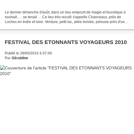
Le dernier dimanche d'août, dans un lieu emprunt de magie et bucolique à
souhait... ...se tenait .... Ce lieu très reculé s'appelle Chanceaux, près de
Loches en Indre et loire. Verdure, petit lac, allée boisée, pelouse près d'un
château, petite chapelle......
FESTIVAL DES ETONNANTS VOYAGEURS 2010
Publié le 28/05/2010 à 07:00
Par
Géraldine