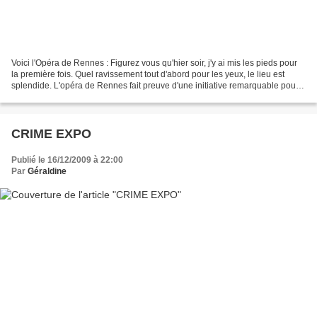
Voici l'Opéra de Rennes : Figurez vous qu'hier soir, j'y ai mis les pieds pour
la première fois. Quel ravissement tout d'abord pour les yeux, le lieu est
splendide. L'opéra de Rennes fait preuve d'une initiative remarquable pour
démocratiser l'opéra et...
CRIME EXPO
Publié le 16/12/2009 à 22:00
Par
Géraldine