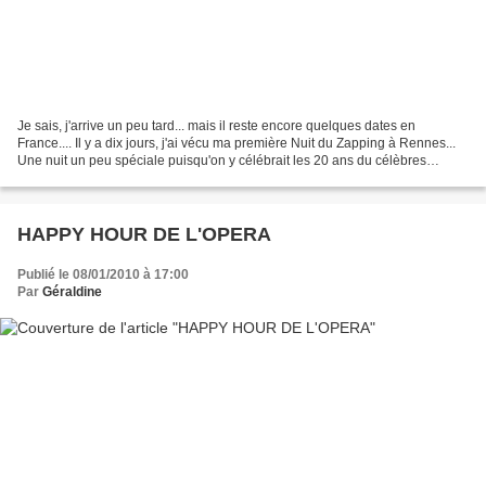
Je sais, j'arrive un peu tard... mais il reste encore quelques dates en
France.... Il y a dix jours, j'ai vécu ma première Nuit du Zapping à Rennes...
Une nuit un peu spéciale puisqu'on y célébrait les 20 ans du célèbres
Zapping de Canal + qui tous les...
HAPPY HOUR DE L'OPERA
Publié le 08/01/2010 à 17:00
Par
Géraldine