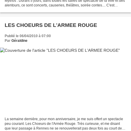
Mythos . Durant 5 jours, dans toutes les salles de spectacle de la ville et des
alentours, ce sont concerts, causeries, théâtres, soirée contes.... C'est
d'ailleurs par dans le cadre...
LES CHOEURS DE L'ARMEE ROUGE
Publié le 06/04/2010 à 07:00
Par
Géraldine
La semaine dernière, pour mon anniversaire, je me suis offert un spectacle
peu courant. Les Choeurs de l'Armée Rouge. Très curieuse, et me disant
que leur passage à Rennes ne se renouvellerait pas deux fois au court de