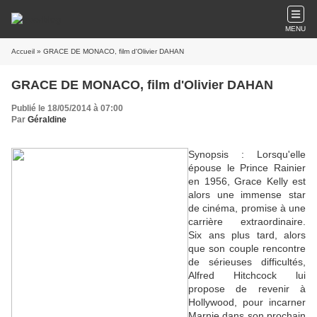
MENU
Accueil
» GRACE DE MONACO, film d'Olivier DAHAN
GRACE DE MONACO, film d'Olivier DAHAN
Publié le 18/05/2014 à 07:00
Par
Géraldine
Synopsis : Lorsqu'elle
épouse le Prince Rainier
en 1956, Grace Kelly est
alors une immense star
de cinéma, promise à une
carrière extraordinaire.
Six ans plus tard, alors
que son couple rencontre
de sérieuses difficultés,
Alfred Hitchcock lui
propose de revenir à
Hollywood, pour incarner
Marnie dans son prochain