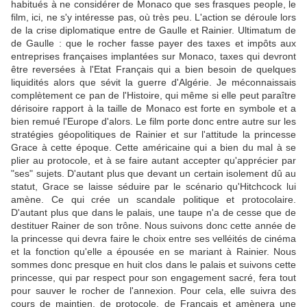
habitués à ne considérer de Monaco que ses frasques people, le
film, ici, ne s'y intéresse pas, où très peu. L'action se déroule lors
de la crise diplomatique entre de Gaulle et Rainier. Ultimatum de
de Gaulle : que le rocher fasse payer des taxes et impôts aux
entreprises françaises implantées sur Monaco, taxes qui devront
être reversées à l'Etat Français qui a bien besoin de quelques
liquidités alors que sévit la guerre d'Algérie. Je méconnaissais
complètement ce pan de l'Histoire, qui même si elle peut paraître
dérisoire rapport à la taille de Monaco est forte en symbole et a
bien remué l'Europe d'alors. Le film porte donc entre autre sur les
stratégies géopolitiques de Rainier et sur l'attitude la princesse
Grace à cette époque. Cette américaine qui a bien du mal à se
plier au protocole, et à se faire autant accepter qu'apprécier par
"ses" sujets. D'autant plus que devant un certain isolement dû au
statut, Grace se laisse séduire par le scénario qu'Hitchcock lui
amène. Ce qui crée un scandale politique et protocolaire.
D'autant plus que dans le palais, une taupe n'a de cesse que de
destituer Rainer de son trône. Nous suivons donc cette année de
la princesse qui devra faire le choix entre ses velléités de cinéma
et la fonction qu'elle a épousée en se mariant à Rainier. Nous
sommes donc presque en huit clos dans le palais et suivons cette
princesse, qui par respect pour son engagement sacré, fera tout
pour sauver le rocher de l'annexion. Pour cela, elle suivra des
cours de maintien, de protocole, de Français et amènera une