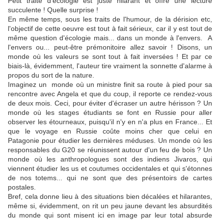
Petit traité d'écologie est juste hilarant et offre une lecture
succulente ! Quelle surprise !
En même temps, sous les traits de l'humour, de la dérision etc,
l'objectif de cette oeuvre est tout à fait sérieux, car il y est tout de
même question d'écologie mais... dans un monde à l'envers. A
l'envers ou... peut-être prémonitoire allez savoir ! Disons, un
monde où les valeurs se sont tout à fait inversées ! Et par ce
biais-là, évidemment, l'auteur tire vraiment la sonnette d'alarme à
propos du sort de la nature.
Imaginez un monde où un ministre finit sa route à pied pour sa
rencontre avec Angela et que du coup, il reporte ce rendez-vous
de deux mois. Ceci, pour éviter d'écraser un autre hérisson ? Un
monde où les stages étudiants se font en Russie pour aller
observer les étourneaux, puisqu'il n'y en n'a plus en France... Et
que le voyage en Russie coûte moins cher que celui en
Patagonie pour étudier les dernières méduses. Un monde où les
responsables du G20 se réunissent autour d'un feu de bois ? Un
monde où les anthropologues sont des indiens Jivaros, qui
viennent étudier les us et coutumes occidentales et qui s'étonnes
de nos totems... qui ne sont que des présentoirs de cartes
postales.
Bref, cela donne lieu à des situations bien décalées et hilarantes,
même si, évidemment, on rit un peu jaune devant les absurdités
du monde qui sont misent ici en image par leur total absurde