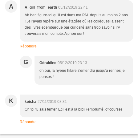
A
A_girl_from_earth
05/12/2019 22:41
Ah ben figure-toi qu'il est dans ma PAL depuis au moins 2 ans
! Je l'avais repéré sur une étagère où les collègues laissent
des livres et embarqué par curiosité sans trop savoir si j'y
trouverais mon compte. A priori oui !
Répondre
G
Géraldine
05/12/2019 23:13
oh oui, la hyène hilare s'entendra jusqu'à rennes je
penses !
K
keisha
27/11/2019 08:31
Oh toi tu sais tenter. Et il est à la bibli (emprunté, of course)
Répondre