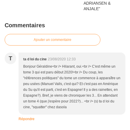
Commentaires
Ajouter un commentaire
T
ta d loi du cine
23/08/2020 12:33
Bonjour Géraldine<br /> Hilarant, oui.<br /> C'est même un
tome 3 qui est paru début 2020!<br /> Du coup, les
"références politiques" du tome un commence à apparaître un
peu usées (Manuel Valls, c'est qui? Et c'est pas en Amérique
du Su qu'il est parti, c'est en Espagne! Il y a des rainettes, en
Espagne?). Bref, je viens de chroniquer les 3... En attendant
un tome 4 (que j'espère pour 2022?)... <br /> (s) ta d loi du
cine, "squatter" chez dasola
Répondre