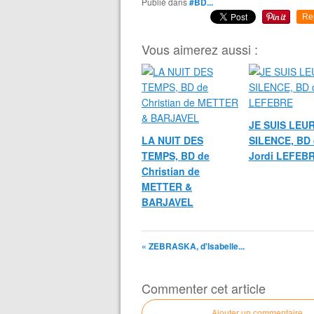
Publié dans
#BD...
Re
Vous aimerez aussi :
JE SUIS LEU
LA NUIT DES
SILENCE, BD 
TEMPS, BD de
Jordi LEFEB
Christian de
METTER &
BARJAVEL
« ZEBRASKA, d'Isabelle...
Commenter cet article
Ajouter un commentaire