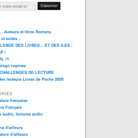
.. Auteurs et titres Romans
et suites...
LENGE DES LIVRES... ET DES ILES :
P !
L !!!
blogo copines
CHALLENGES DE LECTURE
des lecteurs Livres de Poche 2009
ORIES
rature française
ma Français
s audio, lectures audio
a d'ailleurs
ature d'ailleurs