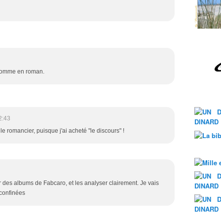
 comme en roman.
2:43
le romancier, puisque j'ai acheté "le discours" !
er des albums de Fabcaro, et les analyser clairement. Je vais
éconfinées