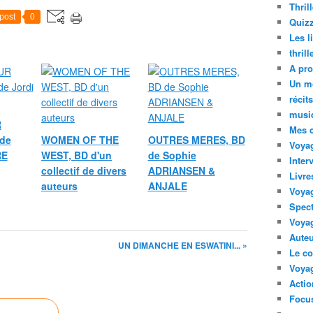
Thril
post
0
Quizz
Les l
thril
A pro
Un m
récit
musi
R
Mes 
de
WOMEN OF THE
OUTRES MERES, BD
Voyag
RE
WEST, BD d'un
de Sophie
Inter
collectif de divers
ADRIANSEN &
Livre
auteurs
ANJALE
Voya
Spect
Voyag
Auteu
UN DIMANCHE EN ESWATINI... »
Le co
Voyag
Acti
Focus