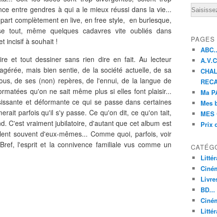
Email
nce entre gendres à qui a le mieux réussi dans la vie...
a part complètement en live, en free style, en burlesque,
 tout, même quelques cadavres vite oubliés dans
PAGES
t incisif à souhait !
ABC..
re et tout dessiner sans rien dire en fait. Au lecteur
A.V.C 
xagérée, mais bien sentie, de la société actuelle, de sa
CHAL
ous, de ses (non) repères, de l'ennui, de la langue de
RECA
formatées qu'on ne sait même plus si elles font plaisir...
Ma PA
issante et déformante ce qui se passe dans certaines
Mes 
rait parfois qu'il s'y passe. Ce qu'on dit, ce qu'on tait,
MES 
d. C'est vraiment jubilatoire, d'autant que cet album est
Prix 
arlent souvent d'eux-mêmes... Comme quoi, parfois, voir
 Bref, l'esprit et la connivence familiale vus comme un
CATÉG
Litté
Ciné
Livre
BD...
Ciném
Littér