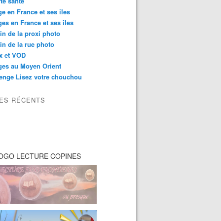
té santé
e en France et ses iles
es en France et ses îles
in de la proxi photo
in de la rue photo
ix et VOD
ges au Moyen Orient
enge Lisez votre chouchou
LES RÉCENTS
OGO LECTURE COPINES