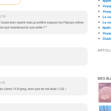
appar
Voyag
Voyag
Le co
1:58
Le co
! Je l'avais bien repéré mais je préfère espacer les Fabcaro même
Netfl
crois que maintenant je suis prête !^^
Voya
Chall
ARTIC
MES BL
1:45
 Libres ! A St greg, donc pas de ma faute ! LOL !