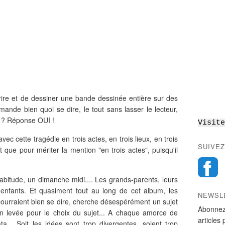
crire et de dessiner une bande dessinée entière sur des
mande bien quoi se dire, le tout sans lasser le lecteur,
 ? Réponse OUI !
Visite
ec cette tragédie en trois actes, en trois lieux, en trois
SUIVEZ
que pour mériter la mention "en trois actes", puisqu'il
abitude, un dimanche midi.... Les grands-parents, leurs
s enfants. Et quasiment tout au long de cet album, les
NEWSL
ourraient bien se dire, cherche désespérément un sujet
Abonnez
in levée pour le choix du sujet... A chaque amorce de
articles 
a... Soit les idées sont trop divergentes, soient trop