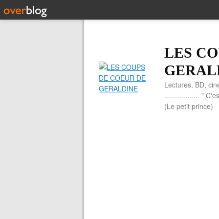
LES CO
GERAL
Lectures, BD, cin
.................. 
(Le petit prince)