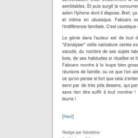
semblables. Et puis surgit la concurre
selon l'Iphone dont il dispose. Bref, ç
et même en ubuesque. Fabcaro ose
l'indifférence familiale. C'est caustique e
Le génie dans l'auteur est de tout di
"d'analyser" cette caricature certes e
vacuité, du nombre de ses sujets tab
bois, de ses habitudes si rituelles et 
Fabcaro montre à la loupe bien gross
réunions de famille, ou ce que l'on aime
ce qu'on pense si fort que cela s'enten
servi par de très jolis dessins, qui p
sans rien dire suffit à tout montrer !
leurre !
[Haut]
Rédigé par
Géraldine