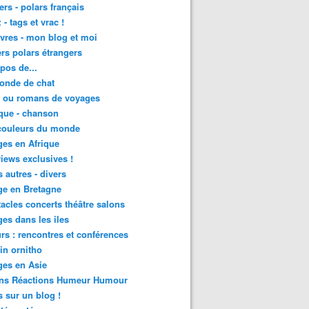
lers - polars français
 - tags et vrac !
ivres - mon blog et moi
lers polars étrangers
pos de...
onde de chat
s ou romans de voyages
que - chanson
couleurs du monde
es en Afrique
views exclusives !
s autres - divers
ge en Bretagne
acles concerts théâtre salons
es dans les iles
rs : rencontres et conférences
in ornitho
es en Asie
ons Réactions Humeur Humour
 sur un blog !