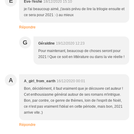
E
Eve-Yeshé
18/12/2020 15:10
je l'ai beaucoup aimé, j'avais prévu de lire la trilogie ensuite et
ce sera pour 2021 :-) au mieux
Répondre
G
Géraldine
19/12/2020 12:23
Pour maintenant, beaucoup de choses seront pour
2021 ! Que ce soit en littérature ou dans la vie réelle !
A
A_girl_from_earth
16/12/2020 00:01
Bon, décidément, il faut vraiment que je découvre cet auteur !
Cet enthousiasme général autour de ses romans m'intrigue.
Bon, par contre, ce genre de thèmes, loin de l'esprit de Noël,
ce n'est pas vraiment l'idéal en cette période, mais bon, 2021
arrive vite.:)
Répondre