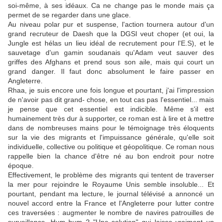
soi-même, à ses idéaux. Ca ne change pas le monde mais ça
permet de se regarder dans une glace.
Au niveau polar pur et suspense, l'action tournera autour d'un
grand recruteur de Daesh que la DGSI veut choper (et oui, la
Jungle est hélas un lieu idéal de recrutement pour l'E.S), et le
sauvetage d'un gamin soudanais qu'Adam veut sauver des
griffes des Afghans et prend sous son aile, mais qui court un
grand danger. Il faut donc absolument le faire passer en
Angleterre.
Rhaa, je suis encore une fois longue et pourtant, j'ai l'impression
de n'avoir pas dit grand- chose, en tout cas pas l'essentiel... mais
je pense que cet essentiel est indicible. Même s'il est
humainement très dur à supporter, ce roman est à lire et à mettre
dans de nombreuses mains pour le témoignage très éloquents
sur la vie des migrants et l'impuissance générale, qu'elle soit
individuelle, collective ou politique et géopolitique. Ce roman nous
rappelle bien la chance d'être né au bon endroit pour notre
époque.
Effectivement, le problème des migrants qui tentent de traverser
la mer pour rejoindre le Royaume Unis semble insoluble... Et
pourtant, pendant ma lecture, le journal télévisé a annoncé un
nouvel accord entre la France et l'Angleterre pour lutter contre
ces traversées : augmenter le nombre de navires patrouilles de