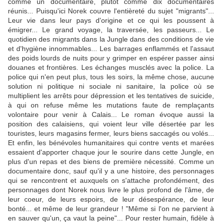
comme un documentaire, plutôt comme dix documentaires
réunis... Puisqu'ici Norek couvre l'entièreté du sujet "migrants"...
Leur vie dans leur pays d'origine et ce qui les poussent à
émigrer... Le grand voyage, la traversée, les passeurs... Le
quotidien des migrants dans la Jungle dans des conditions de vie
et d'hygiène innommables... Les barrages enflammés et l'assaut
des poids lourds de nuits pour y grimper en espérer passer ainsi
douanes et frontières. Les échanges musclés avec la police. La
police qui n'en peut plus, tous les soirs, la même chose, aucune
solution ni politique ni sociale ni sanitaire, la police où se
multiplient les arrêts pour dépression et les tentatives de suicide,
à qui on refuse même les mutations faute de remplaçants
volontaire pour venir à Calais... Le roman évoque aussi la
position des calaisiens, qui voient leur ville désertée par les
touristes, leurs magasins fermer, leurs biens saccagés ou volés...
Et enfin, les bénévoles humanitaires qui contre vents et marées
essaient d'apporter chaque jour le sourire dans cette Jungle, en
plus d'un repas et des biens de première nécessité. Comme un
documentaire donc, sauf qu'il y a une histoire, des personnages
qui se rencontrent et auxquels on s'attache profondément, des
personnages dont Norek nous livre le plus profond de l'âme, de
leur coeur, de leurs espoirs, de leur désespérance, de leur
bonté... et même de leur grandeur ! "Même si l'on ne parvient à
en sauver qu'un, ça vaut la peine"... Pour rester humain, fidèle à