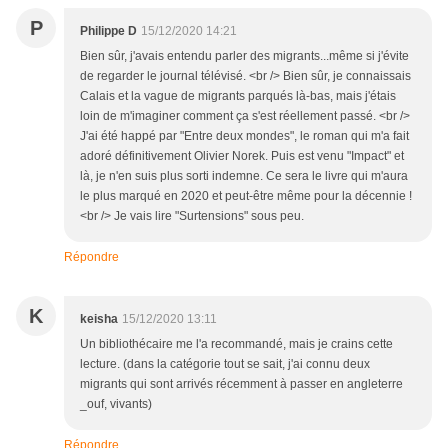
P
Philippe D
15/12/2020 14:21
Bien sûr, j'avais entendu parler des migrants...même si j'évite
de regarder le journal télévisé. <br /> Bien sûr, je connaissais
Calais et la vague de migrants parqués là-bas, mais j'étais
loin de m'imaginer comment ça s'est réellement passé. <br />
J'ai été happé par "Entre deux mondes", le roman qui m'a fait
adoré définitivement Olivier Norek. Puis est venu "Impact" et
là, je n'en suis plus sorti indemne. Ce sera le livre qui m'aura
le plus marqué en 2020 et peut-être même pour la décennie !
<br /> Je vais lire "Surtensions" sous peu.
Répondre
K
keisha
15/12/2020 13:11
Un bibliothécaire me l'a recommandé, mais je crains cette
lecture. (dans la catégorie tout se sait, j'ai connu deux
migrants qui sont arrivés récemment à passer en angleterre
_ouf, vivants)
Répondre