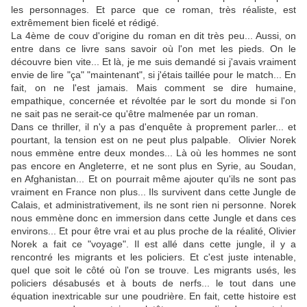
les personnages. Et parce que ce roman, très réaliste, est
extrêmement bien ficelé et rédigé.
La 4ème de couv d'origine du roman en dit très peu... Aussi, on
entre dans ce livre sans savoir où l'on met les pieds. On le
découvre bien vite... Et là, je me suis demandé si j'avais vraiment
envie de lire "ça" "maintenant", si j'étais taillée pour le match... En
fait, on ne l'est jamais. Mais comment se dire humaine,
empathique, concernée et révoltée par le sort du monde si l'on
ne sait pas ne serait-ce qu'être malmenée par un roman.
Dans ce thriller, il n'y a pas d'enquête à proprement parler... et
pourtant, la tension est on ne peut plus palpable. Olivier Norek
nous emmène entre deux mondes... Là où les hommes ne sont
pas encore en Angleterre, et ne sont plus en Syrie, au Soudan,
en Afghanistan... Et on pourrait même ajouter qu'ils ne sont pas
vraiment en France non plus... Ils survivent dans cette Jungle de
Calais, et administrativement, ils ne sont rien ni personne. Norek
nous emmène donc en immersion dans cette Jungle et dans ces
environs... Et pour être vrai et au plus proche de la réalité, Olivier
Norek a fait ce "voyage". Il est allé dans cette jungle, il y a
rencontré les migrants et les policiers. Et c'est juste intenable,
quel que soit le côté où l'on se trouve. Les migrants usés, les
policiers désabusés et à bouts de nerfs... le tout dans une
équation inextricable sur une poudrière. En fait, cette histoire est