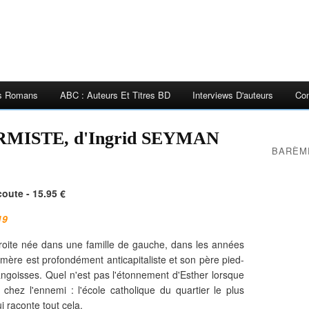
es Romans
ABC : Auteurs Et Titres BD
Interviews D'auteurs
Con
MISTE, d'Ingrid SEYMAN
BARÈM
coute - 15.95 €
19
 droite née dans une famille de gauche, dans les années
a mère est profondément anticapitaliste et son père pied-
ngoisses. Quel n'est pas l'étonnement d'Esther lorsque
 chez l'ennemi : l'école catholique du quartier le plus
i raconte tout cela.