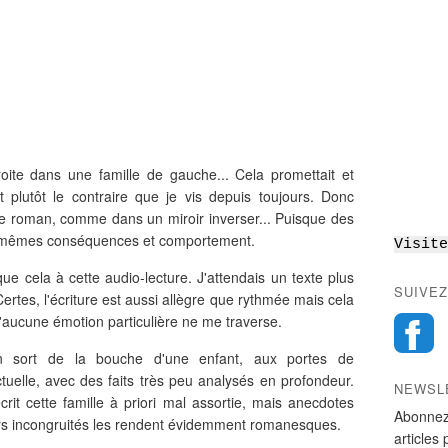
ite dans une famille de gauche... Cela promettait et
t plutôt le contraire que je vis depuis toujours. Donc
ce roman, comme dans un miroir inverser... Puisque des
 mêmes conséquences et comportement.
Visite
e cela à cette audio-lecture. J'attendais un texte plus
SUIVEZ
Certes, l'écriture est aussi allègre que rythmée mais cela
u'aucune émotion particulière ne me traverse.
n sort de la bouche d'une enfant, aux portes de
actuelle, avec des faits très peu analysés en profondeur.
NEWSL
it cette famille à priori mal assortie, mais anecdotes
Abonnez
eurs incongruités les rendent évidemment romanesques.
articles 