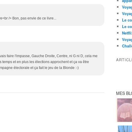
appar
Voyag
Voyag
<br /> Bon, pas envie de ce livre...
Le co
Le co
Netfl
Voya
Chall
vais faire l'impasse, Gauche Droite, Centre, ni G ni D, cela me
ARTIC
s temps et en plus les élections approchent et ça va être
pagne électorale et ça fait le jeu de la Blonde :-)
MES BL