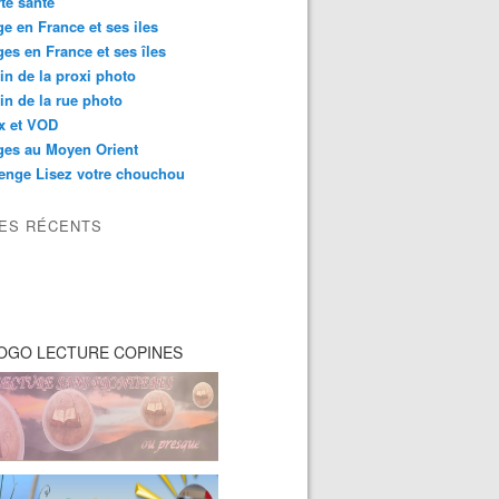
té santé
e en France et ses iles
es en France et ses îles
in de la proxi photo
in de la rue photo
ix et VOD
ges au Moyen Orient
enge Lisez votre chouchou
LES RÉCENTS
OGO LECTURE COPINES