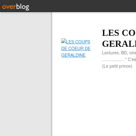
LES CO
GERAL
Lectures, BD, cin
.................. 
(Le petit prince)