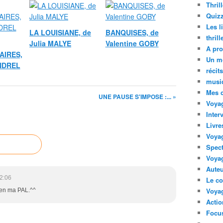
Thril
Quizz
Les l
LA LOUISIANE, de
BANQUISES, de
thril
Julia MALYE
Valentine GOBY
A pro
AIRES,
Un m
ANDREL
récit
musi
Mes 
UNE PAUSE S'IMPOSE :... »
Voyag
Inter
Livre
Voya
Spect
Voyag
Auteu
2:06
Le co
Voyag
ien ma PAL.^^
Acti
Focus