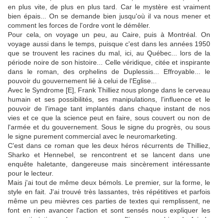
en plus vite, de plus en plus tard. Car le mystère est vraiment
bien épais... On se demande bien jusqu'où il va nous mener et
comment les forces de l'ordre vont le démêler.
Pour cela, on voyage un peu, au Caire, puis à Montréal. On
voyage aussi dans le temps, puisque c'est dans les années 1950
que se trouvent les racines du mal, ici, au Québec... lors de la
période noire de son histoire... Celle véridique, citée et inspirante
dans le roman, des orphelins de Duplessis... Effroyable... le
pouvoir du gouvernement lié à celui de l'Eglise...
Avec le Syndrome [E], Frank Thilliez nous plonge dans le cerveau
humain et ses possibilités, ses manipulations, l'influence et le
pouvoir de l'image tant implantés dans chaque instant de nos
vies et ce que la science peut en faire, sous couvert ou non de
l'armée et du gouvernement. Sous le signe du progrès, ou sous
le signe purement commercial avec le neuromarketing.
C'est dans ce roman que les deux héros récurrents de Thilliez,
Sharko et Hennebel, se rencontrent et se lancent dans une
enquête haletante, dangereuse mais sincèrement intéressante
pour le lecteur.
Mais j'ai tout de même deux bémols. Le premier, sur la forme, le
style en fait. J'ai trouvé très lassantes, très répétitives et parfois
même un peu mièvres ces parties de textes qui remplissent, ne
font en rien avancer l'action et sont sensés nous expliquer les