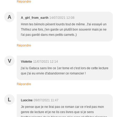
Répondre
A
A_girl_from_earth
14/07/2021 12:08
Hmm tes bémols pèsent lourds tout de même. J'ai essayé un
Thilliez une fois, j'en garde un plutôt bon souvenir mais je ne
l'ai pas gardé dans mes petits carnets.;)
Répondre
V
Violette
11/07/2021 12:14
j'ai lu Gataca sans lire ce 1er tome et c'est lors de cette lecture
que j'ai eu envie d'abandonner ce romancier !
Répondre
L
Luocine
09/07/2021 11:47
Je pense que je ne lirai pas ce roman car ce n'est pas mon
genre de lecture et je ne lis ces livres que si je sens