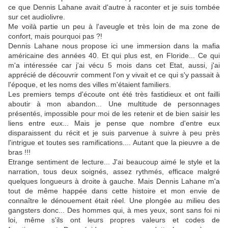
ce que Dennis Lahane avait d'autre à raconter et je suis tombée
sur cet audiolivre.
Me voilà partie un peu à l'aveugle et très loin de ma zone de
confort, mais pourquoi pas ?!
Dennis Lahane nous propose ici une immersion dans la mafia
américaine des années 40. Et qui plus est, en Floride... Ce qui
m'a intéressée car j'ai vécu 5 mois dans cet Etat, aussi, j'ai
apprécié de découvrir comment l'on y vivait et ce qui s'y passait à
l'époque, et les noms des villes m'étaient familiers.
Les premiers temps d'écoute ont été très fastidieux et ont failli
aboutir à mon abandon... Une multitude de personnages
présentés, impossible pour moi de les retenir et de bien saisir les
liens entre eux... Mais je pense que nombre d'entre eux
disparaissent du récit et je suis parvenue à suivre à peu près
l'intrigue et toutes ses ramifications.... Autant que la pieuvre a de
bras !!!
Etrange sentiment de lecture... J'ai beaucoup aimé le style et la
narration, tous deux soignés, assez rythmés, efficace malgré
quelques longueurs à droite à gauche. Mais Dennis Lahane m'a
tout de même happée dans cette histoire et mon envie de
connaître le dénouement était réel. Une plongée au milieu des
gangsters donc... Des hommes qui, à mes yeux, sont sans foi ni
loi, même s'ils ont leurs propres valeurs et codes de