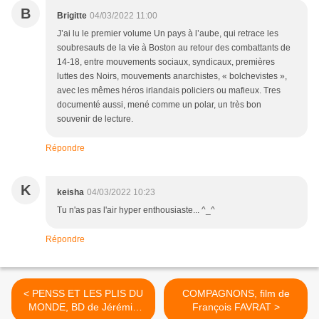
B
Brigitte
04/03/2022 11:00
J’ai lu le premier volume Un pays à l’aube, qui retrace les
soubresauts de la vie à Boston au retour des combattants de
14-18, entre mouvements sociaux, syndicaux, premières
luttes des Noirs, mouvements anarchistes, « bolchevistes »,
avec les mêmes héros irlandais policiers ou mafieux. Tres
documenté aussi, mené comme un polar, un très bon
souvenir de lecture.
Répondre
K
keisha
04/03/2022 10:23
Tu n'as pas l'air hyper enthousiaste... ^_^
Répondre
< PENSS ET LES PLIS DU
COMPAGNONS, film de
MONDE, BD de Jérémie
François FAVRAT >