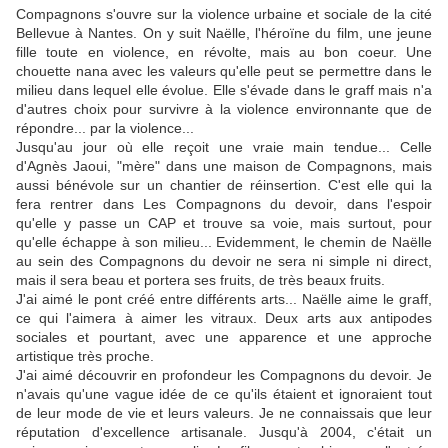
Compagnons s'ouvre sur la violence urbaine et sociale de la cité
Bellevue à Nantes. On y suit Naëlle, l'héroïne du film, une jeune
fille toute en violence, en révolte, mais au bon coeur. Une
chouette nana avec les valeurs qu'elle peut se permettre dans le
milieu dans lequel elle évolue. Elle s'évade dans le graff mais n'a
d'autres choix pour survivre à la violence environnante que de
répondre... par la violence...
Jusqu'au jour où elle reçoit une vraie main tendue... Celle
d'Agnès Jaoui, "mère" dans une maison de Compagnons, mais
aussi bénévole sur un chantier de réinsertion. C'est elle qui la
fera rentrer dans Les Compagnons du devoir, dans l'espoir
qu'elle y passe un CAP et trouve sa voie, mais surtout, pour
qu'elle échappe à son milieu... Evidemment, le chemin de Naëlle
au sein des Compagnons du devoir ne sera ni simple ni direct,
mais il sera beau et portera ses fruits, de très beaux fruits.
J'ai aimé le pont créé entre différents arts... Naëlle aime le graff,
ce qui l'aimera à aimer les vitraux. Deux arts aux antipodes
sociales et pourtant, avec une apparence et une approche
artistique très proche.
J'ai aimé découvrir en profondeur les Compagnons du devoir. Je
n'avais qu'une vague idée de ce qu'ils étaient et ignoraient tout
de leur mode de vie et leurs valeurs. Je ne connaissais que leur
réputation d'excellence artisanale. Jusqu'à 2004, c'était un