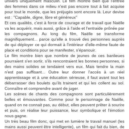
univers uniquement masculin. Le film montre bien que l'entrée
des femmes dans ce milieu n'est pas encore tout à fait acquise
pour tout le monde, que les préjugés sont encore là. Leur devise
est : "Capable, digne, libre et généreux"
Et ces qualités, c'est à force de courage et de travail que Naëlle
va les acquérir, mais aussi, grâce à l'aide et l'entraide prônée par
les compagnons. Au long du film, Naëlle se transforme
magnifiquement... parce qu'elle a trouvé des personnes auprès
de qui déployer ce qui dormait à l'intérieur d'elle-même faute de
place et conditions pour se manifester, s'épanouir.
Le film montre bien que nombre de jeunes de ces banlieues
pourraient s'en sortir, s'ils rencontraient les bonnes personnes, si
des mains solides se tendaient vers eux. Mais tendre la main
n'est pas suffisant... Outre leur donner l'accès à un réel
apprentissage et à une éducation sérieuse, il faut avant tout les
débarrasser des boulets qu'ils trainent et qui les collent au sol.
Connaître et comprendre avant de juger.
Les scènes de chants des compagnons sont particulièrement
belles et émouvantes. Comme pour le personnage de Naëlle,
quand on ne connait pas, au début, elles peuvent prêter à sourire
et puis, on réalise leur puissance, leur symbolique et l'émotion
nous gagne.
Un très beau film donc, qui met en lumière le travail manuel (les
mains aussi peuvent être intelligente), un film qui fait du bien, de