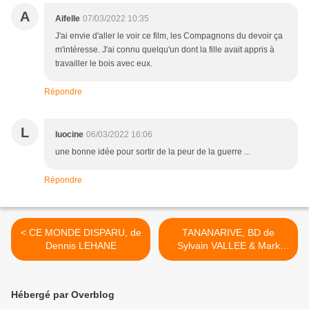
A
Aifelle
07/03/2022 10:35
J'ai envie d'aller le voir ce film, les Compagnons du devoir ça
m'intéresse. J'ai connu quelqu'un dont la fille avait appris à
travailler le bois avec eux.
Répondre
L
luocine
06/03/2022 16:06
une bonne idée pour sortir de la peur de la guerre ...
Répondre
< CE MONDE DISPARU, de
TANANARIVE, BD de
Dennis LEHANE
Sylvain VALLEE & Mark
EACERSALL >
Hébergé par Overblog