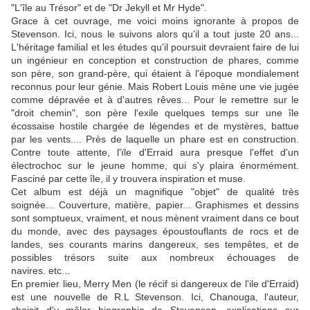
"L'île au Trésor" et de "Dr Jekyll et Mr Hyde".
Grace à cet ouvrage, me voici moins ignorante à propos de
Stevenson. Ici, nous le suivons alors qu'il a tout juste 20 ans...
L'héritage familial et les études qu'il poursuit devraient faire de lui
un ingénieur en conception et construction de phares, comme
son père, son grand-père, qui étaient à l'époque mondialement
reconnus pour leur génie. Mais Robert Louis mène une vie jugée
comme dépravée et à d'autres rêves... Pour le remettre sur le
"droit chemin", son père l'exile quelques temps sur une île
écossaise hostile chargée de légendes et de mystères, battue
par les vents.... Près de laquelle un phare est en construction.
Contre toute attente, l'ïle d'Erraid aura presque l'effet d'un
électrochoc sur le jeune homme, qui s'y plaira énormément.
Fasciné par cette île, il y trouvera inspiration et muse.
Cet album est déjà un magnifique "objet" de qualité très
soignée... Couverture, matière, papier... Graphismes et dessins
sont somptueux, vraiment, et nous mènent vraiment dans ce bout
du monde, avec des paysages époustouflants de rocs et de
landes, ses courants marins dangereux, ses tempêtes, et de
possibles trésors suite aux nombreux échouages de
navires. etc...
En premier lieu, Merry Men (le récif si dangereux de l'ile d'Erraid)
est une nouvelle de R.L Stevenson. Ici, Chanouga, l'auteur,