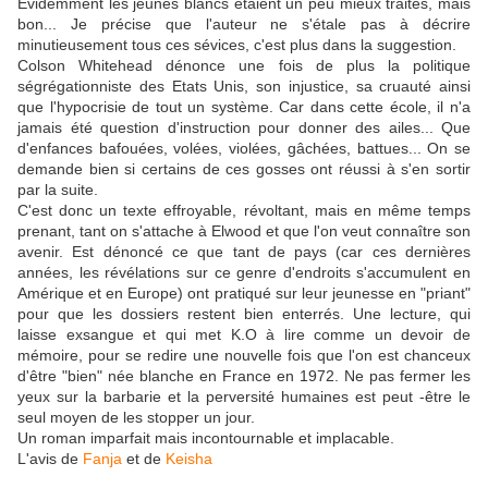
Evidemment les jeunes blancs étaient un peu mieux traités, mais
bon... Je précise que l'auteur ne s'étale pas à décrire
minutieusement tous ces sévices, c'est plus dans la suggestion.
Colson Whitehead dénonce une fois de plus la politique
ségrégationniste des Etats Unis, son injustice, sa cruauté ainsi
que l'hypocrisie de tout un système. Car dans cette école, il n'a
jamais été question d'instruction pour donner des ailes... Que
d'enfances bafouées, volées, violées, gâchées, battues... On se
demande bien si certains de ces gosses ont réussi à s'en sortir
par la suite.
C'est donc un texte effroyable, révoltant, mais en même temps
prenant, tant on s'attache à Elwood et que l'on veut connaître son
avenir. Est dénoncé ce que tant de pays (car ces dernières
années, les révélations sur ce genre d'endroits s'accumulent en
Amérique et en Europe) ont pratiqué sur leur jeunesse en "priant"
pour que les dossiers restent bien enterrés. Une lecture, qui
laisse exsangue et qui met K.O à lire comme un devoir de
mémoire, pour se redire une nouvelle fois que l'on est chanceux
d'être "bien" née blanche en France en 1972. Ne pas fermer les
yeux sur la barbarie et la perversité humaines est peut -être le
seul moyen de les stopper un jour.
Un roman imparfait mais incontournable et implacable.
L'avis de
Fanja
et de
Keisha