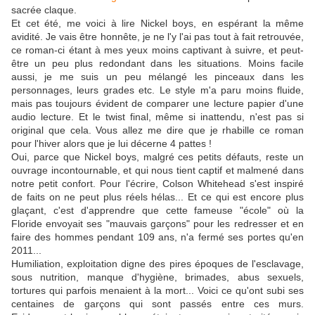
sacrée claque.
Et cet été, me voici à lire Nickel boys, en espérant la même
avidité. Je vais être honnête, je ne l'y l'ai pas tout à fait retrouvée,
ce roman-ci étant à mes yeux moins captivant à suivre, et peut-
être un peu plus redondant dans les situations. Moins facile
aussi, je me suis un peu mélangé les pinceaux dans les
personnages, leurs grades etc. Le style m'a paru moins fluide,
mais pas toujours évident de comparer une lecture papier d'une
audio lecture. Et le twist final, même si inattendu, n'est pas si
original que cela. Vous allez me dire que je rhabille ce roman
pour l'hiver alors que je lui décerne 4 pattes !
Oui, parce que Nickel boys, malgré ces petits défauts, reste un
ouvrage incontournable, et qui nous tient captif et malmené dans
notre petit confort. Pour l'écrire, Colson Whitehead s'est inspiré
de faits on ne peut plus réels hélas... Et ce qui est encore plus
glaçant, c'est d'apprendre que cette fameuse "école" où la
Floride envoyait ses "mauvais garçons" pour les redresser et en
faire des hommes pendant 109 ans, n'a fermé ses portes qu'en
2011...
Humiliation, exploitation digne des pires époques de l'esclavage,
sous nutrition, manque d'hygiène, brimades, abus sexuels,
tortures qui parfois menaient à la mort... Voici ce qu'ont subi ses
centaines de garçons qui sont passés entre ces murs.