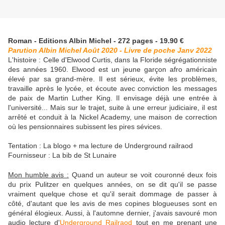
Roman - Editions Albin Michel - 272 pages - 19.90 €
Parution Albin Michel Août 2020 - Livre de poche Janv 2022
L'histoire : Celle d'Elwood Curtis, dans la Floride ségrégationniste
des années 1960. Elwood est un jeune garçon afro américain
élevé par sa grand-mère. Il est sérieux, évite les problèmes,
travaille après le lycée, et écoute avec conviction les messages
de paix de Martin Luther King. Il envisage déjà une entrée à
l'université... Mais sur le trajet, suite à une erreur judiciaire, il est
arrêté et conduit à la Nickel Academy, une maison de correction
où les pensionnaires subissent les pires sévices.
Tentation : La blogo + ma lecture de Underground railraod
Fournisseur : La bib de St Lunaire
Mon humble avis :
Quand un auteur se voit couronné deux fois
du prix Pulitzer en quelques années, on se dit qu'il se passe
vraiment quelque chose et qu'il serait dommage de passer à
côté, d'autant que les avis de mes copines blogueuses sont en
général élogieux. Aussi, à l'automne dernier, j'avais savouré mon
audio lecture d'
Underground Railraod
tout en me prenant une