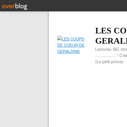
LES CO
GERAL
Lectures, BD, cin
.................. 
(Le petit prince)