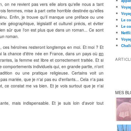
appar
, on ne revient pas vers elle alors qu'elle nous a tant
Voyag
trois femmes, mise à part cette horrible destinée qu'elles
Voyag
 ténu. Enfin, je trouve qu'il manque une préface ou une
Le co
te géographique, législatif et culturel précis, et éviter
Le co
ien sûr que l'on est plus que dans un roman... Ce sont
Netfl
'un roman.
Voya
Chall
lire, ces héroïnes resteront longtemps en moi. Et moi ? Et
'ai la chance d'être née en France, dans un pays où
en
ARTIC
trantes, la femme est libre et correctement traitée. Et si
de comportements individuels qui, en grande partie, n'ont
dition ou une pratique religieuse. Certains voit un
 pas mariée, que je n'ai pas eu d'enfants... Cela n'a pas
, ce constat me va bien. Et je vois surtout que je n'ai
MES BL
nte, mais indispensable. Et je suis loin d'avoir tout