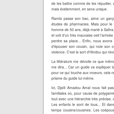
de les battre comme de les répudier, 
mais évidemment, en sens unique.
Ramla passe son bac, aime un garço
études de pharmacies. Mais pour le b
homme de 50 ans, déjà marié à Safira
et voit d'un très mauvaise oeil l'arrivé
perdre sa place... Enfin, nous avons
d'épouser son cousin, qui noie son oi
violence. C'est le sort d'Hindou qui révo
La littérature me dévoile ce que même
me dira... Car un guide va expliquer l
pour ce qui touche aux moeurs, cela re
prisme du guide lui-même.
Ici, Djaïli Amadou Amal nous fait p
familiales où, pour cause de polygamie
tout avec une hiérarchie très précise,
Les enfants le sont de tous... Et da
temps cousins/cousines. Les coépouse