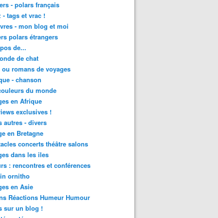
lers - polars français
 - tags et vrac !
ivres - mon blog et moi
lers polars étrangers
pos de...
onde de chat
s ou romans de voyages
que - chanson
couleurs du monde
es en Afrique
views exclusives !
s autres - divers
ge en Bretagne
acles concerts théâtre salons
es dans les iles
rs : rencontres et conférences
in ornitho
es en Asie
ons Réactions Humeur Humour
 sur un blog !