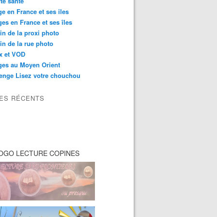
té santé
e en France et ses iles
es en France et ses îles
in de la proxi photo
in de la rue photo
ix et VOD
ges au Moyen Orient
enge Lisez votre chouchou
LES RÉCENTS
OGO LECTURE COPINES