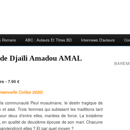
es Romans
ABC : Auteurs Et Titres BD
Interviews D'auteurs
Con
de Djaïli Amadou AMAL
BARÈM
s - 7.90 €
mmanuelle Collas 2020)
la communauté Peul musulmane, le destin tragique de
n et aisé. Trois femmes qui subissent les traditions tant
pour deux d'entre elles, mariées de force. La troisième
yer, en qualité de deuxième épouse de son mari. Chacune
 parviendront-elles ? Et par quel moyen ?