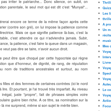
 pas irriter le patriarche... Donc silence, on subit, on
Thril
tion parentale, le seul mot qui est dit c'est "Munyal"...
Quizz
Les l
thril
sidérerai encore ce terme de la même façon après cette
A pro
 marier (contre son gré), on lui impose la patience comme
Un m
ectrice. Mais ce que signifie patience là-bas, c'est la
récit
table, c'est attendre ce qui n'adviendra jamais. Subir,
musi
rance, la patience, c'est faire la queue dans un magasin,
Mes 
e veut pas dire se taire, n'avoir aucun droit.
Voyag
Inter
e peut être que choqué par cette hypocrisie qui règne
Livre
tion que d'honneur, de dignité, de rang, de réputation
Voya
au nom de traditions ancestrales et surtout, au nom
Spect
Voyag
s filles et des femmes de certaines contrées (ici le nord
Auteu
ire. Et pourtant, je l'ai trouvé très imparfait. Au niveau
Le co
e, inégal, juste "propre", fait de phrases simples voire
Voyag
bulaire guère bien riche. A ce titre, sa nomination sur la
Acti
 là me surprend, même si son sujet le mérite bien.
Focus