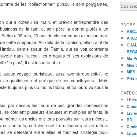
comme de les "collectionner" puisqu'ils sont polygames,
Email
n qui a obtenu sa main, et prévoit entreprendre des
PAGES
usiness de la famille, son père la donne plutôt à un
ABC..
. Safira a 35 ans, 20 ans de vie commune avec son mari
A.V.C 
e de cette coépouse. Au-delà de la trahison, elle craint de
CHAL
 Hindou, demie soeur de Ramla, qui se voit contrainte
RECA
siveté dans l'alcool, les drogues et ses explosions de
Ma PA
lte "le plus", il est insoutenable.
Mes 
MES 
 aucun voyage touristique, aussi aventureux soit-il, ne
Prix 
a vie quotidienne et pratique de ces concitoyens... Mais
ste toujours plus ou moins tabou, et toujours vu sous le
CATÉG
Litté
asser par dessus les murs de ces grandes concessions
Ciné
, se côtoient plusieurs épouses et multiples enfants, le
Livre
 où même les oncles ont tous pouvoirs sur leurs nièces...
BD...
ns ces enfants, certains sont frères/soeurs et en même
Ciném
s se détestent entre elles et tout est stratégie pour
Littér