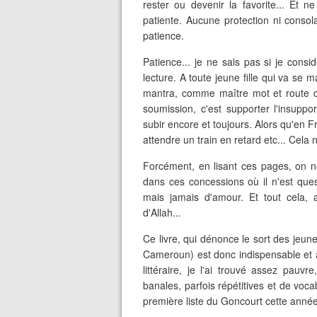
rester ou devenir la favorite... Et ne
patiente. Aucune protection ni consola
patience.
Patience... je ne sais pas si je con
lecture. A toute jeune fille qui va se
mantra, comme maître mot et route dir
soumission, c'est supporter l'insuppor
subir encore et toujours. Alors qu'en F
attendre un train en retard etc... Cela n
Forcément, en lisant ces pages, on n
dans ces concessions où il n'est ques
mais jamais d'amour. Et tout cela, 
d'Allah...
Ce livre, qui dénonce le sort des jeune
Cameroun) est donc indispensable et à l
littéraire, je l'ai trouvé assez pauvr
banales, parfois répétitives et de voca
première liste du Goncourt cette année